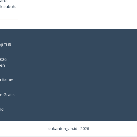
harus
ak subuh.
ji THR
2026
pen
u Belum
e Gratis
ld
sukantengah.id - 2026