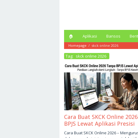
Loncat
ke
konten
🏠︎
Aplikasi
Bansos
Beri
Homepage
/
skck online 2026
Tag:
skck online 2026
Cara Buat SKCK Online 202
BPJS Lewat Aplikasi Presisi
Mei
Cara Buat SKCK Online 2026 – Menguru
4,