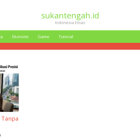
sukantengah.id
Indonesia Emas
ta
Ekonomi
Game
Tutorial
6 Tanpa
s