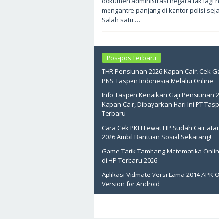
dokumen administrasi negara tak lagi 
2026
oleh
mengantre panjang di kantor polisi sej
sukantengah
Salah satu …
Pos-pos Terbaru
THR Pensiunan 2026 Kapan Cair, Cek Ga
PNS Taspen Indonesia Melalui Online
Info Taspen Kenaikan Gaji Pensiunan 
Kapan Cair, Dibayarkan Hari Ini PT Tas
Terbaru
Cara Cek PKH Lewat HP Sudah Cair ata
2026 Ambil Bantuan Sosial Sekarang!
Game Tarik Tambang Matematika Onlin
di HP Terbaru 2026
Aplikasi Vidmate Versi Lama 2014 APK O
Version for Android