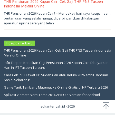
THR Pensiunan 2026 Kapan Cair, Cek Gaji THR PNS Taspen
Indonesia Melalui Online
Juni
THR Pensiunan 2026 Kapan Cair? – Mendekati hari raya keagamaan,
4,
pertanyaan yang selalu hangat diperbincangkan di kalangan
2026
oleh
aparatur sipil negara yang telah …
sukantengah
Pos-pos Terbaru
THR Pensiunan 2026 Kapan Cair, Cek Gaji THR PNS Taspen Indonesia
Melalui Online
Info Taspen Kenaikan Gaji Pensiunan 2026 Kapan Cair, Dibayarkan
Hari Ini PT Taspen Terbaru
Cara Cek PKH Lewat HP Sudah Cair atau Belum 2026 Ambil Bantuan
Sosial Sekarang!
Game Tarik Tambang Matematika Online Gratis di HP Terbaru 2026
Aplikasi Vidmate Versi Lama 2014 APK Old Version for Android
sukantengah.id - 2026