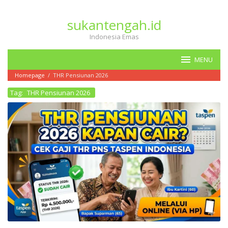
Loncat
ke
sukantengah.id
konten
Indonesia Emas
MENU
Homepage
/
THR Pensiunan 2026
Tag:
THR Pensiunan 2026