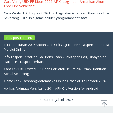
Cara Verify UID FF Kipas 2026 APK, Login dan Amankan Akun
Free Fire Sekarang
Mei
Cara Verify UID FF Kipas 2026 APK, Login dan Amankan Akun Free Fire
21,
Sekarang – Di dunia game seluler yang kompetitif saat …
2026
oleh
sukantengah
Pos-pos Terbaru
THR Pensiunan 2026 Kapan Cair, Cek Gaji THR PNS Taspen Indonesia
Melalui Online
Info Taspen Kenaikan Gaji Pensiunan 2026 Kapan Cair, Dibayarkan
Hari Ini PT Taspen Terbaru
Cara Cek PKH Lewat HP Sudah Cair atau Belum 2026 Ambil Bantuan
Sosial Sekarang!
Game Tarik Tambang Matematika Online Gratis di HP Terbaru 2026
Aplikasi Vidmate Versi Lama 2014 APK Old Version for Android
sukantengah.id - 2026