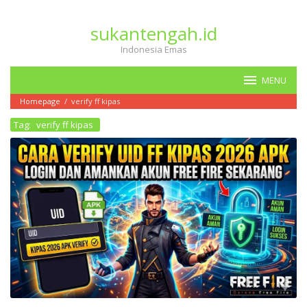
Loncat
ke
sukantengah.id
konten
Indonesia Emas
MENU
Homepage
/
verify ff kipas
Tag:
verify ff kipas