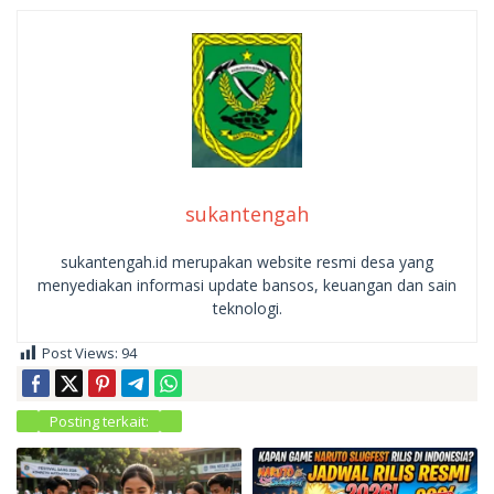
sukantengah
sukantengah.id merupakan website resmi desa yang
menyediakan informasi update bansos, keuangan dan sain
teknologi.
Post Views:
94
Posting terkait: