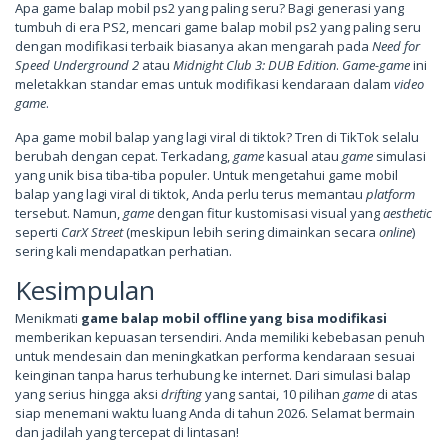
Apa game balap mobil ps2 yang paling seru? Bagi generasi yang
tumbuh di era PS2, mencari game balap mobil ps2 yang paling seru
dengan modifikasi terbaik biasanya akan mengarah pada
Need for
Speed Underground 2
atau
Midnight Club 3: DUB Edition
.
Game-game
ini
meletakkan standar emas untuk modifikasi kendaraan dalam
video
game
.
Apa game mobil balap yang lagi viral di tiktok? Tren di TikTok selalu
berubah dengan cepat. Terkadang,
game
kasual atau
game
simulasi
yang unik bisa tiba-tiba populer. Untuk mengetahui game mobil
balap yang lagi viral di tiktok, Anda perlu terus memantau
platform
tersebut. Namun,
game
dengan fitur kustomisasi visual yang
aesthetic
seperti
CarX Street
(meskipun lebih sering dimainkan secara
online
)
sering kali mendapatkan perhatian.
Kesimpulan
Menikmati
game balap mobil offline yang bisa modifikasi
memberikan kepuasan tersendiri. Anda memiliki kebebasan penuh
untuk mendesain dan meningkatkan performa kendaraan sesuai
keinginan tanpa harus terhubung ke internet. Dari simulasi balap
yang serius hingga aksi
drifting
yang santai, 10 pilihan
game
di atas
siap menemani waktu luang Anda di tahun 2026. Selamat bermain
dan jadilah yang tercepat di lintasan!