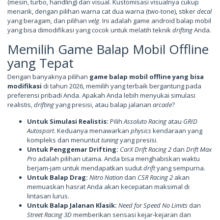
(mesin, turbo, handling) dan visual. Kustomisasi visualnya cukup
menarik, dengan pilihan warna cat dua warna (two-tone), stiker
decal
yang beragam, dan pilihan
velg
. Ini adalah game android balap mobil
yang bisa dimodifikasi yang cocok untuk melatih teknik
drifting
Anda.
Memilih Game Balap Mobil Offline
yang Tepat
Dengan banyaknya pilihan
game balap mobil offline yang bisa
modifikasi
di tahun 2026, memilih yang terbaik bergantung pada
preferensi pribadi Anda. Apakah Anda lebih menyukai simulasi
realistis,
drifting
yang presisi, atau balap jalanan
arcade
?
Untuk Simulasi Realistis:
Pilih
Assoluto Racing
atau
GRID
Autosport
. Keduanya menawarkan
physics
kendaraan yang
kompleks dan menuntut
tuning
yang presisi.
Untuk Penggemar Drifting:
CarX Drift Racing 2
dan
Drift Max
Pro
adalah pilihan utama. Anda bisa menghabiskan waktu
berjam-jam untuk mendapatkan sudut
drift
yang sempurna.
Untuk Balap Drag:
Nitro Nation
dan
CSR Racing 2
akan
memuaskan hasrat Anda akan kecepatan maksimal di
lintasan lurus.
Untuk Balap Jalanan Klasik:
Need for Speed No Limits
dan
Street Racing 3D
memberikan sensasi kejar-kejaran dan