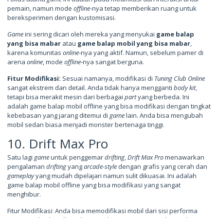
pemain, namun mode
offline
-nya tetap memberikan ruang untuk
bereksperimen dengan kustomisasi.
Game
ini sering dicari oleh mereka yang menyukai
game balap
yang bisa mabar
atau
game balap mobil yang bisa mabar
,
karena komunitas
online
-nya yang aktif. Namun, sebelum pamer di
arena
online
, mode
offline
-nya sangat berguna.
Fitur Modifikasi:
Sesuai namanya, modifikasi di
Tuning Club Online
sangat ekstrem dan detail. Anda tidak hanya mengganti
body kit
,
tetapi bisa merakit mesin dari berbagai
part
yang berbeda. Ini
adalah game balap mobil offline yang bisa modifikasi dengan tingkat
kebebasan yang jarang ditemui di
game
lain. Anda bisa mengubah
mobil sedan biasa menjadi monster bertenaga tinggi.
10. Drift Max Pro
Satu lagi
game
untuk penggemar
drifting
,
Drift Max Pro
menawarkan
pengalaman
drifting
yang
arcade-style
dengan grafis yang cerah dan
gameplay
yang mudah dipelajari namun sulit dikuasai. Ini adalah
game balap mobil offline yang bisa modifikasi yang sangat
menghibur.
Fitur Modifikasi: Anda bisa memodifikasi mobil dari sisi performa