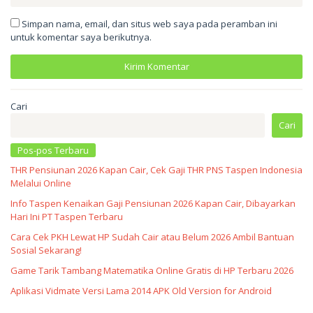
Simpan nama, email, dan situs web saya pada peramban ini
untuk komentar saya berikutnya.
Cari
Cari
Pos-pos Terbaru
THR Pensiunan 2026 Kapan Cair, Cek Gaji THR PNS Taspen Indonesia
Melalui Online
Info Taspen Kenaikan Gaji Pensiunan 2026 Kapan Cair, Dibayarkan
Hari Ini PT Taspen Terbaru
Cara Cek PKH Lewat HP Sudah Cair atau Belum 2026 Ambil Bantuan
Sosial Sekarang!
Game Tarik Tambang Matematika Online Gratis di HP Terbaru 2026
Aplikasi Vidmate Versi Lama 2014 APK Old Version for Android