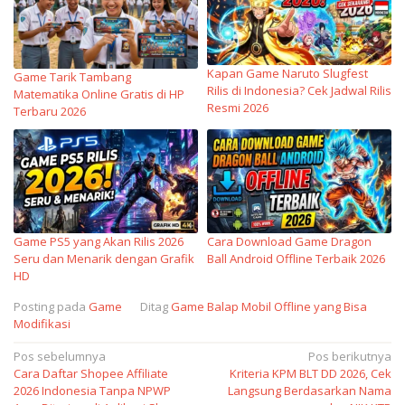
Kapan Game Naruto Slugfest
Game Tarik Tambang
Rilis di Indonesia? Cek Jadwal Rilis
Matematika Online Gratis di HP
Resmi 2026
Terbaru 2026
Game PS5 yang Akan Rilis 2026
Cara Download Game Dragon
Seru dan Menarik dengan Grafik
Ball Android Offline Terbaik 2026
HD
Posting pada
Game
Ditag
Game Balap Mobil Offline yang Bisa
Modifikasi
Navigasi
Pos sebelumnya
Pos berikutnya
Cara Daftar Shopee Affiliate
Kriteria KPM BLT DD 2026, Cek
pos
2026 Indonesia Tanpa NPWP
Langsung Berdasarkan Nama