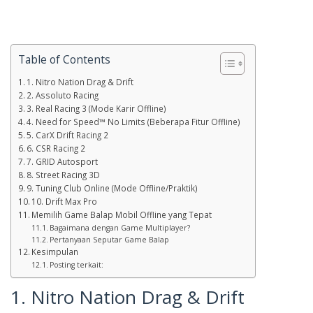
Table of Contents
1. Nitro Nation Drag & Drift
2. Assoluto Racing
3. Real Racing 3 (Mode Karir Offline)
4. Need for Speed™ No Limits (Beberapa Fitur Offline)
5. CarX Drift Racing 2
6. CSR Racing 2
7. GRID Autosport
8. Street Racing 3D
9. Tuning Club Online (Mode Offline/Praktik)
10. Drift Max Pro
Memilih Game Balap Mobil Offline yang Tepat
Bagaimana dengan Game Multiplayer?
Pertanyaan Seputar Game Balap
Kesimpulan
Posting terkait:
1. Nitro Nation Drag & Drift