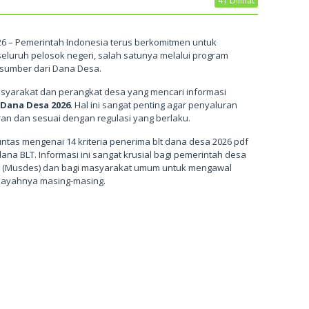
41 Dilihat
26 – Pemerintah Indonesia terus berkomitmen untuk
eluruh pelosok negeri, salah satunya melalui program
rsumber dari Dana Desa.
syarakat dan perangkat desa yang mencari informasi
 Dana Desa 2026
. Hal ini sangat penting agar penyaluran
an dan sesuai dengan regulasi yang berlaku.
tuntas mengenai 14 kriteria penerima blt dana desa 2026 pdf
a BLT. Informasi ini sangat krusial bagi pemerintah desa
(Musdes) dan bagi masyarakat umum untuk mengawal
ilayahnya masing-masing.