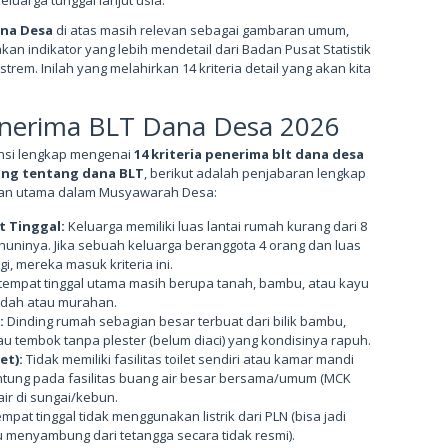
ana Desa
di atas masih relevan sebagai gambaran umum,
n indikator yang lebih mendetail dari Badan Pusat Statistik
rem. Inilah yang melahirkan 14 kriteria detail yang akan kita
Penerima BLT Dana Desa 2026
ensi lengkap mengenai
14 kriteria penerima blt dana desa
ang tentang dana BLT
, berikut adalah penjabaran lengkap
cuan utama dalam Musyawarah Desa:
 Tinggal:
Keluarga memiliki luas lantai rumah kurang dari 8
huninya. Jika sebuah keluarga beranggota 4 orang dan luas
, mereka masuk kriteria ini.
 tempat tinggal utama masih berupa tanah, bambu, atau kayu
ndah atau murahan.
:
Dinding rumah sebagian besar terbuat dari bilik bambu,
au tembok tanpa plester (belum diaci) yang kondisinya rapuh.
et):
Tidak memiliki fasilitas toilet sendiri atau kamar mandi
ntung pada fasilitas buang air besar bersama/umum (MCK
r di sungai/kebun.
pat tinggal tidak menggunakan listrik dari PLN (bisa jadi
u menyambung dari tetangga secara tidak resmi).