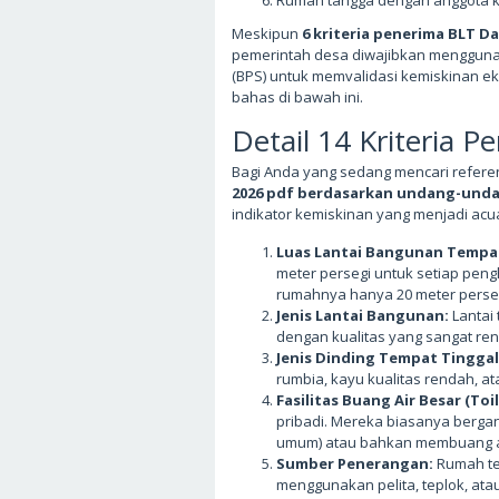
Meskipun
6 kriteria penerima BLT D
pemerintah desa diwajibkan menggunaka
(BPS) untuk memvalidasi kemiskinan ekst
bahas di bawah ini.
Detail 14 Kriteria 
Bagi Anda yang sedang mencari refer
2026 pdf berdasarkan undang-und
indikator kemiskinan yang menjadi a
Luas Lantai Bangunan Tempat
meter persegi untuk setiap peng
rumahnya hanya 20 meter persegi
Jenis Lantai Bangunan:
Lantai
dengan kualitas yang sangat re
Jenis Dinding Tempat Tinggal
rumbia, kayu kualitas rendah, at
Fasilitas Buang Air Besar (Toil
pribadi. Mereka biasanya berga
umum) atau bahkan membuang ai
Sumber Penerangan:
Rumah tem
menggunakan pelita, teplok, ata