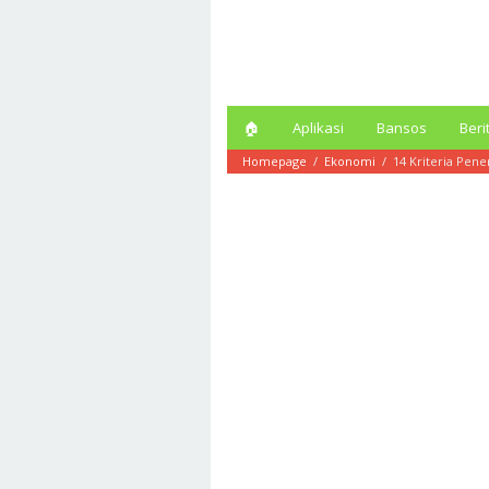
Loncat
ke
konten
🏠︎
Aplikasi
Bansos
Beri
Homepage
/
Ekonomi
/
14 Kriteria Pen