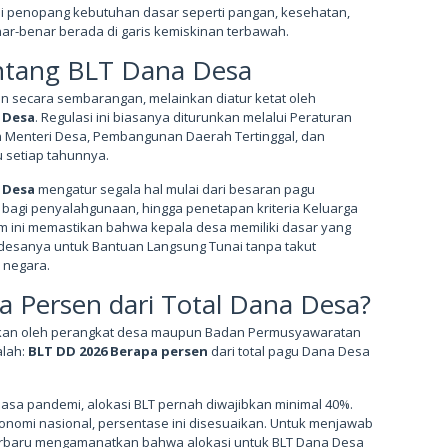
i penopang kebutuhan dasar seperti pangan, kesehatan,
ar-benar berada di garis kemiskinan terbawah.
tang BLT Dana Desa
an secara sembarangan, melainkan diatur ketat oleh
 Desa
. Regulasi ini biasanya diturunkan melalui Peraturan
 Menteri Desa, Pembangunan Daerah Tertinggal, dan
 setiap tahunnya.
 Desa
mengatur segala hal mulai dari besaran pagu
i bagi penyalahgunaan, hingga penetapan kriteria Keluarga
 ini memastikan bahwa kepala desa memiliki dasar yang
desanya untuk Bantuan Langsung Tunai tanpa takut
 negara.
 Persen dari Total Dana Desa?
yakan oleh perangkat desa maupun Badan Permusyawaratan
alah:
BLT DD 2026 Berapa persen
dari total pagu Dana Desa
asa pandemi, alokasi BLT pernah diwajibkan minimal 40%.
onomi nasional, persentase ini disesuaikan. Untuk menjawab
terbaru mengamanatkan bahwa alokasi untuk BLT Dana Desa