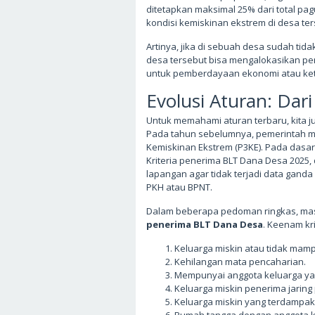
ditetapkan maksimal 25% dari total pa
kondisi kemiskinan ekstrem di desa t
Artinya, jika di sebuah desa sudah tid
desa tersebut bisa mengalokasikan pe
untuk pemberdayaan ekonomi atau ke
Evolusi Aturan: Dar
Untuk memahami aturan terbaru, kita j
Pada tahun sebelumnya, pemerintah 
Kemiskinan Ekstrem (P3KE). Pada dasa
Kriteria penerima BLT Dana Desa 2025, 
lapangan agar tidak terjadi data ganda
PKH atau BPNT.
Dalam beberapa pedoman ringkas, ma
penerima BLT Dana Desa
. Keenam kri
Keluarga miskin atau tidak mamp
Kehilangan mata pencaharian.
Mempunyai anggota keluarga yan
Keluarga miskin penerima jaring
Keluarga miskin yang terdampak 
Rumah tangga dengan anggota kel