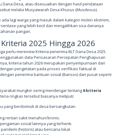
gu Dana Desa, atau disesuaikan dengan hasil pendataan
ersebut melalui Musyawarah Desa Khusus (Musdesus).
ak ada lagi warga yang masuk dalam kategori miskin ekstrem,
rsentase yang lebih kecil dan mengalihkan sisa dananya
tahanan pangan.
i Kriteria 2025 Hingga 2026
uga perlu mereview Kriteria penerima BLT Dana Desa 2025.
menggunakan data Pensasaran Percepatan Penghapusan
rnya, kriteria tahun 2026 merupakan penyempurnaan dari
dengan pengetatan pada proses verifikasi faktual di
 dengan penerima bantuan sosial (Bansos) dari pusat seperti
syarakat mungkin sering mendengar tentang
6 kriteria
teria ringkas tersebut biasanya meliputi:
u yang berdomisili di desa bersangkutan.
g rentan sakit menahun/kronis.
 pengaman sosial lainnya yang terhenti.
pandemi (historis) atau bencana lokal.
uarga tunggal lanjut usia.