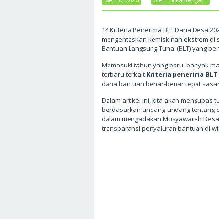
Mei 10, 2026
Oleh
Sukantengah
14 Kriteria Penerima BLT Dana Desa 20
mengentaskan kemiskinan ekstrem di s
Bantuan Langsung Tunai (BLT) yang be
Memasuki tahun yang baru, banyak ma
terbaru terkait
Kriteria penerima BLT
dana bantuan benar-benar tepat sasar
Dalam artikel ini, kita akan mengupas 
berdasarkan undang-undang tentang dan
dalam mengadakan Musyawarah Desa 
transparansi penyaluran bantuan di w