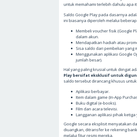
untuk memahami terlebih dahulu apa i
Saldo Google Play pada dasarnya adalah
ini biasanya diperoleh melalui beberapa
Membeli voucher fisik (Google P
dalam akun.
Mendapatkan hadiah atau promo 
Sisa saldo dari pembelian yan
Menggunakan aplikasi Google O
jumlah besar).
Hal yang paling krusial untuk diingat a
Play bersifat eksklusif untuk digu
saldo tersebut dirancang khusus untuk 
Aplikasi berbayar.
Item dalam game (In-App Purchas
Buku digital (e-books).
Film dan acara televisi.
Langganan aplikasi pihak ketiga
Google secara eksplisit menyatakan d
diuangkan, ditransfer ke rekening bank,
melalui fitur resmi mereka.