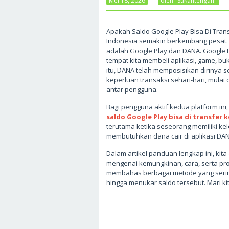
Mei 18, 2026
Oleh
Sukantengah
Apakah Saldo Google Play Bisa Di Tran
Indonesia semakin berkembang pesat. 
adalah Google Play dan DANA. Google P
tempat kita membeli aplikasi, game, bu
itu, DANA telah memposisikan dirinya s
keperluan transaksi sehari-hari, mulai
antar pengguna.
Bagi pengguna aktif kedua platform ini
saldo Google Play bisa di transfer 
terutama ketika seseorang memiliki kel
membutuhkan dana cair di aplikasi DAN
Dalam artikel panduan lengkap ini, kit
mengenai kemungkinan, cara, serta pros
membahas berbagai metode yang serin
hingga menukar saldo tersebut. Mari 