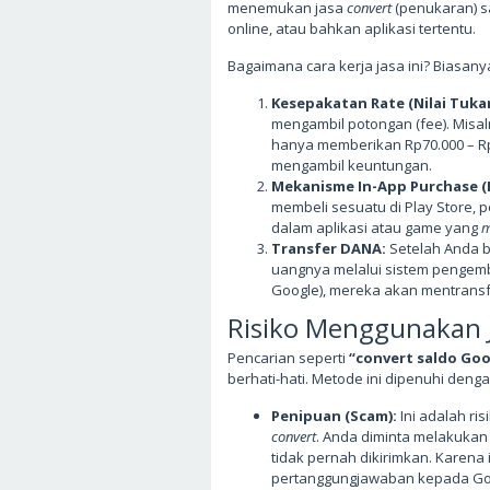
menemukan jasa
convert
(penukaran) sa
online, atau bahkan aplikasi tertentu.
Bagaimana cara kerja jasa ini? Biasan
Kesepakatan Rate (Nilai Tukar
mengambil potongan (fee). Misa
hanya memberikan Rp70.000 – Rp
mengambil keuntungan.
Mekanisme In-App Purchase (I
membeli sesuatu di Play Store,
dalam aplikasi atau game yang
m
Transfer DANA:
Setelah Anda b
uangnya melalui sistem pengem
Google), mereka akan mentransf
Risiko Menggunakan J
Pencarian seperti
“convert saldo Goo
berhati-hati. Metode ini dipenuhi denga
Penipuan (Scam):
Ini adalah ri
convert
. Anda diminta melakuka
tidak pernah dikirimkan. Karena 
pertanggungjawaban kepada G