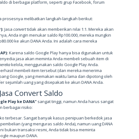
ldo di berbagai platform, seperti grup Facebook, forum
ya prosesnya melibatkan langkah-langkah berikut:
):
Jasa
convert
tidak akan memberikan nilai 1:1. Mereka akan
lnya, Anda ingin menukar saldo Rp100.000, mereka mungkin
80.000 ke akun DANA Anda. Ini adalah cara mereka
AP):
Karena saldo Google Play hanya bisa digunakan untuk
 penyedia jasa akan meminta Anda membeli sebuah item di
ereka
kelola, menggunakan saldo Google Play Anda.
erhasil membeli item tersebut (dan mereka menerima
bang Google, yang memakan waktu lama dan dipotong oleh
er sejumlah uang yang disepakati ke akun DANA Anda.
asa Convert Saldo
gle Play ke DANA”
sangat tinggi, namun Anda harus sangat
n berbagai risiko:
siko terbesar. Sangat banyak kasus penipuan berkedok jasa
n pembelian (yang menguras saldo Anda), namun uang DANA
ini bukan transaksi resmi, Anda tidak bisa meminta
oogle maupun DANA.