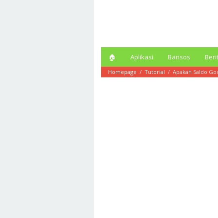
Loncat
ke
konten
🏠︎
Aplikasi
Bansos
Beri
Homepage
/
Tutorial
/
Apakah Saldo Goo