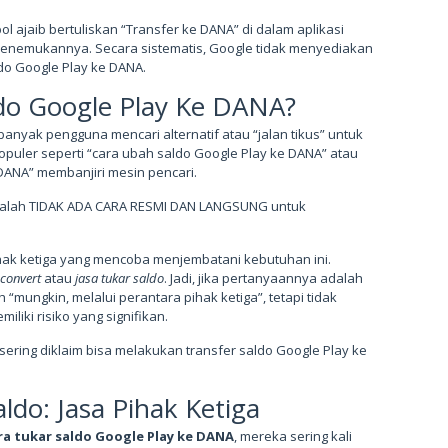
ol ajaib bertuliskan “Transfer ke DANA” di dalam aplikasi
menemukannya. Secara sistematis, Google tidak menyediakan
do Google Play ke DANA.
do Google Play Ke DANA?
anyak pengguna mencari alternatif atau “jalan tikus” untuk
puler seperti “cara ubah saldo Google Play ke DANA” atau
DANA” membanjiri mesin pencari.
adalah TIDAK ADA CARA RESMI DAN LANGSUNG untuk
pihak ketiga yang mencoba menjembatani kebutuhan ini.
convert
atau
jasa tukar saldo
. Jadi, jika pertanyaannya adalah
mungkin, melalui perantara pihak ketiga”, tetapi tidak
liki risiko yang signifikan.
sering diklaim bisa melakukan transfer saldo Google Play ke
ldo: Jasa Pihak Ketiga
ra tukar saldo Google Play ke DANA
, mereka sering kali