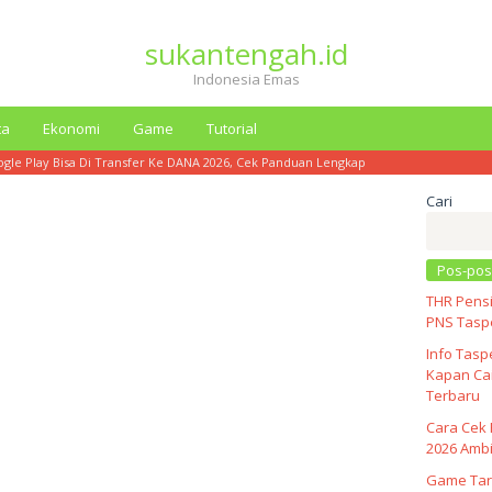
sukantengah.id
Indonesia Emas
ta
Ekonomi
Game
Tutorial
gle Play Bisa Di Transfer Ke DANA 2026, Cek Panduan Lengkap
Cari
Pos-pos
THR Pensi
PNS Taspe
Info Tasp
Kapan Cai
Terbaru
Cara Cek 
2026 Ambi
Game Tar