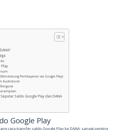
 DANA?
tiga
ldo
 Play
emium
 (Mendukung Pembayaran via Google Play)
dan Audiobook
 Berguna
eterampilan
) Seputar Saldo Google Play dan DANA
do Google Play
ang cara transfer saldo Google Play ke DANA, sangat penting