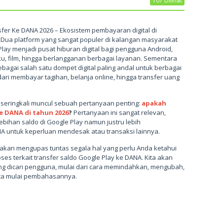
107 Dilihat
sfer Ke DANA 2026 – Ekosistem pembayaran digital di
Dua platform yang sangat populer di kalangan masyarakat
lay menjadi pusat hiburan digital bagi pengguna Android,
ku, film, hingga berlangganan berbagai layanan. Sementara
ebagai salah satu dompet digital paling andal untuk berbagai
 dari membayar tagihan, belanja online, hingga transfer uang
, seringkali muncul sebuah pertanyaan penting:
apakah
ke DANA di tahun 2026
?
Pertanyaan ini sangat relevan,
ebihan saldo di Google Play namun justru lebih
A untuk keperluan mendesak atau transaksi lainnya.
a akan mengupas tuntas segala hal yang perlu Anda ketahui
es terkait transfer saldo Google Play ke DANA. Kita akan
g dicari pengguna, mulai dari cara memindahkan, mengubah,
kita mulai pembahasannya.