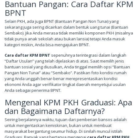
Bantuan Pangan: Cara Daftar KPM
BPNT
Selain PKH, ada juga BPNT (Bantuan Pangan Non Tunai) yang
sekarang juga sering dicairkan dalam bentuk uang tunai (Bantuan
Sembako). Jika Anda merasa tidak memiliki komponen PKH (misalnya
tidak punya anak sekolah atau bukan lansia) tetapi Anda masuk
kategori miskin, Anda bisa mengajukan BPNT.
Cara daftar KPM BPNT
sepenuhnya terintegrasi dalam langkah
“Daftar Usulan” yang telah dijelaskan di atas. Saat memilih jenis
bantuan sosial yang diusulkan, Anda tinggal memilih opsi “Bantuan
Pangan Non Tunai” atau “Sembako”. Pastikan foto kondisi rumah
yang Anda unggah benar-benar merepresentasikan kondisi
ekonomi Anda agar verifikator tingkat daerah menyetujui usulan
Anda sebagai penerima BPNT.
Mengenal KPM PKH Graduasi: Apa
dan Bagaimana Daftarnya?
Seiring berjalannya waktu, tujuan dari pemberian bansos adalah
untuk mengentaskan kemiskinan, bukan untuk membuat
masyarakat bergantung seumur hidup. Di sinilah muncul istilah
Graduasi. Banyak yang bertanya mengenai
cara daftar KPM PKH