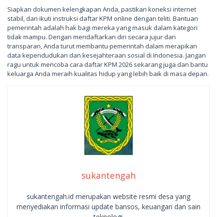
Siapkan dokumen kelengkapan Anda, pastikan koneksi internet
stabil, dan ikuti instruksi daftar KPM online dengan teliti. Bantuan
pemerintah adalah hak bagi mereka yang masuk dalam kategori
tidak mampu. Dengan mendaftarkan diri secara jujur dan
transparan, Anda turut membantu pemerintah dalam merapikan
data kependudukan dan kesejahteraan sosial di Indonesia. Jangan
ragu untuk mencoba cara daftar KPM 2026 sekarang juga dan bantu
keluarga Anda meraih kualitas hidup yang lebih baik di masa depan.
sukantengah
sukantengah.id merupakan website resmi desa yang
menyediakan informasi update bansos, keuangan dan sain
teknologi.