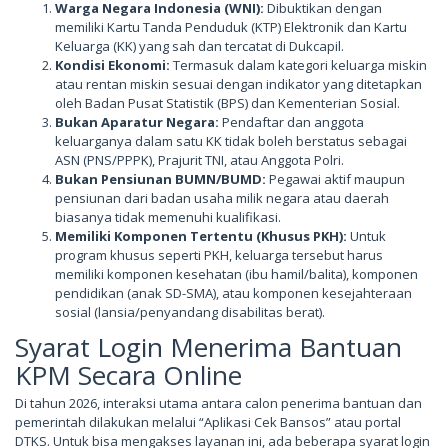
Warga Negara Indonesia (WNI):
Dibuktikan dengan
memiliki Kartu Tanda Penduduk (KTP) Elektronik dan Kartu
Keluarga (KK) yang sah dan tercatat di Dukcapil.
Kondisi Ekonomi:
Termasuk dalam kategori keluarga miskin
atau rentan miskin sesuai dengan indikator yang ditetapkan
oleh Badan Pusat Statistik (BPS) dan Kementerian Sosial.
Bukan Aparatur Negara:
Pendaftar dan anggota
keluarganya dalam satu KK tidak boleh berstatus sebagai
ASN (PNS/PPPK), Prajurit TNI, atau Anggota Polri.
Bukan Pensiunan BUMN/BUMD:
Pegawai aktif maupun
pensiunan dari badan usaha milik negara atau daerah
biasanya tidak memenuhi kualifikasi.
Memiliki Komponen Tertentu (Khusus PKH):
Untuk
program khusus seperti PKH, keluarga tersebut harus
memiliki komponen kesehatan (ibu hamil/balita), komponen
pendidikan (anak SD-SMA), atau komponen kesejahteraan
sosial (lansia/penyandang disabilitas berat).
Syarat Login Menerima Bantuan
KPM Secara Online
Di tahun 2026, interaksi utama antara calon penerima bantuan dan
pemerintah dilakukan melalui “Aplikasi Cek Bansos” atau portal
DTKS. Untuk bisa mengakses layanan ini, ada beberapa syarat login