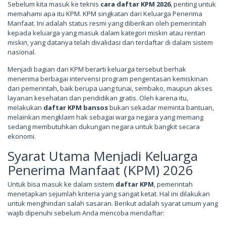
Sebelum kita masuk ke teknis
cara daftar KPM 2026
, penting untuk
memahami apa itu KPM. KPM singkatan dari Keluarga Penerima
Manfaat. Ini adalah status resmi yang diberikan oleh pemerintah
kepada keluarga yang masuk dalam kategori miskin atau rentan
miskin, yang datanya telah divalidasi dan terdaftar di dalam sistem
nasional.
Menjadi bagian dari KPM berarti keluarga tersebut berhak
menerima berbagai intervensi program pengentasan kemiskinan
dari pemerintah, baik berupa uang tunai, sembako, maupun akses
layanan kesehatan dan pendidikan gratis. Oleh karena itu,
melakukan
daftar KPM bansos
bukan sekadar meminta bantuan,
melainkan mengklaim hak sebagai warga negara yang memang
sedang membutuhkan dukungan negara untuk bangkit secara
ekonomi.
Syarat Utama Menjadi Keluarga
Penerima Manfaat (KPM) 2026
Untuk bisa masuk ke dalam sistem
daftar KPM
, pemerintah
menetapkan sejumlah kriteria yang sangat ketat. Hal ini dilakukan
untuk menghindari salah sasaran. Berikut adalah syarat umum yang
wajib dipenuhi sebelum Anda mencoba mendaftar: