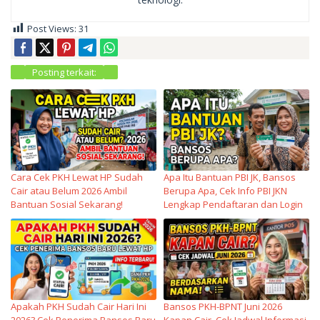
Post Views:
31
Posting terkait:
Cara Cek PKH Lewat HP Sudah
Apa Itu Bantuan PBI JK, Bansos
Cair atau Belum 2026 Ambil
Berupa Apa, Cek Info PBI JKN
Bantuan Sosial Sekarang!
Lengkap Pendaftaran dan Login
Apakah PKH Sudah Cair Hari Ini
Bansos PKH-BPNT Juni 2026