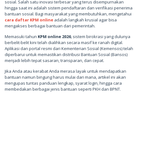
sosial. Salah satu inovasi terbesar yang terus disempurnakan
hingga saat ini adalah sistem pendaftaran dan verifikasi penerima
bantuan sosial. Bagi masyarakat yang membutuhkan, mengetahui
cara daftar KPM online
adalah langkah krusial agar bisa
mengakses berbagai bantuan dari pemerintah.
Memasuki tahun
KPM online 2026
, sistem birokrasi yang dulunya
berbelit-belit kini telah dialihkan secara masif ke ranah digital.
Aplikasi dan portal resmi dari Kementerian Sosial (Kemensos) telah
diperbarui untuk memastikan distribusi Bantuan Sosial (Bansos)
menjadi lebih tepat sasaran, transparan, dan cepat.
Jika Anda atau kerabat Anda merasa layak untuk mendapatkan
bantuan namun bingung harus mulai dari mana, artikel ini akan
mengupas tuntas panduan lengkap, syarat login, hingga cara
membedakan berbagai jenis bantuan seperti PKH dan BPNT.