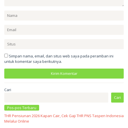
Simpan nama, email, dan situs web saya pada peramban ini
untuk komentar saya berikutnya.
Cari
Cari
Pos-pos Terbaru
THR Pensiunan 2026 Kapan Cair, Cek Gaji THR PNS Taspen Indonesia
Melalui Online