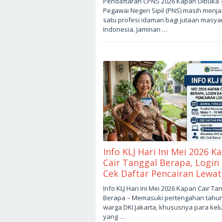
Pendaftaran CPNS 2026 Kapan Dibuka 
8,
Pegawai Negeri Sipil (PNS) masih menja
2026
oleh
satu profesi idaman bagi jutaan masya
sukantengah
Indonesia. Jaminan …
Info KLJ Hari Ini Mei 2026 K
Cair Tanggal Berapa, Login
Cek Daftar Pencairan Lewat
Mei
Info KLJ Hari Ini Mei 2026 Kapan Cair Ta
5,
Berapa – Memasuki pertengahan tahu
2026
oleh
warga DKI Jakarta, khususnya para kel
sukantengah
yang …