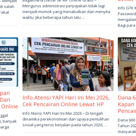
– Menjadi
8,
Mengurus administrasi perpajakan tidak lagi
di salah
Mei
Info GTK
2026
oleh
menjadi momok yang menakutkan dan menyita
7,
rakat
Password 
sukantengah
waktu. Jika beberapa tahun lalu …
2026
ol
mengalami
sukanteng
Bagi par
apan
Info Atensi YAPI Hari Ini Mei 2026,
Dana 6
 Dan
Cek Pencairan Online Lewat HP
Kapan 
 Online
Pencai
Mei
Info Atensi YAPI Hari Ini Mei 2026 – Di tengah
nggal
4,
Mei
dinamika perekonomian dan upaya pemulihan
Dana 600 
n, banyak
2026
oleh
3,
sosial yang terus berjalan pada tahun 2026, …
Tahun 20
uarga
sukantengah
2026
ol
masyaraka
sukanteng