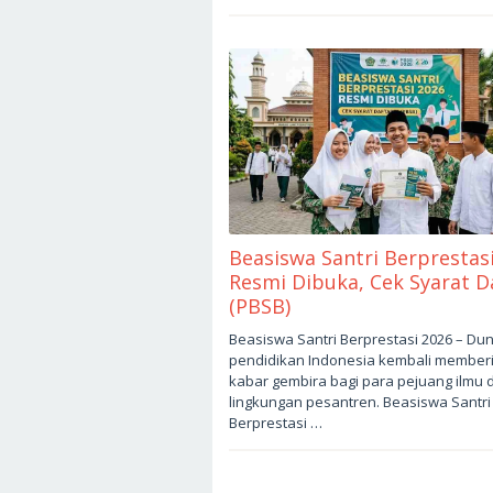
Beasiswa Santri Berprestas
Resmi Dibuka, Cek Syarat D
(PBSB)
Mei
Beasiswa Santri Berprestasi 2026 – Dun
2,
pendidikan Indonesia kembali member
2026
oleh
kabar gembira bagi para pejuang ilmu d
sukantengah
lingkungan pesantren. Beasiswa Santri
Berprestasi …