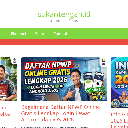
sukantengah.id
Indonesia Emas
ta
Ekonomi
Game
Tutorial
Bagaimana Daftar NPWP Online
pan
Gratis Lengkap Login Lewat
aftar
Info G
Android dan iOS 2026
2026 L
Lewat 
Mei
Bagaimana Daftar NPWP Online Gratis –