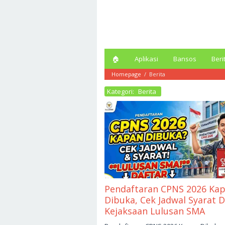
Loncat
ke
konten
🏠︎
Aplikasi
Bansos
Beri
Homepage
/
Berita
Kategori:
Berita
Pendaftaran CPNS 2026 Ka
Dibuka, Cek Jadwal Syarat D
Kejaksaan Lulusan SMA
Mei