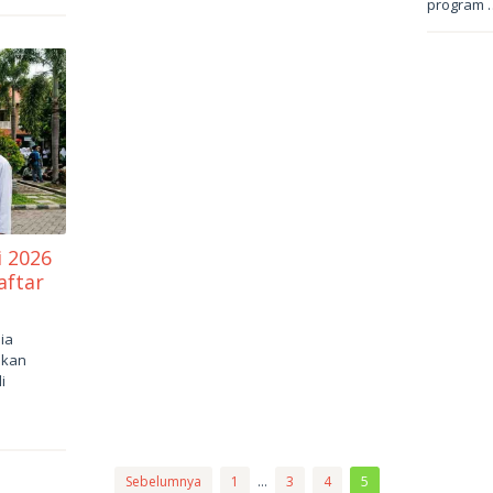
program 
i 2026
aftar
ia
ikan
i
Sebelumnya
1
…
3
4
5