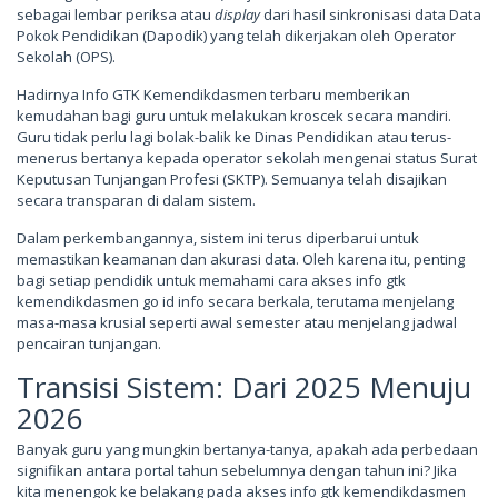
sebagai lembar periksa atau
display
dari hasil sinkronisasi data Data
Pokok Pendidikan (Dapodik) yang telah dikerjakan oleh Operator
Sekolah (OPS).
Hadirnya Info GTK Kemendikdasmen terbaru memberikan
kemudahan bagi guru untuk melakukan kroscek secara mandiri.
Guru tidak perlu lagi bolak-balik ke Dinas Pendidikan atau terus-
menerus bertanya kepada operator sekolah mengenai status Surat
Keputusan Tunjangan Profesi (SKTP). Semuanya telah disajikan
secara transparan di dalam sistem.
Dalam perkembangannya, sistem ini terus diperbarui untuk
memastikan keamanan dan akurasi data. Oleh karena itu, penting
bagi setiap pendidik untuk memahami cara akses info gtk
kemendikdasmen go id info secara berkala, terutama menjelang
masa-masa krusial seperti awal semester atau menjelang jadwal
pencairan tunjangan.
Transisi Sistem: Dari 2025 Menuju
2026
Banyak guru yang mungkin bertanya-tanya, apakah ada perbedaan
signifikan antara portal tahun sebelumnya dengan tahun ini? Jika
kita menengok ke belakang pada akses info gtk kemendikdasmen