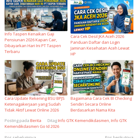
Info Taspen Kenaikan Gaji
Cara Cek Desil JKA Aceh 2026
Pensiunan 2026 Kapan Cair,
Panduan Daftar dan Login
Dibayarkan Hari Ini PT Taspen
Jaminan Kesehatan Aceh Lewat
Terbaru
HP
Cara Update Rekening BSU BPJS
Bagaimana Cara Cek BI Checking
Ketenagakerjaan yang Sudah
Sendiri Secara Online
Tidak Aktif Lewat Online 2026
Berdasarkan Nama Kita
Posting pada
Berita
Ditag
Info GTK Kemendikdasmen
,
Info GTK
Kemendikdasmen Go Id 2026
Pos sebelumnya
Pos berikutnya