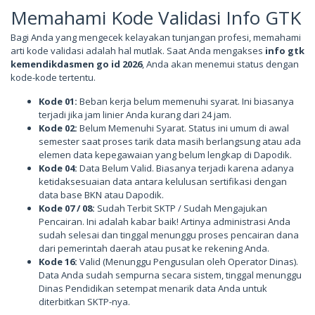
Memahami Kode Validasi Info GTK
Bagi Anda yang mengecek kelayakan tunjangan profesi, memahami
arti kode validasi adalah hal mutlak. Saat Anda mengakses
info gtk
kemendikdasmen go id 2026
, Anda akan menemui status dengan
kode-kode tertentu.
Kode 01:
Beban kerja belum memenuhi syarat. Ini biasanya
terjadi jika jam linier Anda kurang dari 24 jam.
Kode 02:
Belum Memenuhi Syarat. Status ini umum di awal
semester saat proses tarik data masih berlangsung atau ada
elemen data kepegawaian yang belum lengkap di Dapodik.
Kode 04:
Data Belum Valid. Biasanya terjadi karena adanya
ketidaksesuaian data antara kelulusan sertifikasi dengan
data base BKN atau Dapodik.
Kode 07 / 08:
Sudah Terbit SKTP / Sudah Mengajukan
Pencairan. Ini adalah kabar baik! Artinya administrasi Anda
sudah selesai dan tinggal menunggu proses pencairan dana
dari pemerintah daerah atau pusat ke rekening Anda.
Kode 16:
Valid (Menunggu Pengusulan oleh Operator Dinas).
Data Anda sudah sempurna secara sistem, tinggal menunggu
Dinas Pendidikan setempat menarik data Anda untuk
diterbitkan SKTP-nya.