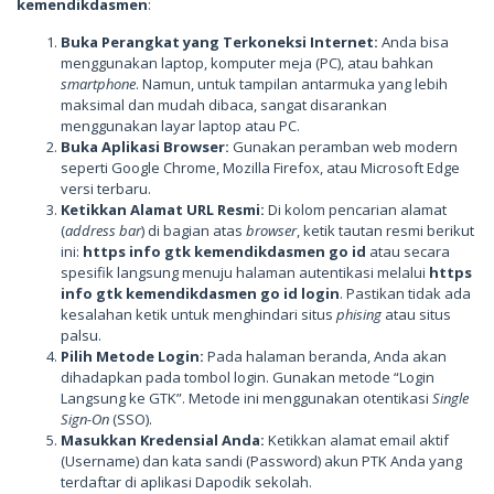
kemendikdasmen
:
Buka Perangkat yang Terkoneksi Internet:
Anda bisa
menggunakan laptop, komputer meja (PC), atau bahkan
smartphone
. Namun, untuk tampilan antarmuka yang lebih
maksimal dan mudah dibaca, sangat disarankan
menggunakan layar laptop atau PC.
Buka Aplikasi Browser:
Gunakan peramban web modern
seperti Google Chrome, Mozilla Firefox, atau Microsoft Edge
versi terbaru.
Ketikkan Alamat URL Resmi:
Di kolom pencarian alamat
(
address bar
) di bagian atas
browser
, ketik tautan resmi berikut
ini:
https info gtk kemendikdasmen go id
atau secara
spesifik langsung menuju halaman autentikasi melalui
https
info gtk kemendikdasmen go id login
. Pastikan tidak ada
kesalahan ketik untuk menghindari situs
phising
atau situs
palsu.
Pilih Metode Login:
Pada halaman beranda, Anda akan
dihadapkan pada tombol login. Gunakan metode “Login
Langsung ke GTK”. Metode ini menggunakan otentikasi
Single
Sign-On
(SSO).
Masukkan Kredensial Anda:
Ketikkan alamat email aktif
(Username) dan kata sandi (Password) akun PTK Anda yang
terdaftar di aplikasi Dapodik sekolah.