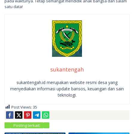
pada waktunya. Tetap semangat mendidik anak bangsa dan salam
satu data!
sukantengah
sukantengah.id merupakan website resmi desa yang
menyediakan informasi update bansos, keuangan dan sain
teknologi.
Post Views:
35
Posting terkait: