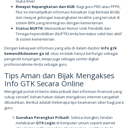
muka linier.
Riwayat Kepangkatan dan KGB:
Bagi guru PNS atau PPPK,
fitur ini menampilkan informasi Kenaikan Gaji Berkala (KGB)
dan riwayat golongan kepangkatan terakhir yang tercatat di
sistem BKN yang terintegrasi dengan kementerian.
Status NUPTK:
Memastikan Nomor Unik Pendidik dan
Tenaga Kependidikan (NUPTK) Anda berstatus valid dan aktif
di sistem kementerian.
Dengan kekayaan informasi yang ada di dalam dasbor
info gtk
kemendikdasmen go id
, situs ini tidak hanya berfungsi sebagai
pengecek tunjangan, tetapi juga sebagai cermin digital
profesionalisme Anda sebagai guru.
Tips Aman dan Bijak Mengakses
Info GTK Secara Online
Mengingat portal ini berisi data pribadi dan informasi finansial yang
cukup sensitif, kehati-hatian dalam mengakses internet sangatlah
dibutuhkan. Berikut adalah beberapa tips keamanan siber bagi para
guru:
Gunakan Perangkat Pribadi:
Sebisa mungkin, hindari
melakukan
GTK Login
di komputer umum seperti warnet