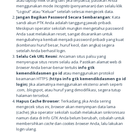
atau laptop milik orang lain. Jika terpaksa, pastikan Anda
menggunakan mode
Incognito
(penyamaran) dan selalu klik
“Logout” atau “Keluar” setelah selesai mengecek data.
Jangan Bagikan Password Secara Sembarangan:
Kata
sandi akun PTK Anda adalah tanggung jawab pribadi.
Meskipun operator sekolah mungkin mengetahui password
Anda saat melakukan reset, sangat disarankan untuk
mengubahnya kembali menjadi password pribadi yang kuat
(kombinasi huruf besar, huruf kecil, dan angka) segera
setelah Anda berhasil login.
Selalu Cek URL Resmi:
Ancaman situs palsu yang
menyerupai situs resmi selalu ada. Pastikan alamat web di
browser
Anda benar-benar tertulis
info gtk
kemendikdasmen go id
atau menggunakan protokol
keamanan HTTPS (
https info gtk kemendikdasmen go id
login
). Jika alamatnya menggunakan ekstensi aneh seperti
.com, .blogspot, atau huruf yang dimodifikasi, segera tutup
halaman tersebut.
Hapus Cache Browser:
Terkadang, jika Anda sering
mengecek situs ini,
browser
akan menyimpan data lama
(cache). Jika operator sekolah sudah melakukan sinkronisasi
namun data di Info GTK Anda belum berubah, cobalah untuk
membersihkan
cache
dan
cookies browser
Anda, lalu lakukan
login ulang.