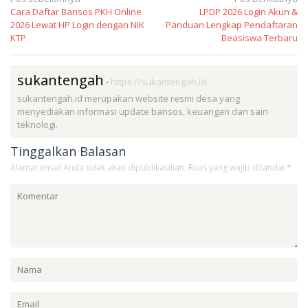
Navigasi
Cara Daftar Bansos PKH Online
LPDP 2026 Login Akun &
pos
2026 Lewat HP Login dengan NIK
Panduan Lengkap Pendaftaran
KTP
Beasiswa Terbaru
sukantengah
-
https://sukantengah.id
sukantengah.id merupakan website resmi desa yang
menyediakan informasi update bansos, keuangan dan sain
teknologi.
Tinggalkan Balasan
Alamat email Anda tidak akan dipublikasikan.
Ruas yang wajib ditandai
*