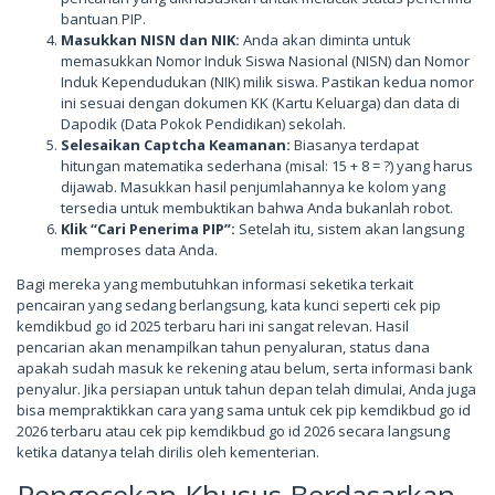
bantuan PIP.
Masukkan NISN dan NIK:
Anda akan diminta untuk
memasukkan Nomor Induk Siswa Nasional (NISN) dan Nomor
Induk Kependudukan (NIK) milik siswa. Pastikan kedua nomor
ini sesuai dengan dokumen KK (Kartu Keluarga) dan data di
Dapodik (Data Pokok Pendidikan) sekolah.
Selesaikan Captcha Keamanan:
Biasanya terdapat
hitungan matematika sederhana (misal: 15 + 8 = ?) yang harus
dijawab. Masukkan hasil penjumlahannya ke kolom yang
tersedia untuk membuktikan bahwa Anda bukanlah robot.
Klik “Cari Penerima PIP”:
Setelah itu, sistem akan langsung
memproses data Anda.
Bagi mereka yang membutuhkan informasi seketika terkait
pencairan yang sedang berlangsung, kata kunci seperti cek pip
kemdikbud go id 2025 terbaru hari ini sangat relevan. Hasil
pencarian akan menampilkan tahun penyaluran, status dana
apakah sudah masuk ke rekening atau belum, serta informasi bank
penyalur. Jika persiapan untuk tahun depan telah dimulai, Anda juga
bisa mempraktikkan cara yang sama untuk cek pip kemdikbud go id
2026 terbaru atau cek pip kemdikbud go id 2026 secara langsung
ketika datanya telah dirilis oleh kementerian.
Pengecekan Khusus Berdasarkan