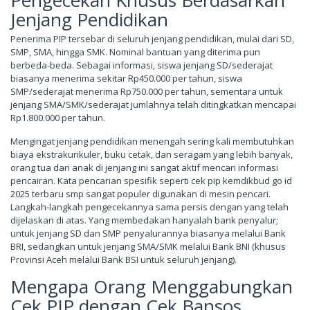
Jenjang Pendidikan
Penerima PIP tersebar di seluruh jenjang pendidikan, mulai dari SD,
SMP, SMA, hingga SMK. Nominal bantuan yang diterima pun
berbeda-beda. Sebagai informasi, siswa jenjang SD/sederajat
biasanya menerima sekitar Rp450.000 per tahun, siswa
SMP/sederajat menerima Rp750.000 per tahun, sementara untuk
jenjang SMA/SMK/sederajat jumlahnya telah ditingkatkan mencapai
Rp1.800.000 per tahun.
Mengingat jenjang pendidikan menengah sering kali membutuhkan
biaya ekstrakurikuler, buku cetak, dan seragam yang lebih banyak,
orang tua dari anak di jenjang ini sangat aktif mencari informasi
pencairan. Kata pencarian spesifik seperti cek pip kemdikbud go id
2025 terbaru smp sangat populer digunakan di mesin pencari.
Langkah-langkah pengecekannya sama persis dengan yang telah
dijelaskan di atas. Yang membedakan hanyalah bank penyalur;
untuk jenjang SD dan SMP penyalurannya biasanya melalui Bank
BRI, sedangkan untuk jenjang SMA/SMK melalui Bank BNI (khusus
Provinsi Aceh melalui Bank BSI untuk seluruh jenjang).
Mengapa Orang Menggabungkan
Cek PIP dengan Cek Bansos