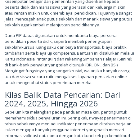
kesempatan belajar dari pemerintah yang diberikan kepada
peserta didik dan mahasiswa yang berasal dari keluarga miskin
atau rentan miskin untuk membiayai pendidikan. Tujuannya sangat
jelas: mencegah anak putus sekolah dan menarik siswa yang putus
sekolah agar kembali melanjutkan pendidikannya.
Dana PIP dapat digunakan untuk membantu biaya personal
pendidikan peserta didik, seperti membeli perlengkapan
sekolah/kursus, uang saku dan biaya transportasi, biaya praktik
tambahan serta biaya uji kompetensi. Bantuan ini disalurkan melalui
Kartu Indonesia Pintar (KIP) dan rekening Simpanan Pelajar (SimPel)
di bank-bank penyalur yang telah ditunjuk (BRI, BNI, dan BSI).
Mengingat fungsinya yang sangat krusial, wajar jika banyak orang
tua dan siswa secara rutin mengakses layanan pencarian online
untuk mengetahui status penerimaan mereka.
Kilas Balik Data Pencarian: Dari
2024, 2025, Hingga 2026
Sebelum kita melangkah pada panduan masa kini, penting untuk
memahami siklus penyaluran ini. Sering kali, riwayat penerimaan di
tahun sebelumnya menjadi indikator penerimaan di tahun berjalan.
Itulah mengapa banyak pengguna internet yang masih mencari
informasi validasi data lama dengan kata kunci cek pip kemdikbud