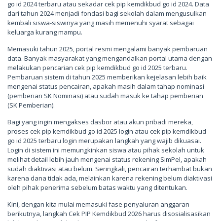
go id 2024 terbaru atau sekadar cek pip kemdikbud go id 2024. Data
dari tahun 2024 menjadi fondasi bagi sekolah dalam mengusulkan
kembali siswa-siswinya yang masih memenuhi syarat sebagai
keluarga kurang mampu.
Memasuki tahun 2025, portal resmi mengalami banyak pembaruan
data. Banyak masyarakat yang mengandalkan portal utama dengan
melakukan pencarian cek pip kemdikbud go id 2025 terbaru.
Pembaruan sistem di tahun 2025 memberikan kejelasan lebih baik
mengenai status pencairan, apakah masih dalam tahap nominasi
(pemberian SK Nominasi) atau sudah masuk ke tahap pemberian
(SK Pemberian).
Bagi yang ingin mengakses dasbor atau akun pribadi mereka,
proses cek pip kemdikbud go id 2025 login atau cek pip kemdikbud
go id 2025 terbaru login merupakan langkah yang wajib dikuasai.
Login di sistem ini memungkinkan siswa atau pihak sekolah untuk
melihat detail lebih jauh mengenai status rekening SimPel, apakah
sudah diaktivasi atau belum. Seringkali, pencairan terhambat bukan
karena dana tidak ada, melainkan karena rekening belum diaktivasi
oleh pihak penerima sebelum batas waktu yang ditentukan.
Kini, dengan kita mulai memasuki fase penyaluran anggaran
berikutnya, langkah Cek PIP Kemdikbud 2026 harus disosialisasikan