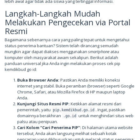
lebih awal agar tidak ada siswa yang tertinggal informasi.
Langkah-Langkah Mudah
Melakukan Pengecekan via Portal
Resmi
Bagaimana sebenarnya cara yang paling tepat untuk mengetahui
status penerima bantuan? Sistem telah dirancang semudah
mungkin agar dapat diakses menggunakan
smartphone
atau
komputer oleh masyarakat awam sekalipun. Berikut adalah
panduan universal jika Anda ingin melakukan proses cek pip
kemdikbud go id:
Buka Browser Anda:
Pastikan Anda memiliki koneksi
internet yang stabil. Buka peramban (browser) seperti Google
Chrome, Safari, atau Mozilla Firefox di HP maupun laptop
Anda.
Kunjungi Situs Resmi PIP:
Ketikkan alamat resmi dari
pemerintah, yaitu
. Ingat, pastikan
pip.kemdikbud.go.id
domainnya berakhiran
untuk menghindari situs web
.go.id
palsu atau penipuan.
Cari Kolom “Cari Penerima PIP”:
Di halaman utama website
tersebut, Anda akan langsung melihat sebuah kotak
pencarian yang dikhususkan untuk melacak status penerima