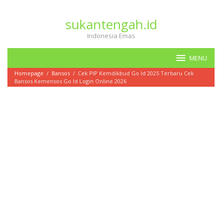
Loncat
ke
sukantengah.id
konten
Indonesia Emas
MENU
Homepage
/
Bansos
/
Cek PIP Kemdikbud Go Id 2025 Terbaru Cek
Bansos Kemensos Go Id Login Online 2026