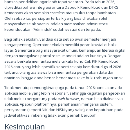
bansos pendidikan agar lebih tepat sasaran. Pada tahun 2026,
diprediksi bahwa integrasi antara Dapodik Kemdikbud dan DTKS
Kemensos akan semakin
seamless
atau mulus tanpa hambatan.
Oleh sebab itu, persiapan terbaik yang bisa dilakukan oleh
masyarakat sejak saat ini adalah memastikan administrasi
kependudukan (Adminduk) sudah sesuai dan terpadu.
Bagi pihak sekolah, validasi data setiap awal semester menjadi
sangat penting. Operator sekolah memiliki peran krusial di balik
layar. Sementara bagi masyarakat umum, kemampuan literasi digital
dengan mengakses portal resmi mandiri adalah kuncinya. Dengan
secara berkala memantau melalui kata kunci Cek PIP Kemdikbud
2026 atau yang lebih spesifik seperti cek pip kemdikbud go id 2026
terbaru, orang tua siswa bisa memantau pergerakan data dari
nominasi hingga dana benar-benar masuk ke buku tabungan anak.
Tidak menutup kemungkinan juga pada tahun 2026 nanti akan ada
aplikasi mobile yang lebih responsif, sehingga kegiatan pengecekan
tidak melulu bergantung pada
web browser
, namun bisa diakses via
aplikasi. Apapun platformnya, pemahaman mengenai sistem,
persyaratan (seperti NIK dan NISN yang valid), dan kepatuhan pada
jadwal aktivasi rekening tidak akan pernah berubah.
Kesimpulan