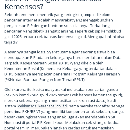
Kemensos?
Sebuah fenomena menarik yang sering kita jumpai di kolom
pencarian internet adalah masyarakat yang menggabungkan
pengecekan PIP dengan bantuan sosial lainnya. Terkadang,
pencarian yang diketik sangat panjang, seperti cek pip kemdikbud
go id 2025 terbaru cek bansos kemensos go id. Mengapa hal ini bisa
terjadi?
Alasannya sangat logis. Syarat utama agar seorang siswa bisa
mendapatkan PIP adalah keluarganya harus terdaftar dalam Data
Terpadu Kesejahteraan Sosial (DTKS) yang dikelola oleh
Kementerian Sosial (Kemensos). Keluarga yang terdaftar dalam
DTKS biasanya merupakan penerima Program Keluarga Harapan
(PKH) atau Bantuan Pangan Non-Tunai (BPNT).
Oleh karena itu, ketika masyarakat melakukan pencarian ganda
(cek pip kemdikbud go id 2025 terbaru cek bansos kemensos go id),
mereka sebenarnya ingin memastikan sinkronisasi data. Jika di
sistem
nama mereka terdaftar sebagai
cekbansos.kemensos.go.id
penerima PKH/BPNT yang memiliki komponen anak sekolah, sangat
besar kemungkinannya sang anak juga akan mendapatkan SK
Nominasi di portal PIP Kemdikbud. Melakukan cek silang di kedua
portal resmi ini merupakan langkah cerdas untuk memastikan