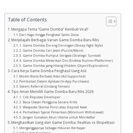
Table of Contents
Mengapa Tema “Game Domba” Kembali Viral?
Dari Hago hingga Penghasil Saldo Dana
Menjelajahi Berbagai Varian Game Domba Baru Rilis
1. Game Domba Dorong Dorongan (Sheep Fight Style)
2. Game Domba Cari Jalan (Puzzle/Maze)
3. Game Domba Rumput Serigala (Strategic Survival)
4. Game Domba Melarikan Diri (Endless Runner/Platformer)
5. Game Domba yang Hilang (Hidden Object/Exploration)
Cara Kerja Game Domba Penghasil Uang Asli
Model Bisnis Berbasis Iklan (Ad-Supported)
Pembelian Dalam Aplikasi (In-App Purchases)
Sistem Referral (Undang Teman)
Tips Aman Memilih Game Domba Baru Rilis 2026
1. Cek Reputasi Developer
2. Baca Ulasan Pengguna Secara Kritis
3. Waspadai Skema Ponzi atau Deposit Awal
4. Perhatikan Syarat Penarikan (Minimum Withdrawal)
5. Jangan Gunakan Akun Utama untuk Mendaftar
Menghasilkan Uang dari Game Domba: Realitas vs Ekspektasi
Menganggapnya Sebagai Hiburan Berbayar
Sabar dan Konsisten