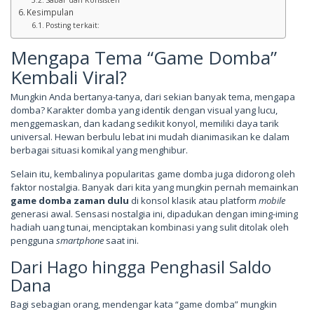
Kesimpulan
Posting terkait:
Mengapa Tema “Game Domba”
Kembali Viral?
Mungkin Anda bertanya-tanya, dari sekian banyak tema, mengapa
domba? Karakter domba yang identik dengan visual yang lucu,
menggemaskan, dan kadang sedikit konyol, memiliki daya tarik
universal. Hewan berbulu lebat ini mudah dianimasikan ke dalam
berbagai situasi komikal yang menghibur.
Selain itu, kembalinya popularitas game domba juga didorong oleh
faktor nostalgia. Banyak dari kita yang mungkin pernah memainkan
game domba zaman dulu
di konsol klasik atau platform
mobile
generasi awal. Sensasi nostalgia ini, dipadukan dengan iming-iming
hadiah uang tunai, menciptakan kombinasi yang sulit ditolak oleh
pengguna
smartphone
saat ini.
Dari Hago hingga Penghasil Saldo
Dana
Bagi sebagian orang, mendengar kata “game domba” mungkin