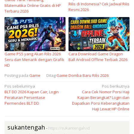
Rilis di Indonesia? Cek Jadwal Rilis
Matematika Online Gratis di HP
Resmi 2026
Terbaru 2026
Game PS5 yang Akan Rilis 2026
Cara Download Game Dragon
Seru dan Menarik dengan Grafik
Ball Android Offline Terbaik 2026
HD
Posting pada
Game
Ditag
Game Domba Baru Rilis 2026
Navigasi
Pos sebelumnya
Pos berikutnya
BLT DD 2026 Kapan Cair, Login
Cara Cek Nomor Porsi Haji
pos
Peraturan Persentase
Kapan Berangkat? Login dan
Permendes BLT DD
Dapatkan Porsi Keberangkatan
Haji Lewat HP Online
sukantengah
-
https://sukantengah.id