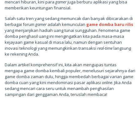
mencari hiburan, kini para
gamer
juga berburu aplikasi yang bisa
memberikan keuntungan finansial.
Salah satu tren yang sedang memuncak dan banyak dibicarakan di
berbagai forum
gamer
adalah kemunculan
game domba baru rilis
yang menjanjikan hadiah uang tunai sungguhan. Fenomena game
domba penghasil uang ini mengingatkan kita pada masa-masa
kejayaan game kasual di masa lalu, namun dengan sentuhan
inovasi teknologi yang memungkinkan transaksi
real-time
langsung
ke rekening Anda.
Dalam artikel komprehensif ini, kita akan mengupas tuntas
mengapa game domba kembali populer, menelusuri sejarahnya dari
game domba zaman dulu, hingga membedah berbagai varian game
domba cuan yang kini mendominasi pasar aplikasi
online
. Jika Anda
sedang mencari cara seru untuk menambah penghasilan
sampingan dari genggaman Anda, teruslah membaca!