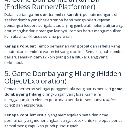
(Endless Runner/Platformer)
Dalam varian
game domba melarikan diri
, pemain mengontrol
seekor domba yang berlari tanpa henti menghindari kejaran
pemangsa (seperti serigala atau anjing gembala), melompati jurang,
atau menghindari rintangan lainnya. Pemain harus mengumpulkan
koin atau
item
khusus selama pelarian.
Kenapa Populer:
Tempo permainan yang cepat dan refleks yang
dibutuhkan membuat varian ini sangat adiktif. Semakin jauh domba
berlari, semakin banyak koin (yang bisa ditukar uang) yang
terkumpul.
5. Game Domba yang Hilang (Hidden
Object/Exploration)
Pemain berperan sebagai penggembala yang harus mencari
game
domba yang hilang
di lingkungan yang luas. Game ini
menggabungkan elemen pencarian benda tersembunyi (
hidden
object
) dan eksplorasi.
Kenapa Populer:
Visual yang memanjakan mata dan ritme
permainan yang menenangkan sangat cocok untuk melepas penat
sambil mengumpulkan pundi-pundi rupiah.