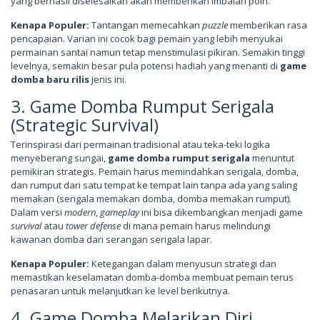
yang berhasil diselesaikan akan memberikan imbalan poin.
Kenapa Populer:
Tantangan memecahkan
puzzle
memberikan rasa
pencapaian. Varian ini cocok bagi pemain yang lebih menyukai
permainan santai namun tetap menstimulasi pikiran. Semakin tinggi
levelnya, semakin besar pula potensi hadiah yang menanti di
game
domba baru rilis
jenis ini.
3. Game Domba Rumput Serigala
(Strategic Survival)
Terinspirasi dari permainan tradisional atau teka-teki logika
menyeberang sungai,
game domba rumput serigala
menuntut
pemikiran strategis. Pemain harus memindahkan serigala, domba,
dan rumput dari satu tempat ke tempat lain tanpa ada yang saling
memakan (serigala memakan domba, domba memakan rumput).
Dalam versi
modern
,
gameplay
ini bisa dikembangkan menjadi game
survival
atau
tower defense
di mana pemain harus melindungi
kawanan domba dari serangan serigala lapar.
Kenapa Populer:
Ketegangan dalam menyusun strategi dan
memastikan keselamatan domba-domba membuat pemain terus
penasaran untuk melanjutkan ke level berikutnya.
4. Game Domba Melarikan Diri