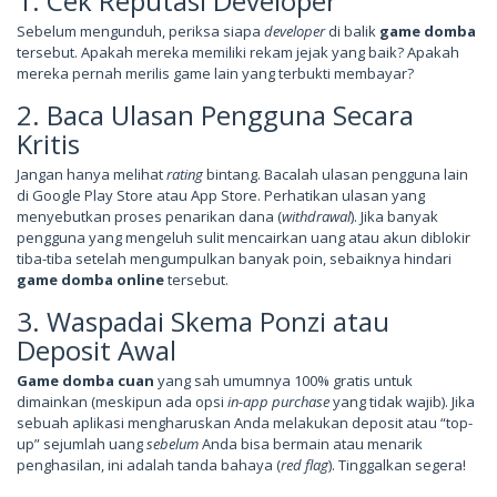
1. Cek Reputasi Developer
Sebelum mengunduh, periksa siapa
developer
di balik
game domba
tersebut. Apakah mereka memiliki rekam jejak yang baik? Apakah
mereka pernah merilis game lain yang terbukti membayar?
2. Baca Ulasan Pengguna Secara
Kritis
Jangan hanya melihat
rating
bintang. Bacalah ulasan pengguna lain
di Google Play Store atau App Store. Perhatikan ulasan yang
menyebutkan proses penarikan dana (
withdrawal
). Jika banyak
pengguna yang mengeluh sulit mencairkan uang atau akun diblokir
tiba-tiba setelah mengumpulkan banyak poin, sebaiknya hindari
game domba online
tersebut.
3. Waspadai Skema Ponzi atau
Deposit Awal
Game domba cuan
yang sah umumnya 100% gratis untuk
dimainkan (meskipun ada opsi
in-app purchase
yang tidak wajib). Jika
sebuah aplikasi mengharuskan Anda melakukan deposit atau “top-
up” sejumlah uang
sebelum
Anda bisa bermain atau menarik
penghasilan, ini adalah tanda bahaya (
red flag
). Tinggalkan segera!