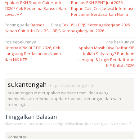
Apakah PKH Sudah Cair Hari Ini
Bansos PKH-BPNT Juni 2026
2026? Cek Penerima Bansos Baru
Kapan Cair, Cek Jadwal Informasi
Lewat HP
Pencairan Berdasarkan Nama
Posting pada
Bansos
Ditag
Cek BSU BPJS Ketenagakerjaan 2025
Kapan Cair
,
Info Cek BSU BPJS Ketenagakerjaan 2026
Navigasi
Pos sebelumnya
Pos berikutnya
Kriteria KPM BLT DD 2026, Cek
Apakah Masih Bisa Daftar KIP
pos
Langsung Berdasarkan Nama
Kuliah Sekarang? Panduan
dan NIK KTP
Lengkap & Login Pendaftaran
KIP Kuliah 2026
sukantengah
-
https://sukantengah.id
sukantengah.id merupakan website resmi desa yang
menyediakan informasi update bansos, keuangan dan sain
teknologi.
Tinggalkan Balasan
Alamat email Anda tidak akan dipublikasikan.
Ruas yang wajib ditandai
*