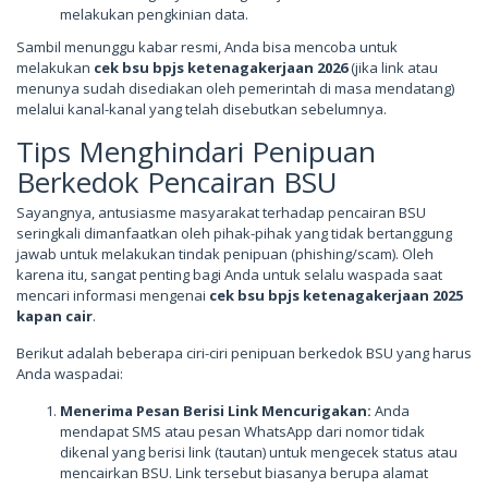
melakukan pengkinian data.
Sambil menunggu kabar resmi, Anda bisa mencoba untuk
melakukan
cek bsu bpjs ketenagakerjaan 2026
(jika link atau
menunya sudah disediakan oleh pemerintah di masa mendatang)
melalui kanal-kanal yang telah disebutkan sebelumnya.
Tips Menghindari Penipuan
Berkedok Pencairan BSU
Sayangnya, antusiasme masyarakat terhadap pencairan BSU
seringkali dimanfaatkan oleh pihak-pihak yang tidak bertanggung
jawab untuk melakukan tindak penipuan (phishing/scam). Oleh
karena itu, sangat penting bagi Anda untuk selalu waspada saat
mencari informasi mengenai
cek bsu bpjs ketenagakerjaan 2025
kapan cair
.
Berikut adalah beberapa ciri-ciri penipuan berkedok BSU yang harus
Anda waspadai:
Menerima Pesan Berisi Link Mencurigakan:
Anda
mendapat SMS atau pesan WhatsApp dari nomor tidak
dikenal yang berisi link (tautan) untuk mengecek status atau
mencairkan BSU. Link tersebut biasanya berupa alamat