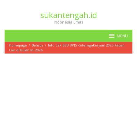
Loncat
ke
sukantengah.id
konten
Indonesia Emas
MENU
Homepage
/
Bansos
/
Info Cek BSU BPJS Ketenagakerjaan 2025 Kapan
Cair di Bulan Ini 2026