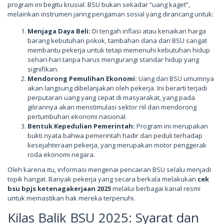
program ini begitu krusial. BSU bukan sekadar “uang kaget”,
melainkan instrumen jaring pengaman sosial yang dirancang untuk:
Menjaga Daya Beli:
Di tengah inflasi atau kenaikan harga
barang kebutuhan pokok, tambahan dana dari BSU sangat
membantu pekerja untuk tetap memenuhi kebutuhan hidup
sehari-hari tanpa harus mengurangi standar hidup yang
signifikan.
Mendorong Pemulihan Ekonomi:
Uang dari BSU umumnya
akan langsung dibelanjakan oleh pekerja. Ini berarti terjadi
perputaran uang yang cepat di masyarakat, yang pada
gilirannya akan menstimulasi sektor riil dan mendorong
pertumbuhan ekonomi nasional.
Bentuk Kepedulian Pemerintah:
Program ini merupakan
bukti nyata bahwa pemerintah hadir dan peduli terhadap
kesejahteraan pekerja, yang merupakan motor penggerak
roda ekonomi negara.
Oleh karena itu, informasi mengenai pencairan BSU selalu menjadi
topik hangat. Banyak pekerja yang secara berkala melakukan
cek
bsu bpjs ketenagakerjaan 2025
melalui berbagai kanal resmi
untuk memastikan hak mereka terpenuhi.
Kilas Balik BSU 2025: Syarat dan