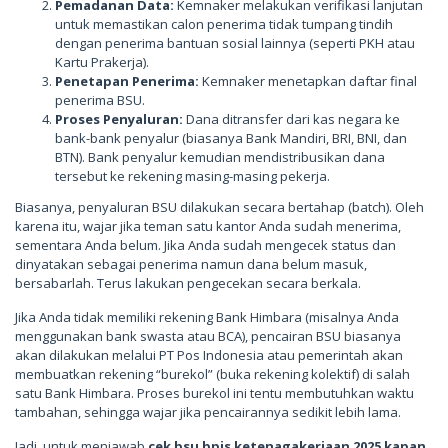
Pemadanan Data:
Kemnaker melakukan verifikasi lanjutan
untuk memastikan calon penerima tidak tumpang tindih
dengan penerima bantuan sosial lainnya (seperti PKH atau
Kartu Prakerja).
Penetapan Penerima:
Kemnaker menetapkan daftar final
penerima BSU.
Proses Penyaluran:
Dana ditransfer dari kas negara ke
bank-bank penyalur (biasanya Bank Mandiri, BRI, BNI, dan
BTN). Bank penyalur kemudian mendistribusikan dana
tersebut ke rekening masing-masing pekerja.
Biasanya, penyaluran BSU dilakukan secara bertahap (batch). Oleh
karena itu, wajar jika teman satu kantor Anda sudah menerima,
sementara Anda belum. Jika Anda sudah mengecek status dan
dinyatakan sebagai penerima namun dana belum masuk,
bersabarlah. Terus lakukan pengecekan secara berkala.
Jika Anda tidak memiliki rekening Bank Himbara (misalnya Anda
menggunakan bank swasta atau BCA), pencairan BSU biasanya
akan dilakukan melalui PT Pos Indonesia atau pemerintah akan
membuatkan rekening “burekol” (buka rekening kolektif) di salah
satu Bank Himbara. Proses burekol ini tentu membutuhkan waktu
tambahan, sehingga wajar jika pencairannya sedikit lebih lama.
Jadi, untuk menjawab
cek bsu bpjs ketenagakerjaan 2025 kapan