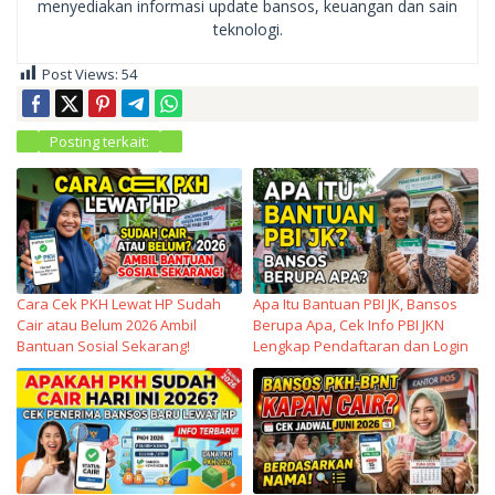
menyediakan informasi update bansos, keuangan dan sain
teknologi.
Post Views:
54
Posting terkait:
Cara Cek PKH Lewat HP Sudah
Apa Itu Bantuan PBI JK, Bansos
Cair atau Belum 2026 Ambil
Berupa Apa, Cek Info PBI JKN
Bantuan Sosial Sekarang!
Lengkap Pendaftaran dan Login