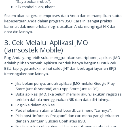
“Saya bukan robot”).
Klik tombol “Lanjutkan”.
Sistem akan segera memproses data Anda dan menampilkan status
kepesertaan Anda dalam program BSU. Cara ini sangat praktis
karena tidak memerlukan login, asalkan Anda mengingat NIK dan
data diri lainnya.
3. Cek Melalui Aplikasi JMO
(Jamsostek Mobile)
Bagi Anda yang lebih suka menggunakan smartphone, aplikasi JMO
adalah pilihan terbaik. Aplikasi ini tidak hanya berguna untuk cek
BSU, tapi juga untuk melihat saldo JHT dan berbagai layanan BPJS
Ketenagakerjaan lainnya.
Jika belum punya, unduh aplikasi JMO melalui Google Play
Store (untuk Android) atau App Store (untuk iOS).
Buka aplikasi JMO. Jika belum memiliki akun, lakukan registrasi
terlebih dahulu menggunakan NIK dan data diri lainnya.
Login ke dalam aplikasi.
Pada halaman utama (dashboard), cari menu “Lainnya”.
Pilih opsi “Informasi Program” dan cari menu yang berkaitan
dengan Bantuan Subsidi Upah atau BSU.
Ikuti instruksi selanjutnya di layar untuk mengetahui status