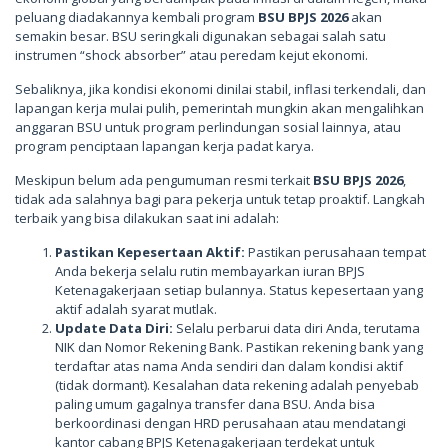
peluang diadakannya kembali program
BSU BPJS 2026
akan
semakin besar. BSU seringkali digunakan sebagai salah satu
instrumen “shock absorber” atau peredam kejut ekonomi.
Sebaliknya, jika kondisi ekonomi dinilai stabil, inflasi terkendali, dan
lapangan kerja mulai pulih, pemerintah mungkin akan mengalihkan
anggaran BSU untuk program perlindungan sosial lainnya, atau
program penciptaan lapangan kerja padat karya.
Meskipun belum ada pengumuman resmi terkait
BSU BPJS 2026
,
tidak ada salahnya bagi para pekerja untuk tetap proaktif. Langkah
terbaik yang bisa dilakukan saat ini adalah:
Pastikan Kepesertaan Aktif:
Pastikan perusahaan tempat
Anda bekerja selalu rutin membayarkan iuran BPJS
Ketenagakerjaan setiap bulannya. Status kepesertaan yang
aktif adalah syarat mutlak.
Update Data Diri:
Selalu perbarui data diri Anda, terutama
NIK dan Nomor Rekening Bank. Pastikan rekening bank yang
terdaftar atas nama Anda sendiri dan dalam kondisi aktif
(tidak dormant). Kesalahan data rekening adalah penyebab
paling umum gagalnya transfer dana BSU. Anda bisa
berkoordinasi dengan HRD perusahaan atau mendatangi
kantor cabang BPJS Ketenagakerjaan terdekat untuk