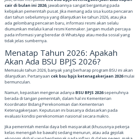
cair di bulan ini 2026
, jawabannya sangat bergantung pada
kebijakan pemerintah pusat. Jika memang ada sisa kuota pencairan
dari tahun sebelumnya yang dilanjutkan ke tahun 2026, atau jika
ada gelombang pencairan baru, informasi resmi akan selalu
diumumkan melalui kanal resmi Kemnaker. Jangan mudah percaya
pada informasi yang beredar di WhatsApp atau media sosial yang
tidak jelas sumbernya.
Menatap Tahun 2026: Apakah
Akan Ada BSU BPJS 2026?
Memasuki tahun 2026, banyak yang berharap program BSU ini akan
dilanjutkan. Pertanyaan
cek bsu bpjs ketenagakerjaan 2026
mulai
bermunculan.
Namun, kepastian mengenai adanya
BSU BPJS 2026
sepenuhnya
berada di tangan pemerintah, dalam hal ini Kementerian
Koordinator Bidang Perekonomian dan Kementerian
Ketenagakerjaan. Keputusan ini biasanya didasarkan pada
evaluasi kondisi perekonomian nasional secara makro.
Jika pemerintah menilai daya beli masyarakat (khususnya pekerja
kelas menengah ke bawah) sedang menurun, atau ada gejolak
ekonomi global yang berdampak pada inflasi di dalam negeri, maka