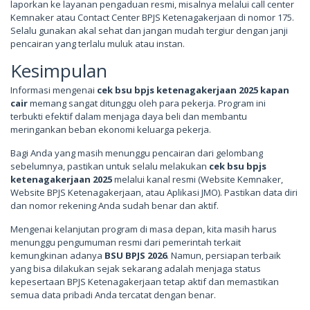
laporkan ke layanan pengaduan resmi, misalnya melalui call center
Kemnaker atau Contact Center BPJS Ketenagakerjaan di nomor 175.
Selalu gunakan akal sehat dan jangan mudah tergiur dengan janji
pencairan yang terlalu muluk atau instan.
Kesimpulan
Informasi mengenai
cek bsu bpjs ketenagakerjaan 2025 kapan
cair
memang sangat ditunggu oleh para pekerja. Program ini
terbukti efektif dalam menjaga daya beli dan membantu
meringankan beban ekonomi keluarga pekerja.
Bagi Anda yang masih menunggu pencairan dari gelombang
sebelumnya, pastikan untuk selalu melakukan
cek bsu bpjs
ketenagakerjaan 2025
melalui kanal resmi (Website Kemnaker,
Website BPJS Ketenagakerjaan, atau Aplikasi JMO). Pastikan data diri
dan nomor rekening Anda sudah benar dan aktif.
Mengenai kelanjutan program di masa depan, kita masih harus
menunggu pengumuman resmi dari pemerintah terkait
kemungkinan adanya
BSU BPJS 2026
. Namun, persiapan terbaik
yang bisa dilakukan sejak sekarang adalah menjaga status
kepesertaan BPJS Ketenagakerjaan tetap aktif dan memastikan
semua data pribadi Anda tercatat dengan benar.