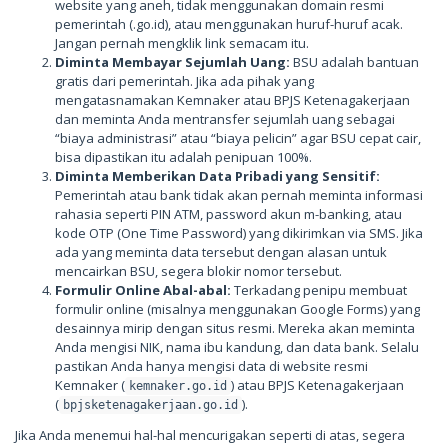
website yang aneh, tidak menggunakan domain resmi
pemerintah (.go.id), atau menggunakan huruf-huruf acak.
Jangan pernah mengklik link semacam itu.
Diminta Membayar Sejumlah Uang:
BSU adalah bantuan
gratis dari pemerintah. Jika ada pihak yang
mengatasnamakan Kemnaker atau BPJS Ketenagakerjaan
dan meminta Anda mentransfer sejumlah uang sebagai
“biaya administrasi” atau “biaya pelicin” agar BSU cepat cair,
bisa dipastikan itu adalah penipuan 100%.
Diminta Memberikan Data Pribadi yang Sensitif:
Pemerintah atau bank tidak akan pernah meminta informasi
rahasia seperti PIN ATM, password akun m-banking, atau
kode OTP (One Time Password) yang dikirimkan via SMS. Jika
ada yang meminta data tersebut dengan alasan untuk
mencairkan BSU, segera blokir nomor tersebut.
Formulir Online Abal-abal:
Terkadang penipu membuat
formulir online (misalnya menggunakan Google Forms) yang
desainnya mirip dengan situs resmi. Mereka akan meminta
Anda mengisi NIK, nama ibu kandung, dan data bank. Selalu
pastikan Anda hanya mengisi data di website resmi
Kemnaker (
) atau BPJS Ketenagakerjaan
kemnaker.go.id
(
).
bpjsketenagakerjaan.go.id
Jika Anda menemui hal-hal mencurigakan seperti di atas, segera