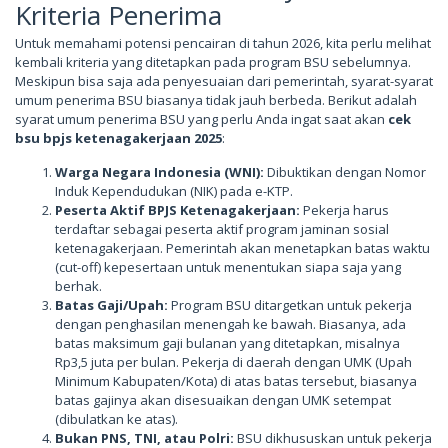
Kriteria Penerima
Untuk memahami potensi pencairan di tahun 2026, kita perlu melihat
kembali kriteria yang ditetapkan pada program BSU sebelumnya.
Meskipun bisa saja ada penyesuaian dari pemerintah, syarat-syarat
umum penerima BSU biasanya tidak jauh berbeda. Berikut adalah
syarat umum penerima BSU yang perlu Anda ingat saat akan
cek
bsu bpjs ketenagakerjaan 2025
:
Warga Negara Indonesia (WNI):
Dibuktikan dengan Nomor
Induk Kependudukan (NIK) pada e-KTP.
Peserta Aktif BPJS Ketenagakerjaan:
Pekerja harus
terdaftar sebagai peserta aktif program jaminan sosial
ketenagakerjaan. Pemerintah akan menetapkan batas waktu
(cut-off) kepesertaan untuk menentukan siapa saja yang
berhak.
Batas Gaji/Upah:
Program BSU ditargetkan untuk pekerja
dengan penghasilan menengah ke bawah. Biasanya, ada
batas maksimum gaji bulanan yang ditetapkan, misalnya
Rp3,5 juta per bulan. Pekerja di daerah dengan UMK (Upah
Minimum Kabupaten/Kota) di atas batas tersebut, biasanya
batas gajinya akan disesuaikan dengan UMK setempat
(dibulatkan ke atas).
Bukan PNS, TNI, atau Polri:
BSU dikhususkan untuk pekerja