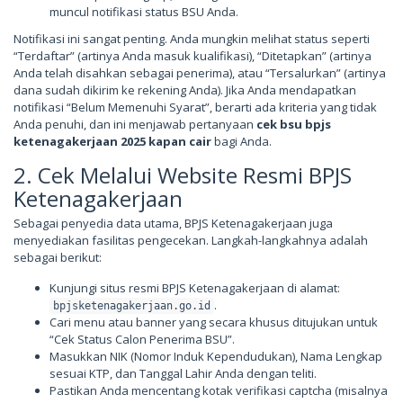
muncul notifikasi status BSU Anda.
Notifikasi ini sangat penting. Anda mungkin melihat status seperti
“Terdaftar” (artinya Anda masuk kualifikasi), “Ditetapkan” (artinya
Anda telah disahkan sebagai penerima), atau “Tersalurkan” (artinya
dana sudah dikirim ke rekening Anda). Jika Anda mendapatkan
notifikasi “Belum Memenuhi Syarat”, berarti ada kriteria yang tidak
Anda penuhi, dan ini menjawab pertanyaan
cek bsu bpjs
ketenagakerjaan 2025 kapan cair
bagi Anda.
2. Cek Melalui Website Resmi BPJS
Ketenagakerjaan
Sebagai penyedia data utama, BPJS Ketenagakerjaan juga
menyediakan fasilitas pengecekan. Langkah-langkahnya adalah
sebagai berikut:
Kunjungi situs resmi BPJS Ketenagakerjaan di alamat:
.
bpjsketenagakerjaan.go.id
Cari menu atau banner yang secara khusus ditujukan untuk
“Cek Status Calon Penerima BSU”.
Masukkan NIK (Nomor Induk Kependudukan), Nama Lengkap
sesuai KTP, dan Tanggal Lahir Anda dengan teliti.
Pastikan Anda mencentang kotak verifikasi captcha (misalnya