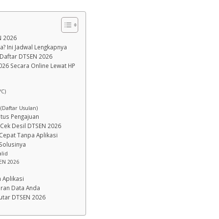
N 2026
? Ini Jadwal Lengkapnya
 Daftar DTSEN 2026
026 Secara Online Lewat HP
YC)
(Daftar Usulan)
tus Pengajuan
 Cek Desil DTSEN 2026
Cepat Tanpa Aplikasi
Solusinya
lid
SEN 2026
 Aplikasi
iran Data Anda
putar DTSEN 2026