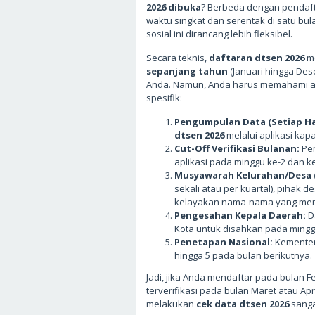
2026 dibuka
? Berbeda dengan pendaft
waktu singkat dan serentak di satu bu
sosial ini dirancang lebih fleksibel.
Secara teknis,
daftaran dtsen 2026
me
sepanjang tahun
(Januari hingga Des
Anda. Namun, Anda harus memahami alur 
spesifik:
Pengumpulan Data (Setiap Har
dtsen 2026
melalui aplikasi kap
Cut-Off Verifikasi Bulanan:
Pem
aplikasi pada minggu ke-2 dan ke
Musyawarah Kelurahan/Desa 
sekali atau per kuartal), pihak
kelayakan nama-nama yang meng
Pengesahan Kepala Daerah:
Da
Kota untuk disahkan pada minggu
Penetapan Nasional:
Kementeri
hingga 5 pada bulan berikutnya.
Jadi, jika Anda mendaftar pada bulan Fe
terverifikasi pada bulan Maret atau Ap
melakukan
cek data dtsen 2026
sanga