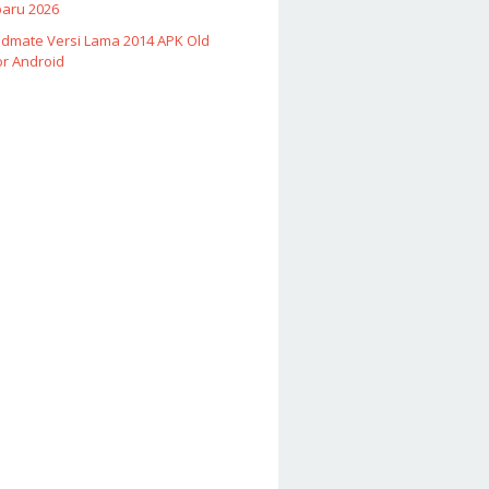
baru 2026
Vidmate Versi Lama 2014 APK Old
or Android