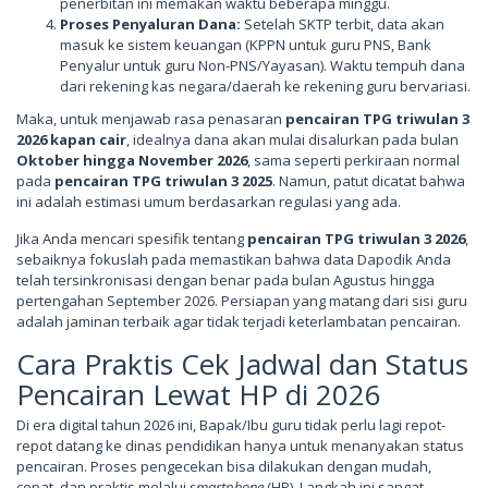
penerbitan ini memakan waktu beberapa minggu.
Proses Penyaluran Dana:
Setelah SKTP terbit, data akan
masuk ke sistem keuangan (KPPN untuk guru PNS, Bank
Penyalur untuk guru Non-PNS/Yayasan). Waktu tempuh dana
dari rekening kas negara/daerah ke rekening guru bervariasi.
Maka, untuk menjawab rasa penasaran
pencairan TPG triwulan 3
2026 kapan cair
, idealnya dana akan mulai disalurkan pada bulan
Oktober hingga November 2026
, sama seperti perkiraan normal
pada
pencairan TPG triwulan 3 2025
. Namun, patut dicatat bahwa
ini adalah estimasi umum berdasarkan regulasi yang ada.
Jika Anda mencari spesifik tentang
pencairan TPG triwulan 3 2026
,
sebaiknya fokuslah pada memastikan bahwa data Dapodik Anda
telah tersinkronisasi dengan benar pada bulan Agustus hingga
pertengahan September 2026. Persiapan yang matang dari sisi guru
adalah jaminan terbaik agar tidak terjadi keterlambatan pencairan.
Cara Praktis Cek Jadwal dan Status
Pencairan Lewat HP di 2026
Di era digital tahun 2026 ini, Bapak/Ibu guru tidak perlu lagi repot-
repot datang ke dinas pendidikan hanya untuk menanyakan status
pencairan. Proses pengecekan bisa dilakukan dengan mudah,
cepat, dan praktis melalui
smartphone
(HP). Langkah ini sangat