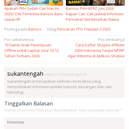
Apakah PKH Sudah Cair Hari Ini
Bansos PKH-BPNT Juni 2026
2026? Cek Penerima Bansos Baru
Kapan Cair, Cek Jadwal Informasi
Lewat HP
Pencairan Berdasarkan Nama
Posting pada
Bansos
Ditag
Pencairan TPG Triwulan 3 2025
Navigasi
Pos sebelumnya
Pos berikutnya
10 Game Anak Perempuan
Cara Daftar Shopee Affiliate
pos
Offline untuk Laptop Usia 10-12
2026 Indonesia Tanpa NPWP
Tahun Terbaru 2026
Agar Diterima di Aplikasi Shopee
sukantengah
-
https://sukantengah.id
sukantengah.id merupakan website resmi desa yang
menyediakan informasi update bansos, keuangan dan sain
teknologi.
Tinggalkan Balasan
Alamat email Anda tidak akan dipublikasikan.
Ruas yang wajib ditandai
*