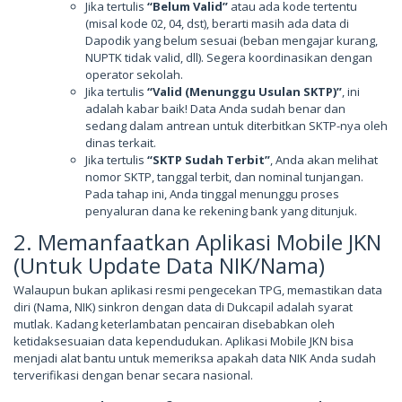
Jika tertulis
“Belum Valid”
atau ada kode tertentu
(misal kode 02, 04, dst), berarti masih ada data di
Dapodik yang belum sesuai (beban mengajar kurang,
NUPTK tidak valid, dll). Segera koordinasikan dengan
operator sekolah.
Jika tertulis
“Valid (Menunggu Usulan SKTP)”
, ini
adalah kabar baik! Data Anda sudah benar dan
sedang dalam antrean untuk diterbitkan SKTP-nya oleh
dinas terkait.
Jika tertulis
“SKTP Sudah Terbit”
, Anda akan melihat
nomor SKTP, tanggal terbit, dan nominal tunjangan.
Pada tahap ini, Anda tinggal menunggu proses
penyaluran dana ke rekening bank yang ditunjuk.
2. Memanfaatkan Aplikasi Mobile JKN
(Untuk Update Data NIK/Nama)
Walaupun bukan aplikasi resmi pengecekan TPG, memastikan data
diri (Nama, NIK) sinkron dengan data di Dukcapil adalah syarat
mutlak. Kadang keterlambatan pencairan disebabkan oleh
ketidaksesuaian data kependudukan. Aplikasi Mobile JKN bisa
menjadi alat bantu untuk memeriksa apakah data NIK Anda sudah
terverifikasi dengan benar secara nasional.