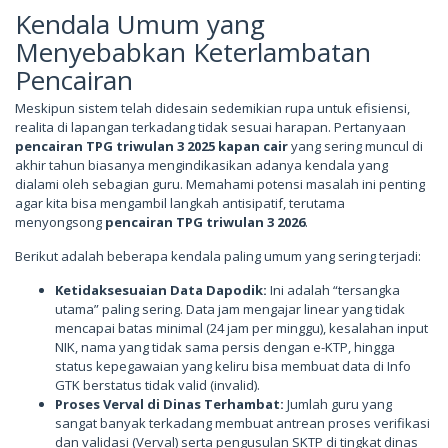
Kendala Umum yang
Menyebabkan Keterlambatan
Pencairan
Meskipun sistem telah didesain sedemikian rupa untuk efisiensi,
realita di lapangan terkadang tidak sesuai harapan. Pertanyaan
pencairan TPG triwulan 3 2025 kapan cair
yang sering muncul di
akhir tahun biasanya mengindikasikan adanya kendala yang
dialami oleh sebagian guru. Memahami potensi masalah ini penting
agar kita bisa mengambil langkah antisipatif, terutama
menyongsong
pencairan TPG triwulan 3 2026
.
Berikut adalah beberapa kendala paling umum yang sering terjadi:
Ketidaksesuaian Data Dapodik:
Ini adalah “tersangka
utama” paling sering. Data jam mengajar linear yang tidak
mencapai batas minimal (24 jam per minggu), kesalahan input
NIK, nama yang tidak sama persis dengan e-KTP, hingga
status kepegawaian yang keliru bisa membuat data di Info
GTK berstatus tidak valid (invalid).
Proses Verval di Dinas Terhambat:
Jumlah guru yang
sangat banyak terkadang membuat antrean proses verifikasi
dan validasi (Verval) serta pengusulan SKTP di tingkat dinas