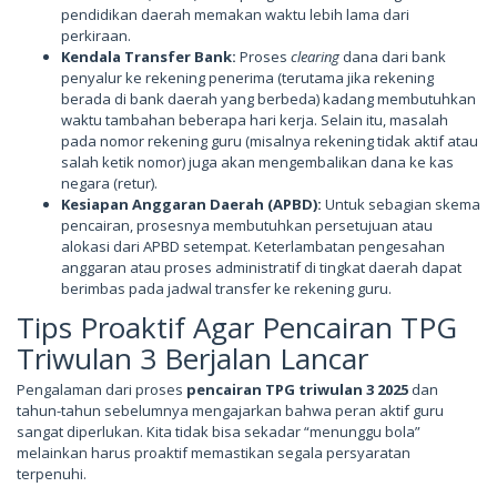
pendidikan daerah memakan waktu lebih lama dari
perkiraan.
Kendala Transfer Bank:
Proses
clearing
dana dari bank
penyalur ke rekening penerima (terutama jika rekening
berada di bank daerah yang berbeda) kadang membutuhkan
waktu tambahan beberapa hari kerja. Selain itu, masalah
pada nomor rekening guru (misalnya rekening tidak aktif atau
salah ketik nomor) juga akan mengembalikan dana ke kas
negara (retur).
Kesiapan Anggaran Daerah (APBD):
Untuk sebagian skema
pencairan, prosesnya membutuhkan persetujuan atau
alokasi dari APBD setempat. Keterlambatan pengesahan
anggaran atau proses administratif di tingkat daerah dapat
berimbas pada jadwal transfer ke rekening guru.
Tips Proaktif Agar Pencairan TPG
Triwulan 3 Berjalan Lancar
Pengalaman dari proses
pencairan TPG triwulan 3 2025
dan
tahun-tahun sebelumnya mengajarkan bahwa peran aktif guru
sangat diperlukan. Kita tidak bisa sekadar “menunggu bola”
melainkan harus proaktif memastikan segala persyaratan
terpenuhi.