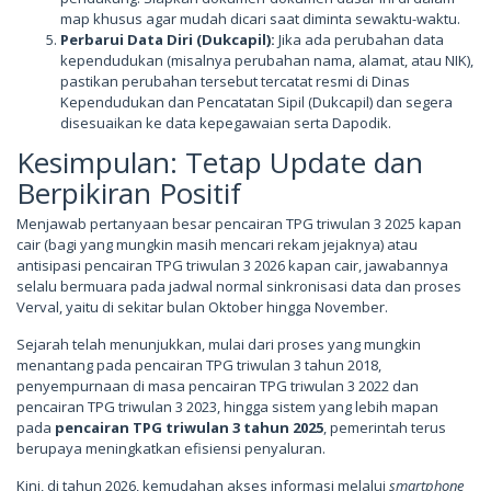
map khusus agar mudah dicari saat diminta sewaktu-waktu.
Perbarui Data Diri (Dukcapil):
Jika ada perubahan data
kependudukan (misalnya perubahan nama, alamat, atau NIK),
pastikan perubahan tersebut tercatat resmi di Dinas
Kependudukan dan Pencatatan Sipil (Dukcapil) dan segera
disesuaikan ke data kepegawaian serta Dapodik.
Kesimpulan: Tetap Update dan
Berpikiran Positif
Menjawab pertanyaan besar pencairan TPG triwulan 3 2025 kapan
cair (bagi yang mungkin masih mencari rekam jejaknya) atau
antisipasi pencairan TPG triwulan 3 2026 kapan cair, jawabannya
selalu bermuara pada jadwal normal sinkronisasi data dan proses
Verval, yaitu di sekitar bulan Oktober hingga November.
Sejarah telah menunjukkan, mulai dari proses yang mungkin
menantang pada pencairan TPG triwulan 3 tahun 2018,
penyempurnaan di masa pencairan TPG triwulan 3 2022 dan
pencairan TPG triwulan 3 2023, hingga sistem yang lebih mapan
pada
pencairan TPG triwulan 3 tahun 2025
, pemerintah terus
berupaya meningkatkan efisiensi penyaluran.
Kini, di tahun 2026, kemudahan akses informasi melalui
smartphone