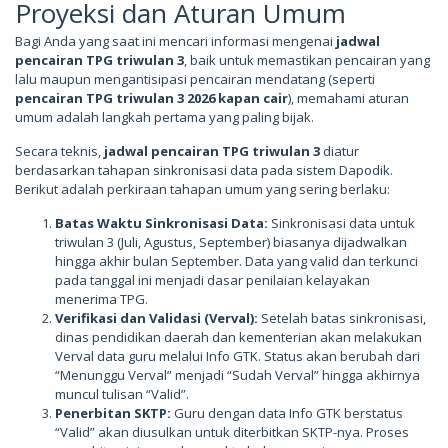
Proyeksi dan Aturan Umum
Bagi Anda yang saat ini mencari informasi mengenai
jadwal
pencairan TPG triwulan 3
, baik untuk memastikan pencairan yang
lalu maupun mengantisipasi pencairan mendatang (seperti
pencairan TPG triwulan 3 2026 kapan cair
), memahami aturan
umum adalah langkah pertama yang paling bijak.
Secara teknis,
jadwal pencairan TPG triwulan 3
diatur
berdasarkan tahapan sinkronisasi data pada sistem Dapodik.
Berikut adalah perkiraan tahapan umum yang sering berlaku:
Batas Waktu Sinkronisasi Data:
Sinkronisasi data untuk
triwulan 3 (Juli, Agustus, September) biasanya dijadwalkan
hingga akhir bulan September. Data yang valid dan terkunci
pada tanggal ini menjadi dasar penilaian kelayakan
menerima TPG.
Verifikasi dan Validasi (Verval):
Setelah batas sinkronisasi,
dinas pendidikan daerah dan kementerian akan melakukan
Verval data guru melalui Info GTK. Status akan berubah dari
“Menunggu Verval” menjadi “Sudah Verval” hingga akhirnya
muncul tulisan “Valid”.
Penerbitan SKTP:
Guru dengan data Info GTK berstatus
“Valid” akan diusulkan untuk diterbitkan SKTP-nya. Proses