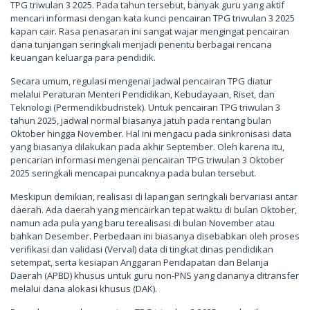
TPG triwulan 3 2025. Pada tahun tersebut, banyak guru yang aktif
mencari informasi dengan kata kunci pencairan TPG triwulan 3 2025
kapan cair. Rasa penasaran ini sangat wajar mengingat pencairan
dana tunjangan seringkali menjadi penentu berbagai rencana
keuangan keluarga para pendidik.
Secara umum, regulasi mengenai jadwal pencairan TPG diatur
melalui Peraturan Menteri Pendidikan, Kebudayaan, Riset, dan
Teknologi (Permendikbudristek). Untuk pencairan TPG triwulan 3
tahun 2025, jadwal normal biasanya jatuh pada rentang bulan
Oktober hingga November. Hal ini mengacu pada sinkronisasi data
yang biasanya dilakukan pada akhir September. Oleh karena itu,
pencarian informasi mengenai pencairan TPG triwulan 3 Oktober
2025 seringkali mencapai puncaknya pada bulan tersebut.
Meskipun demikian, realisasi di lapangan seringkali bervariasi antar
daerah. Ada daerah yang mencairkan tepat waktu di bulan Oktober,
namun ada pula yang baru terealisasi di bulan November atau
bahkan Desember. Perbedaan ini biasanya disebabkan oleh proses
verifikasi dan validasi (Verval) data di tingkat dinas pendidikan
setempat, serta kesiapan Anggaran Pendapatan dan Belanja
Daerah (APBD) khusus untuk guru non-PNS yang dananya ditransfer
melalui dana alokasi khusus (DAK).