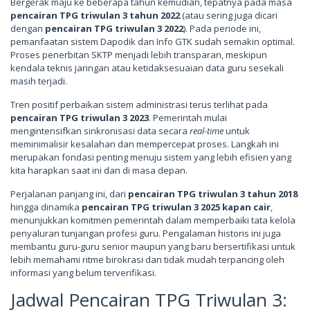
Bergerak maju ke beberapa tahun kemudian, tepatnya pada masa
pencairan TPG triwulan 3 tahun 2022
(atau sering juga dicari
dengan
pencairan TPG triwulan 3 2022
). Pada periode ini,
pemanfaatan sistem Dapodik dan Info GTK sudah semakin optimal.
Proses penerbitan SKTP menjadi lebih transparan, meskipun
kendala teknis jaringan atau ketidaksesuaian data guru sesekali
masih terjadi.
Tren positif perbaikan sistem administrasi terus terlihat pada
pencairan TPG triwulan 3 2023
. Pemerintah mulai
mengintensifkan sinkronisasi data secara
real-time
untuk
meminimalisir kesalahan dan mempercepat proses. Langkah ini
merupakan fondasi penting menuju sistem yang lebih efisien yang
kita harapkan saat ini dan di masa depan.
Perjalanan panjang ini, dari
pencairan TPG triwulan 3 tahun 2018
hingga dinamika
pencairan TPG triwulan 3 2025 kapan cair
,
menunjukkan komitmen pemerintah dalam memperbaiki tata kelola
penyaluran tunjangan profesi guru. Pengalaman historis ini juga
membantu guru-guru senior maupun yang baru bersertifikasi untuk
lebih memahami ritme birokrasi dan tidak mudah terpancing oleh
informasi yang belum terverifikasi.
Jadwal Pencairan TPG Triwulan 3: