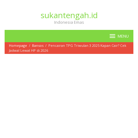
Loncat
ke
sukantengah.id
konten
Indonesia Emas
MENU
Homepage
/
Bansos
/
Pencairan TPG Triwulan 3 2025 Kapan Cair? Cek
Jadwal Lewat HP di 2026