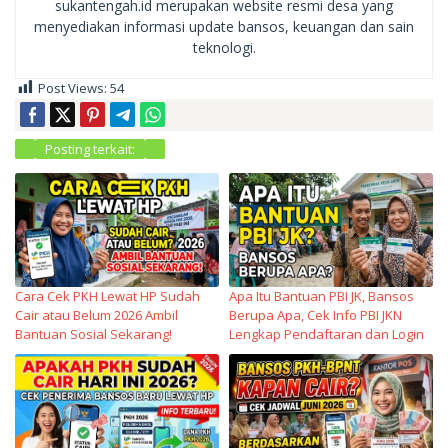
sukantengah.id merupakan website resmi desa yang
menyediakan informasi update bansos, keuangan dan sain
teknologi.
Post Views:
54
Posting terkait:
Cara Cek PKH Lewat HP Sudah
Apa Itu Bantuan PBI JK, Bansos
Cair atau Belum 2026 Ambil
Berupa Apa, Cek Info PBI JKN
Bantuan Sosial Sekarang!
Lengkap Pendaftaran dan Login