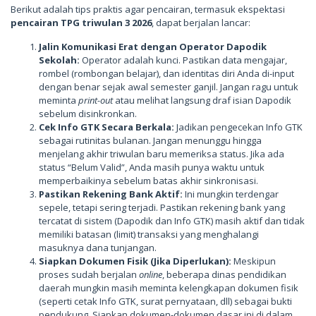
Berikut adalah tips praktis agar pencairan, termasuk ekspektasi
pencairan TPG triwulan 3 2026
, dapat berjalan lancar:
Jalin Komunikasi Erat dengan Operator Dapodik
Sekolah:
Operator adalah kunci. Pastikan data mengajar,
rombel (rombongan belajar), dan identitas diri Anda di-input
dengan benar sejak awal semester ganjil. Jangan ragu untuk
meminta
print-out
atau melihat langsung draf isian Dapodik
sebelum disinkronkan.
Cek Info GTK Secara Berkala:
Jadikan pengecekan Info GTK
sebagai rutinitas bulanan. Jangan menunggu hingga
menjelang akhir triwulan baru memeriksa status. Jika ada
status “Belum Valid”, Anda masih punya waktu untuk
memperbaikinya sebelum batas akhir sinkronisasi.
Pastikan Rekening Bank Aktif:
Ini mungkin terdengar
sepele, tetapi sering terjadi. Pastikan rekening bank yang
tercatat di sistem (Dapodik dan Info GTK) masih aktif dan tidak
memiliki batasan (limit) transaksi yang menghalangi
masuknya dana tunjangan.
Siapkan Dokumen Fisik (Jika Diperlukan):
Meskipun
proses sudah berjalan
online
, beberapa dinas pendidikan
daerah mungkin masih meminta kelengkapan dokumen fisik
(seperti cetak Info GTK, surat pernyataan, dll) sebagai bukti
pendukung. Siapkan dokumen-dokumen dasar ini di dalam