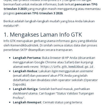
bermanfaat untuk melacak informasi, baik terkait
pencairan TPG
triwulan 3 2025
yang mungkin masih menggantung atau memantau
progres
pencairan TPG triwulan 3 2026
.
Berikut adalah langkah-langkah mudah yang bisa Anda lakukan
melalui HP:
1. Mengakses Laman Info GTK
Info GTK merupakan gerbang utama informasi guru yang dikelola
oleh Kemendikbudristek. Di sinilah semua status data dan proses
penerbitan SKTP ditampilkan secara transparan.
Langkah Pertama:
Buka
browser
di HP Anda (disarankan
menggunakan Google Chrome atau Safari) dan kunjungi
alamat web resmi:
.
https://info.gtk.kemdikbud.go.id
Langkah Kedua:
Lakukan
login
menggunakan
username
(email aktif) dan
password
akun PTK Anda yang telah
didaftarkan dan divalidasi oleh operator sekolah (Operator
Dapodik).
Langkah Ketiga:
Setelah berhasil masuk, perhatikan
dashboard
utama. Cari bagian “Status Validasi Tunjangan
Profesi”.
Langkah Keempat:
Cermati status yang tertera: