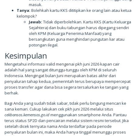
masuk.
Tanya:
Bolehkah kartu KKS dititipkan ke orang lain atau ketua
kelompok?
Jawab:
Tidak diperbolehkan. Kartu KKS (Kartu Keluarga
Sejahtera) dan buku tabungan harus dipegang sendiri
oleh KPM (Keluarga Penerima Manfaat) yang
bersangkutan guna menghindari pungutan liar atau
potongan ilegal.
Kesimpulan
Mengetahui informasi valid mengenai pkh juni 2026 kapan cair
adalah hal yang sangat ditunggu-tunggu oleh KPM di seluruh
Indonesia. Mengingat bulan Juni merupakan batas akhir dari
penyaluran tahap kedua, pemerintah terus berupaya mempercepat
proses transfer agar dana bisa segera tersalurkan ke tangan yang
berhak.
Bagi Anda yang sudah tidak sabar, tidak perlu bingung mencari ke
sana kemari. Cukup lakukan cek pkh juni 2026 melalui situs
cekbansos.kemensos.go.id
menggunakan smartphone Anda. Pantau
terus status SP2D dan pencairan melalui sistem resmi tersebut. Jika
setelah dicek ternyata nama Anda terdaftar pada periode
penyaluran bulan ini, maka Anda hanya tinggal menunggu proses