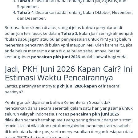
Tahap 3:
Disalurkan pada rentang bulan Juli, Agustus, dan
September.
Tahap 4:
Disalurkan pada rentang bulan Oktober, November,
dan Desember.
Berdasarkan skema di atas, sangat jelas bahwa penyaluran di
bulan Juni termasuk ke dalam
Tahap 2
. Bulan Juni seringkali menjadi
“bulan sapu jagat” atau bulan penyelesaian untuk KPM yang belum
menerima pencairan di bulan April maupun Mei. Oleh karena itu, jika
Anda belum menerima dana di dua bulan sebelumnya, besar
kemungkinan
pencairan pkh juni 2026
adalah jadwal bagi Anda.
Jadi, PKH Juni 2026 Kapan Cair? Ini
Estimasi Waktu Pencairannya
Lantas, pertanyaan intinya:
pkh juni 2026 kapan cair
secara
pastinya?
Penting untuk dipahami bahwa Kementerian Sosial tidak
mencairkan dana secara serentak dalam satu hari yang sama untuk
seluruh wilayah Indonesia. Proses
pencairan pkh juni 2026
dilakukan secara bertahap atau yang sering disebut dengan sistem
termin. Hal ini dilakukan untuk menghindari penumpukan nasabah
di bank atau kantor pos, serta menyesuaikan dengan kesiapan data
bayar (SP2D) dari pusat ke daerah.