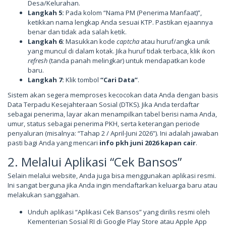
Desa/Kelurahan.
Langkah 5:
Pada kolom “Nama PM (Penerima Manfaat)”,
ketikkan nama lengkap Anda sesuai KTP. Pastikan ejaannya
benar dan tidak ada salah ketik.
Langkah 6:
Masukkan kode
captcha
atau huruf/angka unik
yang muncul di dalam kotak. Jika huruf tidak terbaca, klik ikon
refresh
(tanda panah melingkar) untuk mendapatkan kode
baru.
Langkah 7:
Klik tombol
“Cari Data”
.
Sistem akan segera memproses kecocokan data Anda dengan basis
Data Terpadu Kesejahteraan Sosial (DTKS). Jika Anda terdaftar
sebagai penerima, layar akan menampilkan tabel berisi nama Anda,
umur, status sebagai penerima PKH, serta keterangan periode
penyaluran (misalnya: “Tahap 2 / April-Juni 2026”). Ini adalah jawaban
pasti bagi Anda yang mencari
info pkh juni 2026 kapan cair
.
2. Melalui Aplikasi “Cek Bansos”
Selain melalui website, Anda juga bisa menggunakan aplikasi resmi.
Ini sangat berguna jika Anda ingin mendaftarkan keluarga baru atau
melakukan sanggahan.
Unduh aplikasi “Aplikasi Cek Bansos” yang dirilis resmi oleh
Kementerian Sosial RI di Google Play Store atau Apple App