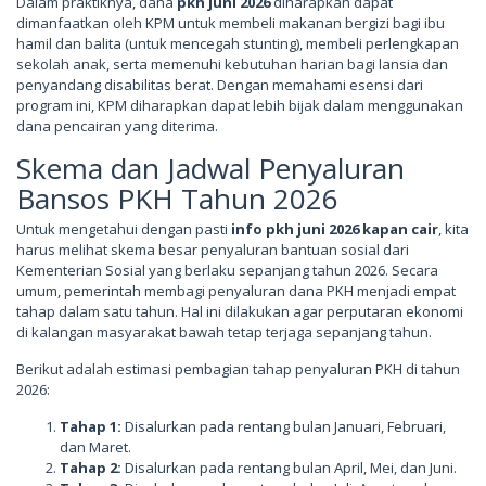
Dalam praktiknya, dana
pkh juni 2026
diharapkan dapat
dimanfaatkan oleh KPM untuk membeli makanan bergizi bagi ibu
hamil dan balita (untuk mencegah stunting), membeli perlengkapan
sekolah anak, serta memenuhi kebutuhan harian bagi lansia dan
penyandang disabilitas berat. Dengan memahami esensi dari
program ini, KPM diharapkan dapat lebih bijak dalam menggunakan
dana pencairan yang diterima.
Skema dan Jadwal Penyaluran
Bansos PKH Tahun 2026
Untuk mengetahui dengan pasti
info pkh juni 2026 kapan cair
, kita
harus melihat skema besar penyaluran bantuan sosial dari
Kementerian Sosial yang berlaku sepanjang tahun 2026. Secara
umum, pemerintah membagi penyaluran dana PKH menjadi empat
tahap dalam satu tahun. Hal ini dilakukan agar perputaran ekonomi
di kalangan masyarakat bawah tetap terjaga sepanjang tahun.
Berikut adalah estimasi pembagian tahap penyaluran PKH di tahun
2026:
Tahap 1:
Disalurkan pada rentang bulan Januari, Februari,
dan Maret.
Tahap 2:
Disalurkan pada rentang bulan April, Mei, dan Juni.