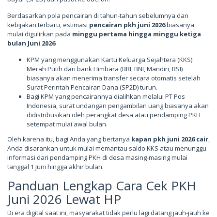
Berdasarkan pola pencairan di tahun-tahun sebelumnya dan
kebijakan terbaru, estimasi
pencairan pkh juni 2026
biasanya
mulai digulirkan pada
minggu pertama hingga minggu ketiga
bulan Juni 2026
.
KPM yang menggunakan Kartu Keluarga Sejahtera (KKS)
Merah Putih dari bank Himbara (BRI, BNI, Mandiri, BSI)
biasanya akan menerima transfer secara otomatis setelah
Surat Perintah Pencairan Dana (SP2D) turun.
Bagi KPM yang pencairannya dialihkan melalui PT Pos
Indonesia, surat undangan pengambilan uang biasanya akan
didistribusikan oleh perangkat desa atau pendamping PKH
setempat mulai awal bulan.
Oleh karena itu, bagi Anda yang bertanya
kapan pkh juni 2026 cair
,
Anda disarankan untuk mulai memantau saldo KKS atau menunggu
informasi dari pendamping PKH di desa masing-masing mulai
tanggal 1 Juni hingga akhir bulan.
Panduan Lengkap Cara Cek PKH
Juni 2026 Lewat HP
Di era digital saat ini, masyarakat tidak perlu lagi datang jauh-jauh ke