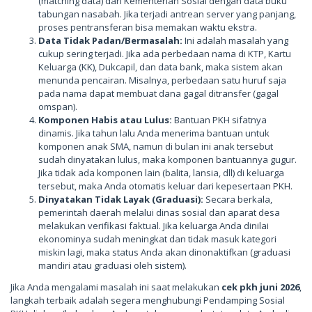
(matching data) dari Kementerian Sosial dengan data buku
tabungan nasabah. Jika terjadi antrean server yang panjang,
proses pentransferan bisa memakan waktu ekstra.
Data Tidak Padan/Bermasalah:
Ini adalah masalah yang
cukup sering terjadi. Jika ada perbedaan nama di KTP, Kartu
Keluarga (KK), Dukcapil, dan data bank, maka sistem akan
menunda pencairan. Misalnya, perbedaan satu huruf saja
pada nama dapat membuat dana gagal ditransfer (gagal
omspan).
Komponen Habis atau Lulus:
Bantuan PKH sifatnya
dinamis. Jika tahun lalu Anda menerima bantuan untuk
komponen anak SMA, namun di bulan ini anak tersebut
sudah dinyatakan lulus, maka komponen bantuannya gugur.
Jika tidak ada komponen lain (balita, lansia, dll) di keluarga
tersebut, maka Anda otomatis keluar dari kepesertaan PKH.
Dinyatakan Tidak Layak (Graduasi):
Secara berkala,
pemerintah daerah melalui dinas sosial dan aparat desa
melakukan verifikasi faktual. Jika keluarga Anda dinilai
ekonominya sudah meningkat dan tidak masuk kategori
miskin lagi, maka status Anda akan dinonaktifkan (graduasi
mandiri atau graduasi oleh sistem).
Jika Anda mengalami masalah ini saat melakukan
cek pkh juni 2026
,
langkah terbaik adalah segera menghubungi Pendamping Sosial