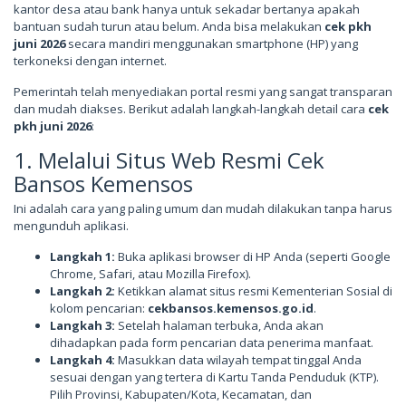
kantor desa atau bank hanya untuk sekadar bertanya apakah
bantuan sudah turun atau belum. Anda bisa melakukan
cek pkh
juni 2026
secara mandiri menggunakan smartphone (HP) yang
terkoneksi dengan internet.
Pemerintah telah menyediakan portal resmi yang sangat transparan
dan mudah diakses. Berikut adalah langkah-langkah detail cara
cek
pkh juni 2026
:
1. Melalui Situs Web Resmi Cek
Bansos Kemensos
Ini adalah cara yang paling umum dan mudah dilakukan tanpa harus
mengunduh aplikasi.
Langkah 1:
Buka aplikasi browser di HP Anda (seperti Google
Chrome, Safari, atau Mozilla Firefox).
Langkah 2:
Ketikkan alamat situs resmi Kementerian Sosial di
kolom pencarian:
cekbansos.kemensos.go.id
.
Langkah 3:
Setelah halaman terbuka, Anda akan
dihadapkan pada form pencarian data penerima manfaat.
Langkah 4:
Masukkan data wilayah tempat tinggal Anda
sesuai dengan yang tertera di Kartu Tanda Penduduk (KTP).
Pilih Provinsi, Kabupaten/Kota, Kecamatan, dan