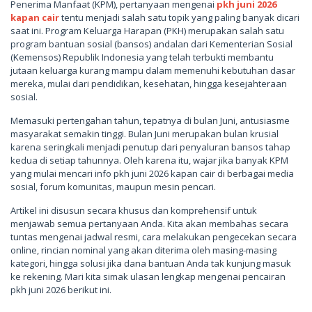
Penerima Manfaat (KPM), pertanyaan mengenai
pkh juni 2026
kapan cair
tentu menjadi salah satu topik yang paling banyak dicari
saat ini. Program Keluarga Harapan (PKH) merupakan salah satu
program bantuan sosial (bansos) andalan dari Kementerian Sosial
(Kemensos) Republik Indonesia yang telah terbukti membantu
jutaan keluarga kurang mampu dalam memenuhi kebutuhan dasar
mereka, mulai dari pendidikan, kesehatan, hingga kesejahteraan
sosial.
Memasuki pertengahan tahun, tepatnya di bulan Juni, antusiasme
masyarakat semakin tinggi. Bulan Juni merupakan bulan krusial
karena seringkali menjadi penutup dari penyaluran bansos tahap
kedua di setiap tahunnya. Oleh karena itu, wajar jika banyak KPM
yang mulai mencari info pkh juni 2026 kapan cair di berbagai media
sosial, forum komunitas, maupun mesin pencari.
Artikel ini disusun secara khusus dan komprehensif untuk
menjawab semua pertanyaan Anda. Kita akan membahas secara
tuntas mengenai jadwal resmi, cara melakukan pengecekan secara
online, rincian nominal yang akan diterima oleh masing-masing
kategori, hingga solusi jika dana bantuan Anda tak kunjung masuk
ke rekening. Mari kita simak ulasan lengkap mengenai pencairan
pkh juni 2026 berikut ini.