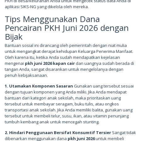
PKH di desa/kelurahan Anda untuk mengecek status data Anda di
aplikasi SIKS-NG yang dikelola oleh mereka.
Tips Menggunakan Dana
Pencairan PKH Juni 2026 dengan
Bijak
Bantuan sosial ini dirancang oleh pemerintah dengan niat mulia
untuk mengangkat derajat kehidupan Keluarga Penerima Manfaat.
Oleh karena itu, ketika Anda sudah mendapatkan kejelasan
mengenai
pkh juni 2026 kapan cair
dan uangnya sudah berada di
tangan Anda, sangat disarankan untuk mengelolanya dengan
penuh kebijaksanaan.
1. Utamakan Komponen Sasaran
Gunakan uang tersebut sesuai
dengan tujuan komponen yang Anda miliki. Jika Anda mendapat
bantuan dari kategori anak sekolah, maka prioritaskan uang
tersebut untuk membayar seragam, buku tulis, atau ongkos
transportasi anak sekolah. Jika Anda memiliki balita, gunakan uang
tersebut untuk membeli telur, susu, ikan, atau vitamin penunjang
tumbuh kembang anak untuk mencegah stunting.
2. Hindari Penggunaan Bersifat Konsumtif Tersier
Sangat tidak
dibenarkan menggunakan dana
pkh juni 2026
untuk membeli