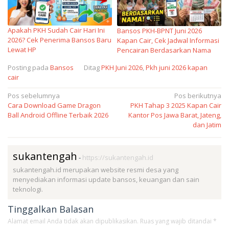
Apakah PKH Sudah Cair Hari Ini
Bansos PKH-BPNT Juni 2026
2026? Cek Penerima Bansos Baru
Kapan Cair, Cek Jadwal Informasi
Lewat HP
Pencairan Berdasarkan Nama
Posting pada
Bansos
Ditag
PKH Juni 2026
,
Pkh juni 2026 kapan
cair
Navigasi
Pos sebelumnya
Pos berikutnya
Cara Download Game Dragon
PKH Tahap 3 2025 Kapan Cair
pos
Ball Android Offline Terbaik 2026
Kantor Pos Jawa Barat, Jateng,
dan Jatim
sukantengah
-
https://sukantengah.id
sukantengah.id merupakan website resmi desa yang
menyediakan informasi update bansos, keuangan dan sain
teknologi.
Tinggalkan Balasan
Alamat email Anda tidak akan dipublikasikan.
Ruas yang wajib ditandai
*