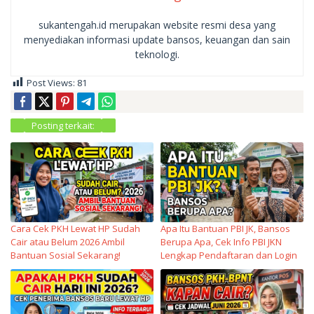
sukantengah.id merupakan website resmi desa yang
menyediakan informasi update bansos, keuangan dan sain
teknologi.
Post Views:
81
Posting terkait:
Cara Cek PKH Lewat HP Sudah
Apa Itu Bantuan PBI JK, Bansos
Cair atau Belum 2026 Ambil
Berupa Apa, Cek Info PBI JKN
Bantuan Sosial Sekarang!
Lengkap Pendaftaran dan Login