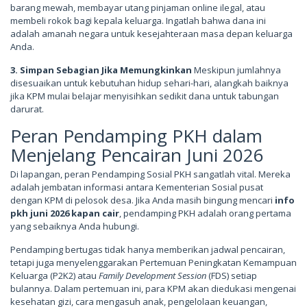
barang mewah, membayar utang pinjaman online ilegal, atau
membeli rokok bagi kepala keluarga. Ingatlah bahwa dana ini
adalah amanah negara untuk kesejahteraan masa depan keluarga
Anda.
3. Simpan Sebagian Jika Memungkinkan
Meskipun jumlahnya
disesuaikan untuk kebutuhan hidup sehari-hari, alangkah baiknya
jika KPM mulai belajar menyisihkan sedikit dana untuk tabungan
darurat.
Peran Pendamping PKH dalam
Menjelang Pencairan Juni 2026
Di lapangan, peran Pendamping Sosial PKH sangatlah vital. Mereka
adalah jembatan informasi antara Kementerian Sosial pusat
dengan KPM di pelosok desa. Jika Anda masih bingung mencari
info
pkh juni 2026 kapan cair
, pendamping PKH adalah orang pertama
yang sebaiknya Anda hubungi.
Pendamping bertugas tidak hanya memberikan jadwal pencairan,
tetapi juga menyelenggarakan Pertemuan Peningkatan Kemampuan
Keluarga (P2K2) atau
Family Development Session
(FDS) setiap
bulannya. Dalam pertemuan ini, para KPM akan diedukasi mengenai
kesehatan gizi, cara mengasuh anak, pengelolaan keuangan,