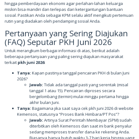
hingga pemberdayaan ekonomi agar perlahan-lahan keluarga
miskin bisa mandiri dan terlepas dari ketergantungan bantuan
sosial. Pastikan Anda sebagai KPM selalu aktif mengikuti pertemuan
rutin yang diadakan oleh pendamping sosial Anda.
Pertanyaan yang Sering Diajukan
(FAQ) Seputar PKH Juni 2026
Untuk merangkum berbagai informasi di atas, berikut adalah
beberapa pertanyaan yang paling sering diajukan masyarakat
terkait
pkh juni 2026
:
Tanya:
Kapan pastinya tanggal pencairan PKH di bulan Juni
2026?
Jawab:
Tidak ada tanggal pasti yang serentak (misal
tanggal 1 atau 15). Pencairan diproses secara
bergelombang (termin) mulai minggu pertama hingga
akhir bulan Juni.
Tanya:
Bagaimana jika saat saya cek pkh juni 2026 di website
Kemensos, statusnya “Proses Bank Himbara/PT Pos”?
Jawab:
Artinya Surat Perintah Membayar (SPM) sudah
diterbitkan oleh Kemensos dan saat ini bank penyalur
sedang memproses transfer dana ke rekening Anda.
Biasanya hanya butuh waktu 3-7 hari kerja hingga uang