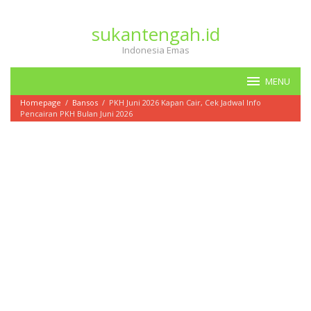
Loncat
ke
sukantengah.id
konten
Indonesia Emas
MENU
Homepage
/
Bansos
/
PKH Juni 2026 Kapan Cair, Cek Jadwal Info
Pencairan PKH Bulan Juni 2026