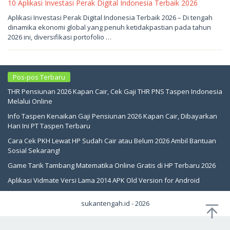
10 Aplikasi Investasi Perak Digital Indonesia Terbaik 2026
Mei
Aplikasi Investasi Perak Digital Indonesia Terbaik 2026 – Di tengah
16,
dinamika ekonomi global yang penuh ketidakpastian pada tahun
2026
oleh
2026 ini, diversifikasi portofolio …
sukantengah
Pos-pos Terbaru
THR Pensiunan 2026 Kapan Cair, Cek Gaji THR PNS Taspen Indonesia
Melalui Online
Info Taspen Kenaikan Gaji Pensiunan 2026 Kapan Cair, Dibayarkan
Hari Ini PT Taspen Terbaru
Cara Cek PKH Lewat HP Sudah Cair atau Belum 2026 Ambil Bantuan
Sosial Sekarang!
Game Tarik Tambang Matematika Online Gratis di HP Terbaru 2026
Aplikasi Vidmate Versi Lama 2014 APK Old Version for Android
sukantengah.id - 2026