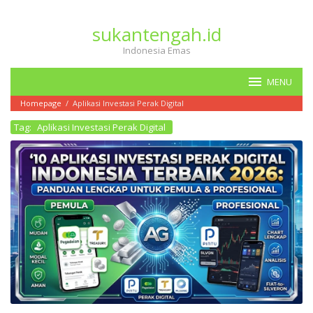
Loncat
ke
sukantengah.id
konten
Indonesia Emas
MENU
Homepage
/
Aplikasi Investasi Perak Digital
Tag:
Aplikasi Investasi Perak Digital