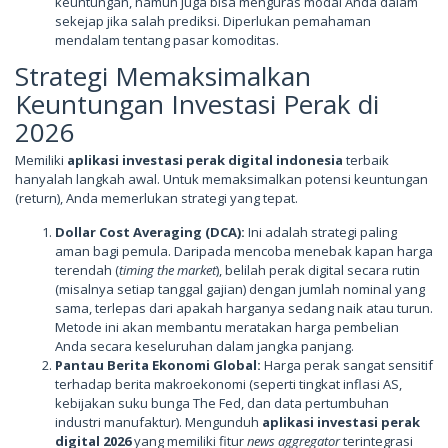
keuntungan, namun juga bisa menguras modal Anda dalam
sekejap jika salah prediksi. Diperlukan pemahaman
mendalam tentang pasar komoditas.
Strategi Memaksimalkan
Keuntungan Investasi Perak di
2026
Memiliki
aplikasi investasi perak digital indonesia
terbaik
hanyalah langkah awal. Untuk memaksimalkan potensi keuntungan
(return), Anda memerlukan strategi yang tepat.
Dollar Cost Averaging (DCA):
Ini adalah strategi paling
aman bagi pemula. Daripada mencoba menebak kapan harga
terendah (
timing the market
), belilah perak digital secara rutin
(misalnya setiap tanggal gajian) dengan jumlah nominal yang
sama, terlepas dari apakah harganya sedang naik atau turun.
Metode ini akan membantu meratakan harga pembelian
Anda secara keseluruhan dalam jangka panjang.
Pantau Berita Ekonomi Global:
Harga perak sangat sensitif
terhadap berita makroekonomi (seperti tingkat inflasi AS,
kebijakan suku bunga The Fed, dan data pertumbuhan
industri manufaktur). Mengunduh
aplikasi investasi perak
digital 2026
yang memiliki fitur
news aggregator
terintegrasi