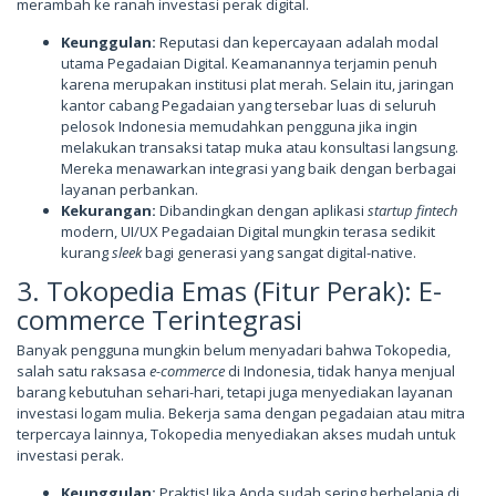
merambah ke ranah investasi perak digital.
Keunggulan:
Reputasi dan kepercayaan adalah modal
utama Pegadaian Digital. Keamanannya terjamin penuh
karena merupakan institusi plat merah. Selain itu, jaringan
kantor cabang Pegadaian yang tersebar luas di seluruh
pelosok Indonesia memudahkan pengguna jika ingin
melakukan transaksi tatap muka atau konsultasi langsung.
Mereka menawarkan integrasi yang baik dengan berbagai
layanan perbankan.
Kekurangan:
Dibandingkan dengan aplikasi
startup fintech
modern, UI/UX Pegadaian Digital mungkin terasa sedikit
kurang
sleek
bagi generasi yang sangat digital-native.
3. Tokopedia Emas (Fitur Perak): E-
commerce Terintegrasi
Banyak pengguna mungkin belum menyadari bahwa Tokopedia,
salah satu raksasa
e-commerce
di Indonesia, tidak hanya menjual
barang kebutuhan sehari-hari, tetapi juga menyediakan layanan
investasi logam mulia. Bekerja sama dengan pegadaian atau mitra
terpercaya lainnya, Tokopedia menyediakan akses mudah untuk
investasi perak.
Keunggulan:
Praktis! Jika Anda sudah sering berbelanja di