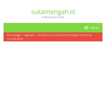
Loncat
ke
sukantengah.id
konten
Indonesia Emas
MENU
Homepage
/
Aplikasi
/
10 Aplikasi Investasi Perak Digital Indonesia
Terbaik 2026