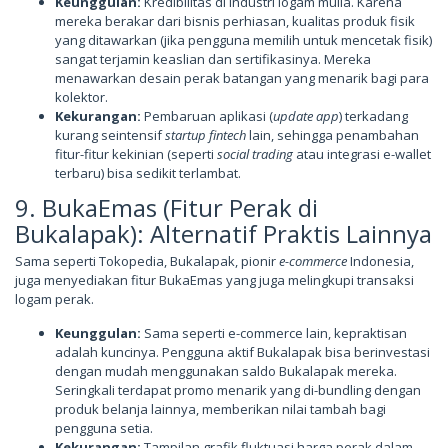
Keunggulan:
Kredibilitas di industri logam mulia. Karena
mereka berakar dari bisnis perhiasan, kualitas produk fisik
yang ditawarkan (jika pengguna memilih untuk mencetak fisik)
sangat terjamin keaslian dan sertifikasinya. Mereka
menawarkan desain perak batangan yang menarik bagi para
kolektor.
Kekurangan:
Pembaruan aplikasi (
update app
) terkadang
kurang seintensif
startup fintech
lain, sehingga penambahan
fitur-fitur kekinian (seperti
social trading
atau integrasi e-wallet
terbaru) bisa sedikit terlambat.
9. BukaEmas (Fitur Perak di
Bukalapak): Alternatif Praktis Lainnya
Sama seperti Tokopedia, Bukalapak, pionir
e-commerce
Indonesia,
juga menyediakan fitur BukaEmas yang juga melingkupi transaksi
logam perak.
Keunggulan:
Sama seperti e-commerce lain, kepraktisan
adalah kuncinya. Pengguna aktif Bukalapak bisa berinvestasi
dengan mudah menggunakan saldo Bukalapak mereka.
Seringkali terdapat promo menarik yang di-bundling dengan
produk belanja lainnya, memberikan nilai tambah bagi
pengguna setia.
Kekurangan:
Tampilan grafik fluktuasi harga perak dalam