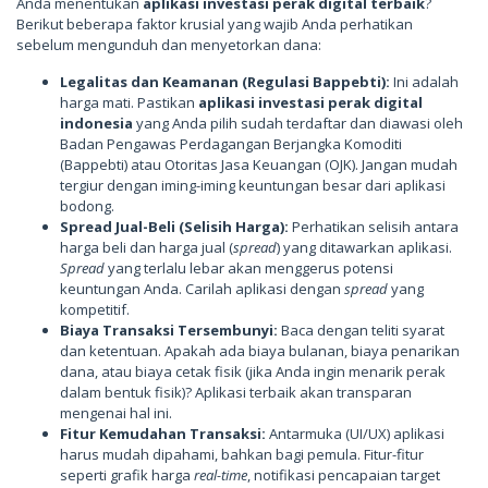
Anda menentukan
aplikasi investasi perak digital terbaik
?
Berikut beberapa faktor krusial yang wajib Anda perhatikan
sebelum mengunduh dan menyetorkan dana:
Legalitas dan Keamanan (Regulasi Bappebti):
Ini adalah
harga mati. Pastikan
aplikasi investasi perak digital
indonesia
yang Anda pilih sudah terdaftar dan diawasi oleh
Badan Pengawas Perdagangan Berjangka Komoditi
(Bappebti) atau Otoritas Jasa Keuangan (OJK). Jangan mudah
tergiur dengan iming-iming keuntungan besar dari aplikasi
bodong.
Spread Jual-Beli (Selisih Harga):
Perhatikan selisih antara
harga beli dan harga jual (
spread
) yang ditawarkan aplikasi.
Spread
yang terlalu lebar akan menggerus potensi
keuntungan Anda. Carilah aplikasi dengan
spread
yang
kompetitif.
Biaya Transaksi Tersembunyi:
Baca dengan teliti syarat
dan ketentuan. Apakah ada biaya bulanan, biaya penarikan
dana, atau biaya cetak fisik (jika Anda ingin menarik perak
dalam bentuk fisik)? Aplikasi terbaik akan transparan
mengenai hal ini.
Fitur Kemudahan Transaksi:
Antarmuka (UI/UX) aplikasi
harus mudah dipahami, bahkan bagi pemula. Fitur-fitur
seperti grafik harga
real-time
, notifikasi pencapaian target