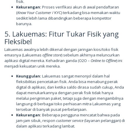
fisik.
Kekurangan:
Proses verifikasi akun di awal pendaftaran
(
Know Your Customer
/ KYC) terkadang bisa memakan waktu
sedikit lebih lama dibandingkan beberapa kompetitor
barunya.
5. Lakuemas: Fitur Tukar Fisik yang
Fleksibel
Lakuemas awalnya lebih dikenal dengan jaringan kios/toko fisik
emasnya (Lakuemas
offline store
) sebelum akhirnya meluncurkan
aplikasi digital mereka. Kehadiran ganda (O2O –
Online to Offline
) ini
menjadi kekuatan unik mereka.
Keunggulan:
Lakuemas sangat menonjol dalam hal
fleksibilitas pencetakan fisik. Anda bisa menabung perak
digital di aplikasi, dan ketika saldo dirasa sudah cukup, Anda
dapat menukarkannya dengan perak fisik tidak hanya
melalui pengiriman paket, tetapi juga dengan mengambilnya
langsung di berbagai toko perhiasan mitra Lakuemas yang
tersebar di banyak pusat perbelanjaan.
Kekurangan:
Beberapa pengguna mencatat bahwa pada
jam-jam sibuk, respon
customer service
(layanan pelanggan) di
dalam aplikasi terkadang lambat.