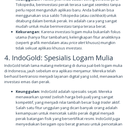
Tokopedia, berinvestasi perak terasa sangat
seamless
tanpa
perlu repot mengunduh aplikasi baru. Anda bahkan bisa
menggunakan sisa saldo Tokopedia (atau
cashback
) untuk
ditabung dalam bentuk perak. Ini adalah cara yang sangat
mudah untuk mulai berinvestasi tanpa terasa berat.
Kekurangan:
Karena investasi logam mulia bukanlah fokus
utama (hanya fitur tambahan), kelengkapan fitur analitiknya
(seperti grafik mendalam atau
price alert
khusus) mungkin
tidak sekuat aplikasi khusus investasi.
4. IndoGold: Spesialis Logam Mulia
IndoGold telah lama malang melintang di dunia jual-beli logam mulia
di Indonesia, jauh sebelum era aplikasi menjamur. Mereka telah
berhasil bertransisi menjadi layanan digital yang solid, menawarkan
investasi emas dan perak.
Keunggulan:
IndoGold adalah spesialis sejati. Mereka
menawarkan
spread
(selisih harga beli-jual) yang sangat
kompetitif, yang menjadi nilai tambah besar bagi
trader
aktif.
Salah satu fitur unggulan yang dicari banyak orang adalah
kemampuan untuk mencetak saldo perak digital menjadi
perak batangan fisik yang bersertifikat resmi. IndoGold juga
menyediakan beragam opsi berat gramasi untuk pencetakan