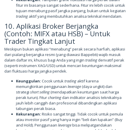
fitur ini biasanya sangat sederhana. Fitur ini lebih cocok untuk
tujuan menabung pasif jangka panjang, bukan untuk kegiatan
trading
aktif yang membutuhkan analisa teknikal mendalam.
10. Aplikasi Broker Berjangka
(Contoh: MIFX atau HSB) – Untuk
Trader Tingkat Lanjut
Meskipun bukan aplikasi “menabung” perak secara harfiah, aplikasi
dari pialang berjangka resmi (yang diawasi Bappebti) wajib masuk
dalam daftar ini, khusus bagi Anda yang ingin
trading
derivatif perak
(seperti instrumen XAG/USD) untuk mencari keuntungan maksimal
dari fluktuasi harga jangka pendek.
Keunggulan:
Cocok untuk
trading
aktif karena
memungkinkan penggunaan
leverage
(daya ungkit) dan
strategi
short selling
(mendapatkan keuntungan saat harga
perak turun). Fitur
charting
dan indikator analisis teknikalnya
jauh lebih canggih dan profesional dibandingkan aplikasi
tabungan perak biasa.
Kekurangan:
Risiko sangat tinggi. Tidak cocok untuk pemula
atau investor pasif yang hanya ingin “beli dan lupakan” (Buy
and Hold). Penggunaan
leverage
bisa melipatgandakan