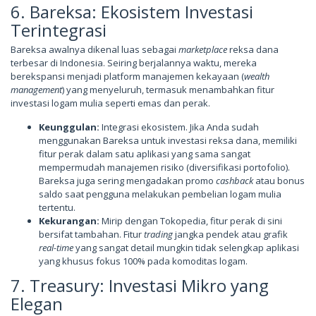
6. Bareksa: Ekosistem Investasi
Terintegrasi
Bareksa awalnya dikenal luas sebagai
marketplace
reksa dana
terbesar di Indonesia. Seiring berjalannya waktu, mereka
berekspansi menjadi platform manajemen kekayaan (
wealth
management
) yang menyeluruh, termasuk menambahkan fitur
investasi logam mulia seperti emas dan perak.
Keunggulan:
Integrasi ekosistem. Jika Anda sudah
menggunakan Bareksa untuk investasi reksa dana, memiliki
fitur perak dalam satu aplikasi yang sama sangat
mempermudah manajemen risiko (diversifikasi portofolio).
Bareksa juga sering mengadakan promo
cashback
atau bonus
saldo saat pengguna melakukan pembelian logam mulia
tertentu.
Kekurangan:
Mirip dengan Tokopedia, fitur perak di sini
bersifat tambahan. Fitur
trading
jangka pendek atau grafik
real-time
yang sangat detail mungkin tidak selengkap aplikasi
yang khusus fokus 100% pada komoditas logam.
7. Treasury: Investasi Mikro yang
Elegan