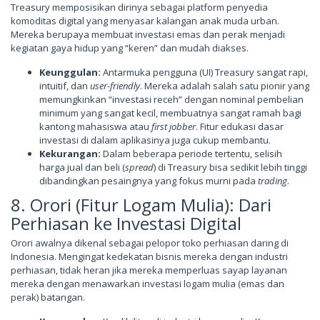
Treasury memposisikan dirinya sebagai platform penyedia
komoditas digital yang menyasar kalangan anak muda urban.
Mereka berupaya membuat investasi emas dan perak menjadi
kegiatan gaya hidup yang “keren” dan mudah diakses.
Keunggulan:
Antarmuka pengguna (UI) Treasury sangat rapi,
intuitif, dan
user-friendly
. Mereka adalah salah satu pionir yang
memungkinkan “investasi receh” dengan nominal pembelian
minimum yang sangat kecil, membuatnya sangat ramah bagi
kantong mahasiswa atau
first jobber
. Fitur edukasi dasar
investasi di dalam aplikasinya juga cukup membantu.
Kekurangan:
Dalam beberapa periode tertentu, selisih
harga jual dan beli (
spread
) di Treasury bisa sedikit lebih tinggi
dibandingkan pesaingnya yang fokus murni pada
trading
.
8. Orori (Fitur Logam Mulia): Dari
Perhiasan ke Investasi Digital
Orori awalnya dikenal sebagai pelopor toko perhiasan daring di
Indonesia. Mengingat kedekatan bisnis mereka dengan industri
perhiasan, tidak heran jika mereka memperluas sayap layanan
mereka dengan menawarkan investasi logam mulia (emas dan
perak) batangan.