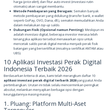
harga (
price alert
), dan fitur auto-invest (investasi rutin
otomatis) akan sangat membantu.
Metode Pembayaran yang Beragam:
Semakin banyak
metode pembayaran yang didukung (transfer bank, e-wallet
seperti GoPay, OVO, Dana, dll.), semakin memudahkan Anda
dalam melakukan
top-up
saldo.
Dukungan Fisik (Opsional namun Penting):
Meskipun ini
adalah investasi digital, beberapa investor merasa lebih
tenang jika aplikasi tersebut menawarkan opsi untuk
mencetak saldo perak digital mereka menjadi perak fisik
batangan yang bersertifikat (misalnya sertifikat ANTAM atau
UBS).
10 Aplikasi Investasi Perak Digital
Indonesia Terbaik 2026
Berdasarkan kriteria di atas, kami telah merangkum daftar 10
aplikasi investasi perak digital terbarik 2026
yang patut Anda
pertimbangkan. Urutan ini tidak selalu mencerminkan peringkat
absolut, melainkan menyajikan berbagai opsi dengan
keunggulannya masing-masing.
1. Pluang: Platform Multi-Aset
Terpopuler