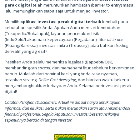
perak digital
telah meruntuhkan hambatan (barrier to entry) masa
lalu, memungkinkan siapa saja untuk menjadi investor.
Memilih
aplikasi investasi perak digital terbaik
kembali pada
kebutuhan spesifik Anda. Apakah Anda mencari kemudahan
(Tokopedia/Bukalapak), layanan pencetakan fisik
(IndoGold/Lakuemas), kepercayaan (Pegadaian), fitur
all-in-one
(Pluang/Bareksa), investasi mikro (Treasury), atau bahkan
trading
derivatif yang agresif?
Pastikan Anda selalu memeriksa legalitas (Bappebti/OJK),
membandingkan
spread
, dan memahami fitur sebelum berkomitmen
penuh. Mulailah dari nominal kecil yang Anda rasa nyaman,
terapkan strategi
Dollar Cost Averaging
, dan biarkan waktu bekerja
mengembangbiakkan kekayaan Anda. Selamat berinvestasi perak
digital!
Catatan Penafian (Disclaimer): Artikel ini dibuat hanya untuk tujuan
informasi dan edukasi, serta bukan merupakan saran atau rekomendasi
finansial profesional. Segala keputusan investasi beserta risikonya
sepenuhnya berada di tangan investor.