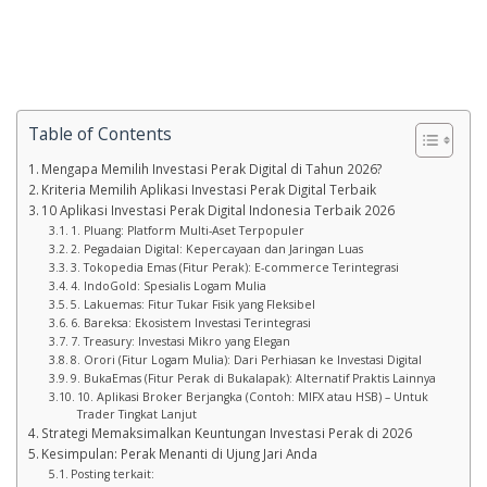
Table of Contents
Mengapa Memilih Investasi Perak Digital di Tahun 2026?
Kriteria Memilih Aplikasi Investasi Perak Digital Terbaik
10 Aplikasi Investasi Perak Digital Indonesia Terbaik 2026
1. Pluang: Platform Multi-Aset Terpopuler
2. Pegadaian Digital: Kepercayaan dan Jaringan Luas
3. Tokopedia Emas (Fitur Perak): E-commerce Terintegrasi
4. IndoGold: Spesialis Logam Mulia
5. Lakuemas: Fitur Tukar Fisik yang Fleksibel
6. Bareksa: Ekosistem Investasi Terintegrasi
7. Treasury: Investasi Mikro yang Elegan
8. Orori (Fitur Logam Mulia): Dari Perhiasan ke Investasi Digital
9. BukaEmas (Fitur Perak di Bukalapak): Alternatif Praktis Lainnya
10. Aplikasi Broker Berjangka (Contoh: MIFX atau HSB) – Untuk
Trader Tingkat Lanjut
Strategi Memaksimalkan Keuntungan Investasi Perak di 2026
Kesimpulan: Perak Menanti di Ujung Jari Anda
Posting terkait: