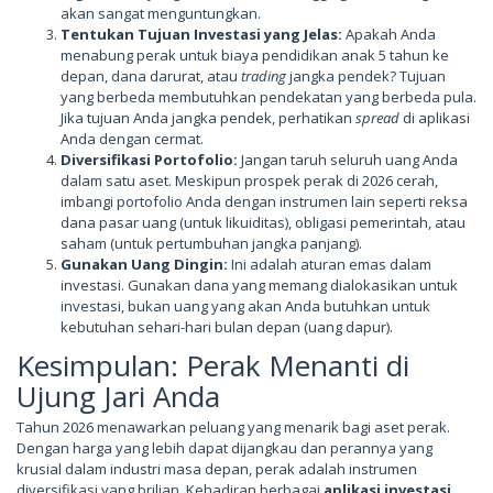
akan sangat menguntungkan.
Tentukan Tujuan Investasi yang Jelas:
Apakah Anda
menabung perak untuk biaya pendidikan anak 5 tahun ke
depan, dana darurat, atau
trading
jangka pendek? Tujuan
yang berbeda membutuhkan pendekatan yang berbeda pula.
Jika tujuan Anda jangka pendek, perhatikan
spread
di aplikasi
Anda dengan cermat.
Diversifikasi Portofolio:
Jangan taruh seluruh uang Anda
dalam satu aset. Meskipun prospek perak di 2026 cerah,
imbangi portofolio Anda dengan instrumen lain seperti reksa
dana pasar uang (untuk likuiditas), obligasi pemerintah, atau
saham (untuk pertumbuhan jangka panjang).
Gunakan Uang Dingin:
Ini adalah aturan emas dalam
investasi. Gunakan dana yang memang dialokasikan untuk
investasi, bukan uang yang akan Anda butuhkan untuk
kebutuhan sehari-hari bulan depan (uang dapur).
Kesimpulan: Perak Menanti di
Ujung Jari Anda
Tahun 2026 menawarkan peluang yang menarik bagi aset perak.
Dengan harga yang lebih dapat dijangkau dan perannya yang
krusial dalam industri masa depan, perak adalah instrumen
diversifikasi yang brilian. Kehadiran berbagai
aplikasi investasi