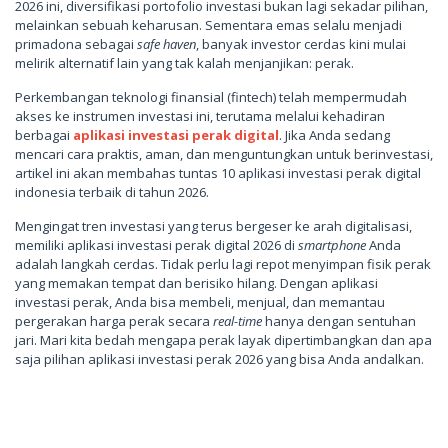
2026 ini, diversifikasi portofolio investasi bukan lagi sekadar pilihan,
melainkan sebuah keharusan. Sementara emas selalu menjadi
primadona sebagai
safe haven
, banyak investor cerdas kini mulai
melirik alternatif lain yang tak kalah menjanjikan: perak.
Perkembangan teknologi finansial (fintech) telah mempermudah
akses ke instrumen investasi ini, terutama melalui kehadiran
berbagai
aplikasi investasi perak digital
. Jika Anda sedang
mencari cara praktis, aman, dan menguntungkan untuk berinvestasi,
artikel ini akan membahas tuntas 10 aplikasi investasi perak digital
indonesia terbaik di tahun 2026.
Mengingat tren investasi yang terus bergeser ke arah digitalisasi,
memiliki aplikasi investasi perak digital 2026 di
smartphone
Anda
adalah langkah cerdas. Tidak perlu lagi repot menyimpan fisik perak
yang memakan tempat dan berisiko hilang. Dengan aplikasi
investasi perak, Anda bisa membeli, menjual, dan memantau
pergerakan harga perak secara
real-time
hanya dengan sentuhan
jari. Mari kita bedah mengapa perak layak dipertimbangkan dan apa
saja pilihan aplikasi investasi perak 2026 yang bisa Anda andalkan.