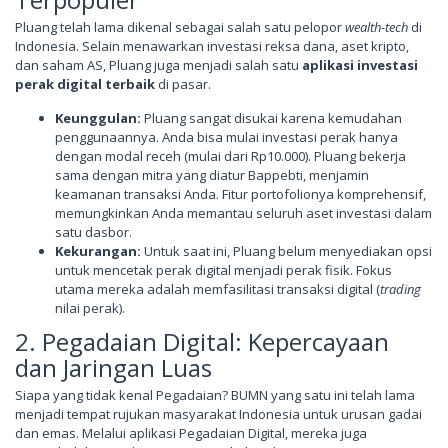
Pluang telah lama dikenal sebagai salah satu pelopor
wealth-tech
di
Indonesia. Selain menawarkan investasi reksa dana, aset kripto,
dan saham AS, Pluang juga menjadi salah satu
aplikasi investasi
perak digital terbaik
di pasar.
Keunggulan:
Pluang sangat disukai karena kemudahan
penggunaannya. Anda bisa mulai investasi perak hanya
dengan modal receh (mulai dari Rp10.000). Pluang bekerja
sama dengan mitra yang diatur Bappebti, menjamin
keamanan transaksi Anda. Fitur portofolionya komprehensif,
memungkinkan Anda memantau seluruh aset investasi dalam
satu dasbor.
Kekurangan:
Untuk saat ini, Pluang belum menyediakan opsi
untuk mencetak perak digital menjadi perak fisik. Fokus
utama mereka adalah memfasilitasi transaksi digital (
trading
nilai perak).
2. Pegadaian Digital: Kepercayaan
dan Jaringan Luas
Siapa yang tidak kenal Pegadaian? BUMN yang satu ini telah lama
menjadi tempat rujukan masyarakat Indonesia untuk urusan gadai
dan emas. Melalui aplikasi Pegadaian Digital, mereka juga