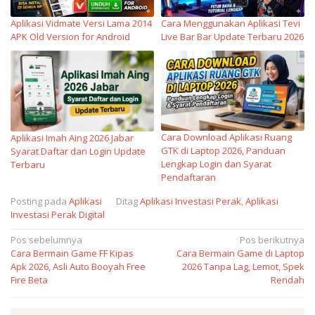
Aplikasi Vidmate Versi Lama 2014
Cara Menggunakan Aplikasi Tevi
APK Old Version for Android
Live Bar Bar Update Terbaru 2026
Cara Download Aplikasi Ruang
Aplikasi Imah Aing 2026 Jabar
GTK di Laptop 2026, Panduan
Syarat Daftar dan Login Update
Lengkap Login dan Syarat
Terbaru
Pendaftaran
Posting pada
Aplikasi
Ditag
Aplikasi Investasi Perak
,
Aplikasi
Investasi Perak Digital
Navigasi
Pos sebelumnya
Pos berikutnya
Cara Bermain Game FF Kipas
Cara Bermain Game di Laptop
pos
Apk 2026, Asli Auto Booyah Free
2026 Tanpa Lag, Lemot, Spek
Fire Beta
Rendah