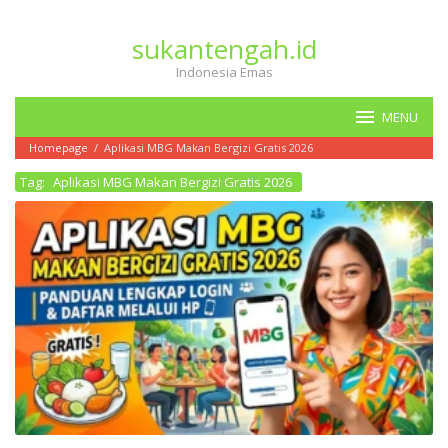
Loncat
ke
sukantengah.id
konten
Indonesia Emas
MENU
Homepage
/
Aplikasi MBG Makan Bergizi Gratis 2026
Tag:
Aplikasi MBG Makan Bergizi Gratis 2026