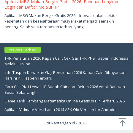
Aplikasi MBG Makan Bergizi Gratis 2026, Panduan Lengkap
Login dan Daftar Melalui HP
Mei
Aplikasi MBG Makan Bergizi Gratis 2026 – Inovasi dalam sektor
24,
kesehatan dan kesejahteraan masyarakat menjadi semakin
2026
oleh
penting. Salah satu terobosan terbaru yang …
sukantengah
Pos-pos Terbaru
THR Pensiunan 2026 Kapan Cair, Cek Gaji THR PNS Taspen Indonesia
Melalui Online
Info Taspen Kenaikan Gaji Pensiunan 2026 Kapan Cair, Dibayarkan
Hari Ini PT Taspen Terbaru
Cara Cek PKH Lewat HP Sudah Cair atau Belum 2026 Ambil Bantuan
Sosial Sekarang!
Game Tarik Tambang Matematika Online Gratis di HP Terbaru 2026
Aplikasi Vidmate Versi Lama 2014 APK Old Version for Android
sukantengah.id - 2026