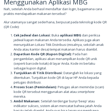
Menggunakan Aplikasi MBG
Nah, setelah Anda berhasil mendaftar dan login, bagaimana cara
praktis mendapatkan makanan tersebut?
Alur utamanya sangat sederhana, berpusat pada teknologi kode QR
(QR Code):
Cek Jadwal dan Lokasi:
Buka
aplikasi MBG
dan periksa
jadwal kapan makanan Anda tersedia. Aplikasi juga akan
menunjukkan Lokasi Titik Distribusi (misalnya, sekolah anak
Anda atau kantor desa) tempat makanan harus diambil.
Dapatkan Kode QR (Kupon Digital):
Pada hari
pengambilan, aplikasi akan menampilkan kode QR unik
(seperti barcode kotak) di layar Anda. Kode ini berlaku
sebagai kupon digital.
Tunjukkan di Titik Distribusi:
Datanglah ke lokasi yang
ditentukan. Tunjukkan kode QR di layar HP Anda kepada
petugas distribusi.
Proses Scan (Pemindaian):
Petugas akan memindai (scan)
kode QR tersebut menggunakan alat atau
smartphone
mereka.
Ambil Makanan:
Setelah terdengar bunyi ‘beep’ atau
indikator sukses, sistem akan mencatat bahwa jatah Anda
hari itu telah diambil. Anda pun bisa langsung membawa