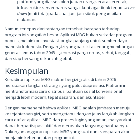
platform yang diakses oleh jutaan orang secara serentak,
infrastruktur server harus sangat kuat agar tidak terjadi
server
down
(mati total) pada saat jam-jam sibuk pengambilan
makanan.
Namun, terlepas dari tantangan tersebut, harapan terhadap
program ini sangatlah besar. Aplikasi MBG bukan sekadar program
populis, melainkan investasi jangka panjang untuk sumber daya
manusia Indonesia. Dengan gizi yang baik, kita sedang membangun
generasi emas tahun 2045—generasi yang cerdas, sehat, tangguh,
dan siap bersaing di kancah global.
Kesimpulan
Kehadiran aplikasi MBG makan bergizi gratis di tahun 2026
merupakan langkah strategis yang patut diapresiasi. Platform ini
mentransformasi cara distribusi bantuan sosial konvensional
menjadi lebih modern, tepat sasaran, dan akuntabel.
Dengan memahami bahwa aplikasi MBG adalah jembatan menuju
kesejahteraan gizi, serta mengetahui dengan jelas langkah-langkah
cara daftar aplikasi MBG dan proses login yang aman, masyarakat
dapat berpartisipasi aktif dan merasakan langsung manfaatnya.
Dukungan anggaran aplikasi MBG yang kuat dan transparan akan
menjamin keberlanjutan program ini.