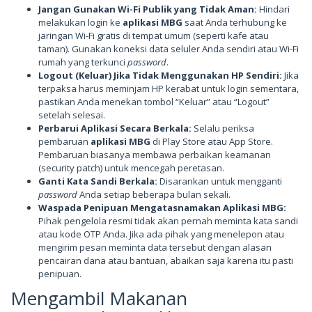
Jangan Gunakan Wi-Fi Publik yang Tidak Aman:
Hindari
melakukan login ke
aplikasi MBG
saat Anda terhubung ke
jaringan Wi-Fi gratis di tempat umum (seperti kafe atau
taman). Gunakan koneksi data seluler Anda sendiri atau Wi-Fi
rumah yang terkunci
password
.
Logout (Keluar) Jika Tidak Menggunakan HP Sendiri:
Jika
terpaksa harus meminjam HP kerabat untuk login sementara,
pastikan Anda menekan tombol “Keluar” atau “Logout”
setelah selesai.
Perbarui Aplikasi Secara Berkala:
Selalu periksa
pembaruan
aplikasi MBG
di Play Store atau App Store.
Pembaruan biasanya membawa perbaikan keamanan
(security patch) untuk mencegah peretasan.
Ganti Kata Sandi Berkala:
Disarankan untuk mengganti
password
Anda setiap beberapa bulan sekali.
Waspada Penipuan Mengatasnamakan Aplikasi MBG:
Pihak pengelola resmi tidak akan pernah meminta kata sandi
atau kode OTP Anda. Jika ada pihak yang menelepon atau
mengirim pesan meminta data tersebut dengan alasan
pencairan dana atau bantuan, abaikan saja karena itu pasti
penipuan.
Mengambil Makanan