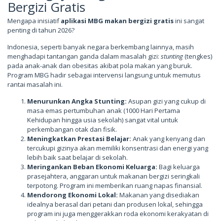
Bergizi Gratis
Mengapa inisiatif
aplikasi MBG makan bergizi gratis
ini sangat
penting di tahun 2026?
Indonesia, seperti banyak negara berkembang lainnya, masih
menghadapi tantangan ganda dalam masalah gizi:
stunting
(tengkes)
pada anak-anak dan obesitas akibat pola makan yang buruk.
Program MBG hadir sebagai intervensi langsung untuk memutus
rantai masalah ini.
Menurunkan Angka Stunting:
Asupan gizi yang cukup di
masa emas pertumbuhan anak (1000 Hari Pertama
Kehidupan hingga usia sekolah) sangat vital untuk
perkembangan otak dan fisik.
Meningkatkan Prestasi Belajar:
Anak yang kenyang dan
tercukupi gizinya akan memiliki konsentrasi dan energi yang
lebih baik saat belajar di sekolah.
Meringankan Beban Ekonomi Keluarga:
Bagi keluarga
prasejahtera, anggaran untuk makanan bergizi seringkali
terpotong. Program ini memberikan ruang napas finansial.
Mendorong Ekonomi Lokal:
Makanan yang disediakan
idealnya berasal dari petani dan produsen lokal, sehingga
program ini juga menggerakkan roda ekonomi kerakyatan di