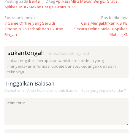
Posting pada
Berita
Ditag
Aplikasi MBG Makan Bergizi Gratis
,
Aplikasi MBG Makan Bergizi Gratis 2026
Navigasi
Pos sebelumnya
Pos berikutnya
7 Game Offline yang Seru di
Cara Mengaktifkan KIS PBI
pos
iPhone 2026 Terbaik dan Ukuran
Secara Online Melalui Aplikasi
Ringan
Mobile JKN
sukantengah
-
https://sukantengah.id
sukantengah.id merupakan website resmi desa yang
menyediakan informasi update bansos, keuangan dan sain
teknologi.
Tinggalkan Balasan
Alamat email Anda tidak akan dipublikasikan.
Ruas yang wajib ditandai
*