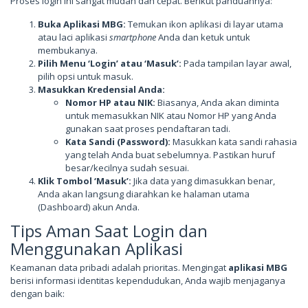
Proses login ini sangat mudah dan cepat. Berikut panduannya:
Buka Aplikasi MBG:
Temukan ikon aplikasi di layar utama
atau laci aplikasi
smartphone
Anda dan ketuk untuk
membukanya.
Pilih Menu ‘Login’ atau ‘Masuk’:
Pada tampilan layar awal,
pilih opsi untuk masuk.
Masukkan Kredensial Anda:
Nomor HP atau NIK:
Biasanya, Anda akan diminta
untuk memasukkan NIK atau Nomor HP yang Anda
gunakan saat proses pendaftaran tadi.
Kata Sandi (Password):
Masukkan kata sandi rahasia
yang telah Anda buat sebelumnya. Pastikan huruf
besar/kecilnya sudah sesuai.
Klik Tombol ‘Masuk’:
Jika data yang dimasukkan benar,
Anda akan langsung diarahkan ke halaman utama
(Dashboard) akun Anda.
Tips Aman Saat Login dan
Menggunakan Aplikasi
Keamanan data pribadi adalah prioritas. Mengingat
aplikasi MBG
berisi informasi identitas kependudukan, Anda wajib menjaganya
dengan baik: