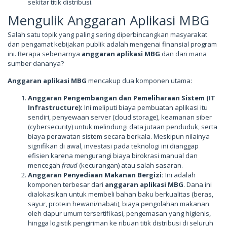
sekitar titik distribusi.
Mengulik Anggaran Aplikasi MBG
Salah satu topik yang paling sering diperbincangkan masyarakat
dan pengamat kebijakan publik adalah mengenai finansial program
ini. Berapa sebenarnya
anggaran aplikasi MBG
dan dari mana
sumber dananya?
Anggaran aplikasi MBG
mencakup dua komponen utama:
Anggaran Pengembangan dan Pemeliharaan Sistem (IT
Infrastructure):
Ini meliputi biaya pembuatan aplikasi itu
sendiri, penyewaan server (cloud storage), keamanan siber
(cybersecurity) untuk melindungi data jutaan penduduk, serta
biaya perawatan sistem secara berkala. Meskipun nilainya
signifikan di awal, investasi pada teknologi ini dianggap
efisien karena mengurangi biaya birokrasi manual dan
mencegah
fraud
(kecurangan) atau salah sasaran.
Anggaran Penyediaan Makanan Bergizi:
Ini adalah
komponen terbesar dari
anggaran aplikasi MBG
. Dana ini
dialokasikan untuk membeli bahan baku berkualitas (beras,
sayur, protein hewani/nabati), biaya pengolahan makanan
oleh dapur umum tersertifikasi, pengemasan yang higienis,
hingga logistik pengiriman ke ribuan titik distribusi di seluruh