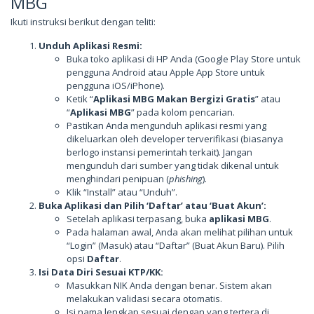
MBG
Ikuti instruksi berikut dengan teliti:
Unduh Aplikasi Resmi:
Buka toko aplikasi di HP Anda (Google Play Store untuk
pengguna Android atau Apple App Store untuk
pengguna iOS/iPhone).
Ketik “
Aplikasi MBG Makan Bergizi Gratis
” atau
“
Aplikasi MBG
” pada kolom pencarian.
Pastikan Anda mengunduh aplikasi resmi yang
dikeluarkan oleh developer terverifikasi (biasanya
berlogo instansi pemerintah terkait). Jangan
mengunduh dari sumber yang tidak dikenal untuk
menghindari penipuan (
phishing
).
Klik “Install” atau “Unduh”.
Buka Aplikasi dan Pilih ‘Daftar’ atau ‘Buat Akun’:
Setelah aplikasi terpasang, buka
aplikasi MBG
.
Pada halaman awal, Anda akan melihat pilihan untuk
“Login” (Masuk) atau “Daftar” (Buat Akun Baru). Pilih
opsi
Daftar
.
Isi Data Diri Sesuai KTP/KK:
Masukkan NIK Anda dengan benar. Sistem akan
melakukan validasi secara otomatis.
Isi nama lengkap sesuai dengan yang tertera di