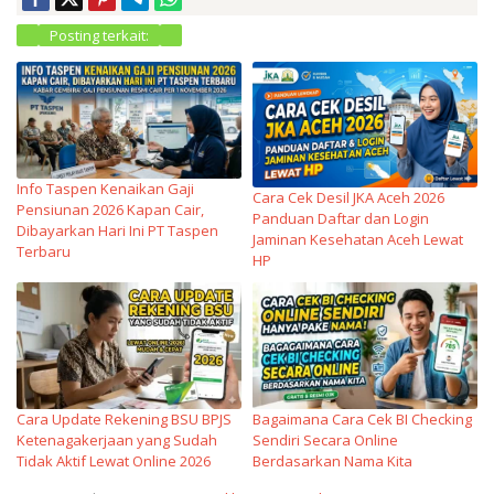
Posting terkait:
Info Taspen Kenaikan Gaji
Cara Cek Desil JKA Aceh 2026
Pensiunan 2026 Kapan Cair,
Panduan Daftar dan Login
Dibayarkan Hari Ini PT Taspen
Jaminan Kesehatan Aceh Lewat
Terbaru
HP
Cara Update Rekening BSU BPJS
Bagaimana Cara Cek BI Checking
Ketenagakerjaan yang Sudah
Sendiri Secara Online
Tidak Aktif Lewat Online 2026
Berdasarkan Nama Kita