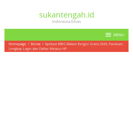
Loncat
ke
sukantengah.id
konten
Indonesia Emas
MENU
Homepage
/
Berita
/
Aplikasi MBG Makan Bergizi Gratis 2026, Panduan
Lengkap Login dan Daftar Melalui HP