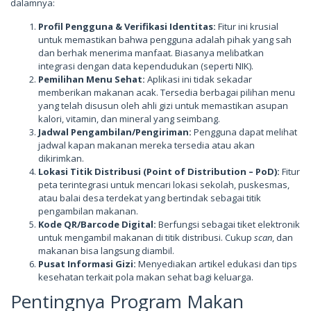
dalamnya:
Profil Pengguna & Verifikasi Identitas:
Fitur ini krusial
untuk memastikan bahwa pengguna adalah pihak yang sah
dan berhak menerima manfaat. Biasanya melibatkan
integrasi dengan data kependudukan (seperti NIK).
Pemilihan Menu Sehat:
Aplikasi ini tidak sekadar
memberikan makanan acak. Tersedia berbagai pilihan menu
yang telah disusun oleh ahli gizi untuk memastikan asupan
kalori, vitamin, dan mineral yang seimbang.
Jadwal Pengambilan/Pengiriman:
Pengguna dapat melihat
jadwal kapan makanan mereka tersedia atau akan
dikirimkan.
Lokasi Titik Distribusi (Point of Distribution – PoD):
Fitur
peta terintegrasi untuk mencari lokasi sekolah, puskesmas,
atau balai desa terdekat yang bertindak sebagai titik
pengambilan makanan.
Kode QR/Barcode Digital:
Berfungsi sebagai tiket elektronik
untuk mengambil makanan di titik distribusi. Cukup
scan
, dan
makanan bisa langsung diambil.
Pusat Informasi Gizi:
Menyediakan artikel edukasi dan tips
kesehatan terkait pola makan sehat bagi keluarga.
Pentingnya Program Makan