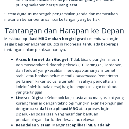
pulang makanan bergizi yang lezat.
Sistem digital ini mencegah pengambilan ganda dan memastikan
makanan benar-benar sampai ke tangan yang berhak.
Tantangan dan Harapan ke Depan
Meskipun
aplikasi MBG makan bergizi gratis
membawa angin
segar bagi penanganan isu gizi di Indonesia, tentu ada beberapa
tantangan dalam pelaksanaannya.
Akses Internet dan Gadget:
Tidak bisa dipungkiri, masih
ada masyarakat di daerah pelosok (3T: Tertinggal, Terdepan,
dan Terluar) yang kesulitan mendapatkan sinyal internet
stabil atau bahkan belum memiliki
smartphone
. Pemerintah
perlu memikirkan solusi alternatif (misalnya pendaftaran
kolektif oleh kepala desa) bagi kelompok ini agar tidak ada
yang tertinggal.
Literasi Digital:
Kelompok lanjut usia atau masyarakat yang
kurang familiar dengan teknologi mungkin akan kebingungan
dengan
cara daftar aplikasi MBG
atau proses login.
Diperlukan sosialisasi yang masif dan bantuan
pendampingan dari kader desa atau relawan.
Keandalan Sistem:
Mengingat
aplikasi MBG adalah