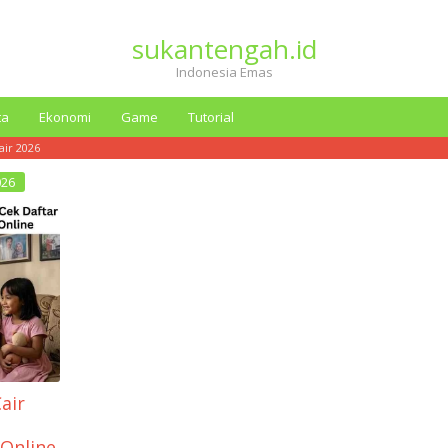
sukantengah.id
Indonesia Emas
ta
Ekonomi
Game
Tutorial
air 2026
026
air
 Online