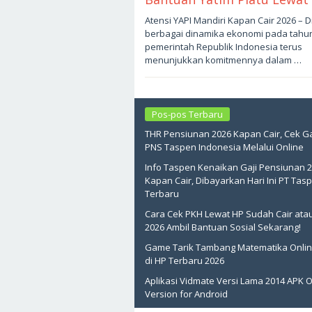
Mei
Atensi YAPI Mandiri Kapan Cair 2026 – D
13,
berbagai dinamika ekonomi pada tahun
2026
oleh
pemerintah Republik Indonesia terus
sukantengah
menunjukkan komitmennya dalam …
Pos-pos Terbaru
THR Pensiunan 2026 Kapan Cair, Cek Ga
PNS Taspen Indonesia Melalui Online
Info Taspen Kenaikan Gaji Pensiunan 
Kapan Cair, Dibayarkan Hari Ini PT Tas
Terbaru
Cara Cek PKH Lewat HP Sudah Cair ata
2026 Ambil Bantuan Sosial Sekarang!
Game Tarik Tambang Matematika Onlin
di HP Terbaru 2026
Aplikasi Vidmate Versi Lama 2014 APK O
Version for Android