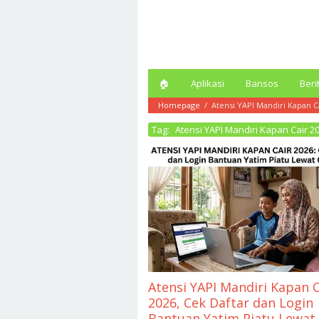
Loncat
ke
konten
🏠︎
Aplikasi
Bansos
Beri
Homepage
/
Atensi YAPI Mandiri Kapan C
Tag:
Atensi YAPI Mandiri Kapan Cair 2
Atensi YAPI Mandiri Kapan C
2026, Cek Daftar dan Login
Bantuan Yatim Piatu Lewat