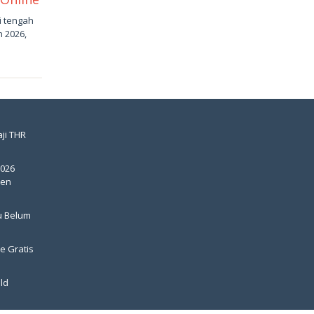
i tengah
 2026,
ji THR
2026
pen
u Belum
e Gratis
ld