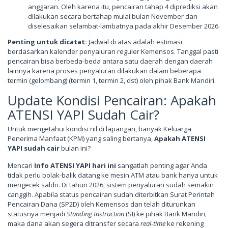
anggaran. Oleh karena itu, pencairan tahap 4 diprediksi akan
dilakukan secara bertahap mulai bulan November dan
diselesaikan selambat-lambatnya pada akhir Desember 2026.
Penting untuk dicatat:
Jadwal di atas adalah estimasi
berdasarkan kalender penyaluran reguler Kemensos. Tanggal pasti
pencairan bisa berbeda-beda antara satu daerah dengan daerah
lainnya karena proses penyaluran dilakukan dalam beberapa
termin (gelombang) (termin 1, termin 2, dst) oleh pihak Bank Mandiri.
Update Kondisi Pencairan: Apakah
ATENSI YAPI Sudah Cair?
Untuk mengetahui kondisi riil di lapangan, banyak Keluarga
Penerima Manfaat (KPM) yang saling bertanya,
Apakah ATENSI
YAPI sudah cair
bulan ini?
Mencari
Info ATENSI YAPI hari ini
sangatlah penting agar Anda
tidak perlu bolak-balik datang ke mesin ATM atau bank hanya untuk
mengecek saldo. Di tahun 2026, sistem penyaluran sudah semakin
canggih. Apabila status pencairan sudah diterbitkan Surat Perintah
Pencairan Dana (SP2D) oleh Kemensos dan telah diturunkan
statusnya menjadi
Standing Instruction
(SI) ke pihak Bank Mandiri,
maka dana akan segera ditransfer secara
real-time
ke rekening