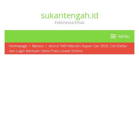
Loncat
ke
sukantengah.id
konten
Indonesia Emas
MENU
Homepage
/
Bansos
/
Atensi YAPI Mandiri Kapan Cair 2026, Cek Daftar
dan Login Bantuan Yatim Piatu Lewat Online