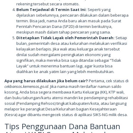
rekening tersebut secara otomatis.
Belum Terjadwal di Termin Saat Ini:
Seperti yang
dijelaskan sebelumnya, pencairan dilakukan dalam beberapa
termin. Bisa jadi, nama Anda baru akan masuk pada Surat
Perintah Pencairan Dana (SP2D) di termin berikutnya,
meskipun masih dalam tahap pencairan yang sama.
Ditetapkan Tidak Layak oleh Pemerintah Daerah:
Setiap
bulan, pemerintah desa atau kelurahan melakukan verifikasi
kelayakan berlapis. Jika wali atau keluarga anak tersebut
dinilai sudah mengalami peningkatan ekonomi yang
signifikan, maka mereka bisa saja ditandai sebagai “Tidak
Layak” untuk menerima bantuan lagi, agar kuota bisa
dialihkan ke anak yatim lain yang lebih membutuhkan.
Apa yang harus dilakukan jika belum cair?
Pertama, cek status di
cekbansos.kemensos.go.id
. Jika nama masih terdaftar namun saldo
kosong, Anda bisa segera membawa Kartu Keluarga (KK), KTP wali,
dan buku tabungan/kartu atensi mandiri ke pendamping rehabilitasi
sosial (Pendamping Rehsos) tingkat kabupaten/kota, atau langsung
melapor ke perangkat Desa/Kelurahan bagian Kesejahteraan
(Kesra) agar dibantu mengecek status di aplikasi SIKS-NG milik desa.
Tips Penggunaan Dana Bantuan