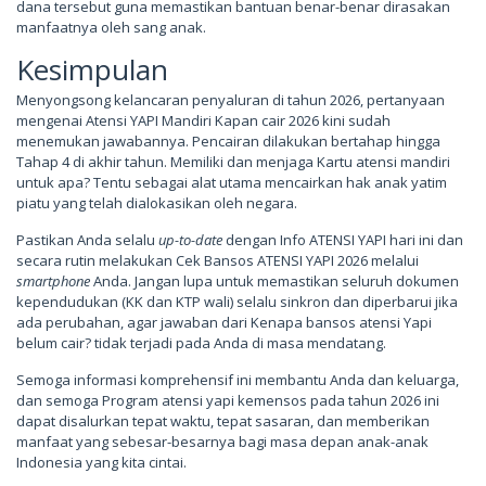
dana tersebut guna memastikan bantuan benar-benar dirasakan
manfaatnya oleh sang anak.
Kesimpulan
Menyongsong kelancaran penyaluran di tahun 2026, pertanyaan
mengenai Atensi YAPI Mandiri Kapan cair 2026 kini sudah
menemukan jawabannya. Pencairan dilakukan bertahap hingga
Tahap 4 di akhir tahun. Memiliki dan menjaga Kartu atensi mandiri
untuk apa? Tentu sebagai alat utama mencairkan hak anak yatim
piatu yang telah dialokasikan oleh negara.
Pastikan Anda selalu
up-to-date
dengan Info ATENSI YAPI hari ini dan
secara rutin melakukan Cek Bansos ATENSI YAPI 2026 melalui
smartphone
Anda. Jangan lupa untuk memastikan seluruh dokumen
kependudukan (KK dan KTP wali) selalu sinkron dan diperbarui jika
ada perubahan, agar jawaban dari Kenapa bansos atensi Yapi
belum cair? tidak terjadi pada Anda di masa mendatang.
Semoga informasi komprehensif ini membantu Anda dan keluarga,
dan semoga Program atensi yapi kemensos pada tahun 2026 ini
dapat disalurkan tepat waktu, tepat sasaran, dan memberikan
manfaat yang sebesar-besarnya bagi masa depan anak-anak
Indonesia yang kita cintai.