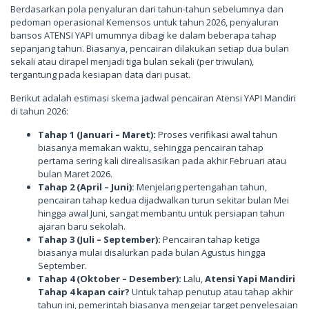
Berdasarkan pola penyaluran dari tahun-tahun sebelumnya dan
pedoman operasional Kemensos untuk tahun 2026, penyaluran
bansos ATENSI YAPI umumnya dibagi ke dalam beberapa tahap
sepanjang tahun. Biasanya, pencairan dilakukan setiap dua bulan
sekali atau dirapel menjadi tiga bulan sekali (per triwulan),
tergantung pada kesiapan data dari pusat.
Berikut adalah estimasi skema jadwal pencairan Atensi YAPI Mandiri
di tahun 2026:
Tahap 1 (Januari – Maret):
Proses verifikasi awal tahun
biasanya memakan waktu, sehingga pencairan tahap
pertama sering kali direalisasikan pada akhir Februari atau
bulan Maret 2026.
Tahap 2 (April – Juni):
Menjelang pertengahan tahun,
pencairan tahap kedua dijadwalkan turun sekitar bulan Mei
hingga awal Juni, sangat membantu untuk persiapan tahun
ajaran baru sekolah.
Tahap 3 (Juli – September):
Pencairan tahap ketiga
biasanya mulai disalurkan pada bulan Agustus hingga
September.
Tahap 4 (Oktober – Desember):
Lalu,
Atensi Yapi Mandiri
Tahap 4 kapan cair?
Untuk tahap penutup atau tahap akhir
tahun ini, pemerintah biasanya mengejar target penyelesaian