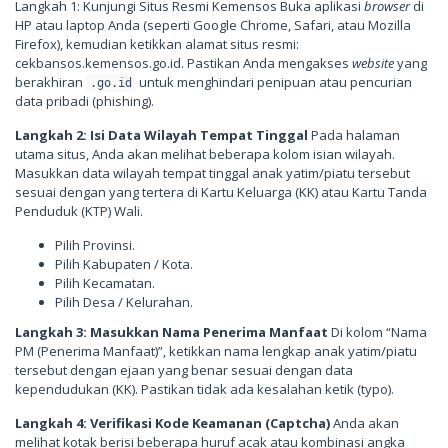
Langkah 1: Kunjungi Situs Resmi Kemensos Buka aplikasi
browser
di
HP atau laptop Anda (seperti Google Chrome, Safari, atau Mozilla
Firefox), kemudian ketikkan alamat situs resmi:
cekbansos.kemensos.go.id. Pastikan Anda mengakses
website
yang
berakhiran
untuk menghindari penipuan atau pencurian
.go.id
data pribadi (phishing).
Langkah 2: Isi Data Wilayah Tempat Tinggal
Pada halaman
utama situs, Anda akan melihat beberapa kolom isian wilayah.
Masukkan data wilayah tempat tinggal anak yatim/piatu tersebut
sesuai dengan yang tertera di Kartu Keluarga (KK) atau Kartu Tanda
Penduduk (KTP) Wali.
Pilih Provinsi.
Pilih Kabupaten / Kota.
Pilih Kecamatan.
Pilih Desa / Kelurahan.
Langkah 3: Masukkan Nama Penerima Manfaat
Di kolom “Nama
PM (Penerima Manfaat)”, ketikkan nama lengkap anak yatim/piatu
tersebut dengan ejaan yang benar sesuai dengan data
kependudukan (KK). Pastikan tidak ada kesalahan ketik (typo).
Langkah 4: Verifikasi Kode Keamanan (Captcha)
Anda akan
melihat kotak berisi beberapa huruf acak atau kombinasi angka