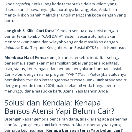
(kode
captcha
). Ketik ulang kode tersebut ke dalam kolom yang
disediakan di bawahnya. Jika hurufnya kurang jelas, Anda bisa
mengklik ikon panah melingkar untuk mengganti kode dengan yang
baru.
Langkah 5: Klik “Cari Data”
Setelah semua data terisi dengan
benar, tekan tombol “CARI DATA”. Sistem secara otomatis akan
mencocokkan nama dan wilayah yang Anda masukkan dengan
database
Data Terpadu Kesejahteraan Sosial (DTKS) milik Kemensos.
Membaca Hasil Pencarian:
Jika anak tersebut terdaftar sebagai
penerima, sistem akan menampilkan tabel yang berisi identitas,
usia, status, keterangan, dan periode penyaluran bantuan sosial.
Cari kolom dengan nama program “YAPI” (Yatim Piatu). Jika statusnya
bertuliskan “YA” dan keterangannya “Proses Bank Himbara/Mandiri”
dengan periode tahun 2026, maka selamat! Anda hanya perlu
menunggu dana masuk ke kartu Atensi Yapi Mandiri Anda.
Solusi dan Kendala: Kenapa
Bansos Atensi Yapi Belum Cair?
Di tengah kabar gembira pencairan dana, tidak jarang ada penerima
manfaat yang mengalami kekecewaan. Muncul pertanyaan yang
bernada kebingungan,
Kenapa bansos atensi Yapi belum cair?