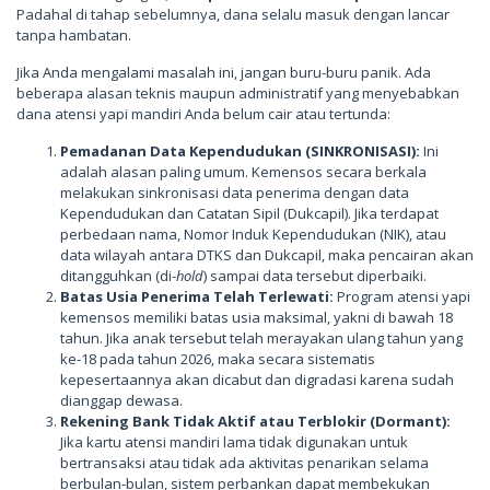
Padahal di tahap sebelumnya, dana selalu masuk dengan lancar
tanpa hambatan.
Jika Anda mengalami masalah ini, jangan buru-buru panik. Ada
beberapa alasan teknis maupun administratif yang menyebabkan
dana atensi yapi mandiri Anda belum cair atau tertunda:
Pemadanan Data Kependudukan (SINKRONISASI):
Ini
adalah alasan paling umum. Kemensos secara berkala
melakukan sinkronisasi data penerima dengan data
Kependudukan dan Catatan Sipil (Dukcapil). Jika terdapat
perbedaan nama, Nomor Induk Kependudukan (NIK), atau
data wilayah antara DTKS dan Dukcapil, maka pencairan akan
ditangguhkan (di-
hold
) sampai data tersebut diperbaiki.
Batas Usia Penerima Telah Terlewati:
Program atensi yapi
kemensos memiliki batas usia maksimal, yakni di bawah 18
tahun. Jika anak tersebut telah merayakan ulang tahun yang
ke-18 pada tahun 2026, maka secara sistematis
kepesertaannya akan dicabut dan digradasi karena sudah
dianggap dewasa.
Rekening Bank Tidak Aktif atau Terblokir (Dormant):
Jika kartu atensi mandiri lama tidak digunakan untuk
bertransaksi atau tidak ada aktivitas penarikan selama
berbulan-bulan, sistem perbankan dapat membekukan