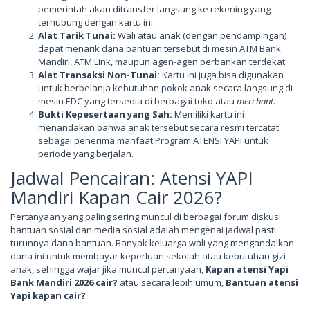
pemerintah akan ditransfer langsung ke rekening yang
terhubung dengan kartu ini.
Alat Tarik Tunai:
Wali atau anak (dengan pendampingan)
dapat menarik dana bantuan tersebut di mesin ATM Bank
Mandiri, ATM Link, maupun agen-agen perbankan terdekat.
Alat Transaksi Non-Tunai:
Kartu ini juga bisa digunakan
untuk berbelanja kebutuhan pokok anak secara langsung di
mesin EDC yang tersedia di berbagai toko atau
merchant
.
Bukti Kepesertaan yang Sah:
Memiliki kartu ini
menandakan bahwa anak tersebut secara resmi tercatat
sebagai penerima manfaat Program ATENSI YAPI untuk
periode yang berjalan.
Jadwal Pencairan: Atensi YAPI
Mandiri Kapan Cair 2026?
Pertanyaan yang paling sering muncul di berbagai forum diskusi
bantuan sosial dan media sosial adalah mengenai jadwal pasti
turunnya dana bantuan. Banyak keluarga wali yang mengandalkan
dana ini untuk membayar keperluan sekolah atau kebutuhan gizi
anak, sehingga wajar jika muncul pertanyaan,
Kapan atensi Yapi
Bank Mandiri 2026 cair?
atau secara lebih umum,
Bantuan atensi
Yapi kapan cair?