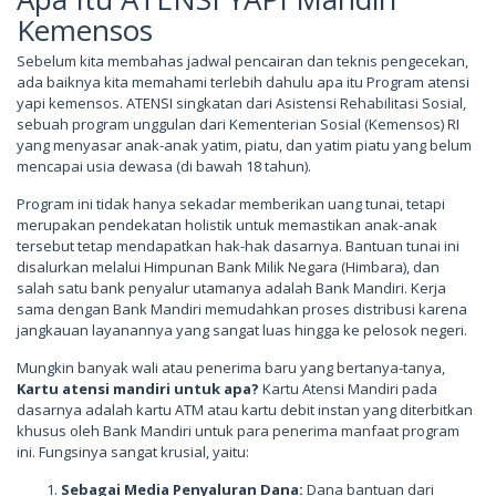
Kemensos
Sebelum kita membahas jadwal pencairan dan teknis pengecekan,
ada baiknya kita memahami terlebih dahulu apa itu Program atensi
yapi kemensos. ATENSI singkatan dari Asistensi Rehabilitasi Sosial,
sebuah program unggulan dari Kementerian Sosial (Kemensos) RI
yang menyasar anak-anak yatim, piatu, dan yatim piatu yang belum
mencapai usia dewasa (di bawah 18 tahun).
Program ini tidak hanya sekadar memberikan uang tunai, tetapi
merupakan pendekatan holistik untuk memastikan anak-anak
tersebut tetap mendapatkan hak-hak dasarnya. Bantuan tunai ini
disalurkan melalui Himpunan Bank Milik Negara (Himbara), dan
salah satu bank penyalur utamanya adalah Bank Mandiri. Kerja
sama dengan Bank Mandiri memudahkan proses distribusi karena
jangkauan layanannya yang sangat luas hingga ke pelosok negeri.
Mungkin banyak wali atau penerima baru yang bertanya-tanya,
Kartu atensi mandiri untuk apa?
Kartu Atensi Mandiri pada
dasarnya adalah kartu ATM atau kartu debit instan yang diterbitkan
khusus oleh Bank Mandiri untuk para penerima manfaat program
ini. Fungsinya sangat krusial, yaitu:
Sebagai Media Penyaluran Dana:
Dana bantuan dari