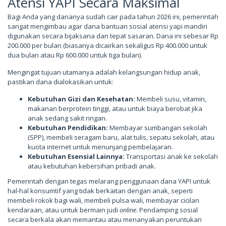
Atensi YAPI Secara Maksimal
Bagi Anda yang dananya sudah cair pada tahun 2026 ini, pemerintah
sangat mengimbau agar dana bantuan sosial atensi yapi mandiri
digunakan secara bijaksana dan tepat sasaran. Dana ini sebesar Rp
200.000 per bulan (biasanya dicairkan sekaligus Rp 400.000 untuk
dua bulan atau Rp 600.000 untuk tiga bulan).
Mengingat tujuan utamanya adalah kelangsungan hidup anak,
pastikan dana dialokasikan untuk:
Kebutuhan Gizi dan Kesehatan:
Membeli susu, vitamin,
makanan berprotein tinggi, atau untuk biaya berobat jika
anak sedang sakit ringan.
Kebutuhan Pendidikan:
Membayar sumbangan sekolah
(SPP), membeli seragam baru, alat tulis, sepatu sekolah, atau
kuota internet untuk menunjang pembelajaran.
Kebutuhan Esensial Lainnya:
Transportasi anak ke sekolah
atau kebutuhan kebersihan pribadi anak.
Pemerintah dengan tegas melarang penggunaan dana YAPI untuk
hal-hal konsumtif yang tidak berkaitan dengan anak, seperti
membeli rokok bagi wali, membeli pulsa wali, membayar cicilan
kendaraan, atau untuk bermain judi
online
. Pendamping sosial
secara berkala akan memantau atau menanyakan peruntukan