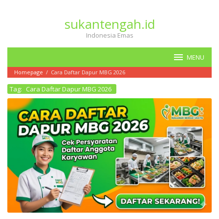
Loncat
ke
sukantengah.id
konten
Indonesia Emas
MENU
Homepage
/
Cara Daftar Dapur MBG 2026
Tag:
Cara Daftar Dapur MBG 2026