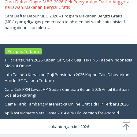
Cara Daftar Dapur MBG 2026 Cek Persyaratan Daftar Anggota
Kariawan Makanan Bergizi Gratis
Mei
Cara Daftar Dapur MBG 2026 – Program Makanan Bergizi Gratis
16,
(MBG) yang digagas pemerintah telah menjadi salah satu inisiatif
2026
oleh
paling dinantikan oleh …
sukantengah
Pos-pos Terbaru
THR Pensiunan 2026 Kapan Cair, Cek Gaji THR PNS Taspen Indonesia
Melalui Online
Info Taspen Kenaikan Gaji Pensiunan 2026 Kapan Cair, Dibayarkan
Hari Ini PT Taspen Terbaru
Cara Cek PKH Lewat HP Sudah Cair atau Belum 2026 Ambil Bantuan
Sosial Sekarang!
Game Tarik Tambang Matematika Online Gratis di HP Terbaru 2026
Aplikasi Vidmate Versi Lama 2014 APK Old Version for Android
sukantengah.id - 2026