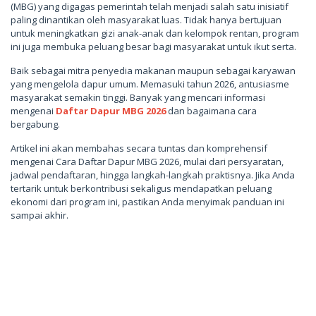
(MBG) yang digagas pemerintah telah menjadi salah satu inisiatif
paling dinantikan oleh masyarakat luas. Tidak hanya bertujuan
untuk meningkatkan gizi anak-anak dan kelompok rentan, program
ini juga membuka peluang besar bagi masyarakat untuk ikut serta.
Baik sebagai mitra penyedia makanan maupun sebagai karyawan
yang mengelola dapur umum. Memasuki tahun 2026, antusiasme
masyarakat semakin tinggi. Banyak yang mencari informasi
mengenai
Daftar Dapur MBG 2026
dan bagaimana cara
bergabung.
Artikel ini akan membahas secara tuntas dan komprehensif
mengenai Cara Daftar Dapur MBG 2026, mulai dari persyaratan,
jadwal pendaftaran, hingga langkah-langkah praktisnya. Jika Anda
tertarik untuk berkontribusi sekaligus mendapatkan peluang
ekonomi dari program ini, pastikan Anda menyimak panduan ini
sampai akhir.