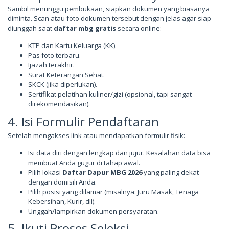
Sambil menunggu pembukaan, siapkan dokumen yang biasanya
diminta. Scan atau foto dokumen tersebut dengan jelas agar siap
diunggah saat
daftar mbg gratis
secara online:
KTP dan Kartu Keluarga (KK).
Pas foto terbaru.
Ijazah terakhir.
Surat Keterangan Sehat.
SKCK (jika diperlukan).
Sertifikat pelatihan kuliner/gizi (opsional, tapi sangat
direkomendasikan).
4. Isi Formulir Pendaftaran
Setelah mengakses link atau mendapatkan formulir fisik:
Isi data diri dengan lengkap dan jujur. Kesalahan data bisa
membuat Anda gugur di tahap awal.
Pilih lokasi
Daftar Dapur MBG 2026
yang paling dekat
dengan domisili Anda.
Pilih posisi yang dilamar (misalnya: Juru Masak, Tenaga
Kebersihan, Kurir, dll).
Unggah/lampirkan dokumen persyaratan.
5. Ikuti Proses Seleksi