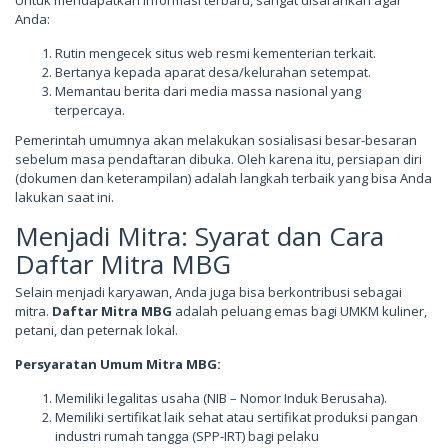
Anda:
Rutin mengecek situs web resmi kementerian terkait.
Bertanya kepada aparat desa/kelurahan setempat.
Memantau berita dari media massa nasional yang
terpercaya.
Pemerintah umumnya akan melakukan sosialisasi besar-besaran
sebelum masa pendaftaran dibuka. Oleh karena itu, persiapan diri
(dokumen dan keterampilan) adalah langkah terbaik yang bisa Anda
lakukan saat ini.
Menjadi Mitra: Syarat dan Cara
Daftar Mitra MBG
Selain menjadi karyawan, Anda juga bisa berkontribusi sebagai
mitra.
Daftar Mitra MBG
adalah peluang emas bagi UMKM kuliner,
petani, dan peternak lokal.
Persyaratan Umum Mitra MBG:
Memiliki legalitas usaha (NIB – Nomor Induk Berusaha).
Memiliki sertifikat laik sehat atau sertifikat produksi pangan
industri rumah tangga (SPP-IRT) bagi pelaku