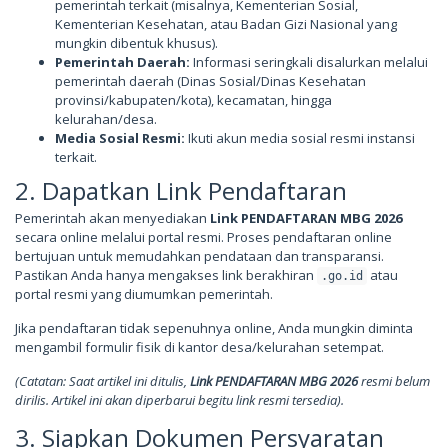
pemerintah terkait (misalnya, Kementerian Sosial,
Kementerian Kesehatan, atau Badan Gizi Nasional yang
mungkin dibentuk khusus).
Pemerintah Daerah:
Informasi seringkali disalurkan melalui
pemerintah daerah (Dinas Sosial/Dinas Kesehatan
provinsi/kabupaten/kota), kecamatan, hingga
kelurahan/desa.
Media Sosial Resmi:
Ikuti akun media sosial resmi instansi
terkait.
2. Dapatkan Link Pendaftaran
Pemerintah akan menyediakan
Link PENDAFTARAN MBG 2026
secara online melalui portal resmi. Proses pendaftaran online
bertujuan untuk memudahkan pendataan dan transparansi.
Pastikan Anda hanya mengakses link berakhiran
atau
.go.id
portal resmi yang diumumkan pemerintah.
Jika pendaftaran tidak sepenuhnya online, Anda mungkin diminta
mengambil formulir fisik di kantor desa/kelurahan setempat.
(Catatan: Saat artikel ini ditulis,
Link PENDAFTARAN MBG 2026
resmi belum
dirilis. Artikel ini akan diperbarui begitu link resmi tersedia).
3. Siapkan Dokumen Persyaratan