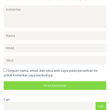
Simpan nama, email, dan situs web saya pada peramban ini
untuk komentar saya berikutnya.
Cari
Cari