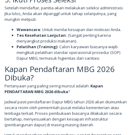
Setelah mendaftar, panitia akan melakukan seleksi administrasi.
Jika lolos, Anda akan dipanggil untuk tahap selanjutnya, yang
mungkin meliputi:
Wawancara:
Untuk menilai kesiapan dan motivasi Anda.
Tes Kesehatan Lanjutan:
(Sangat penting karena
menyangkut produksi makanan).
Pelatihan (Training):
Calon karyawan biasanya wajib
mengikuti pelatihan standar operasional prosedur (SOP)
Dapur MBG, termasuk higienitas dan sanitasi.
Kapan Pendaftaran MBG 2026
Dibuka?
Pertanyaan yang paling sering muncul adalah:
Kapan
PENDAFTARAN MBG 2026 dibuka
?
Jadwal pasti pendaftaran Dapur MBG tahun 2026 akan diumumkan
secara resmi oleh pemerintah pusat melalui kementerian atau
lembaga terkait. Proses pembukaan biasanya dilakukan secara
bertahap, menyesuaikan dengan kesiapan infrastruktur
(pembangunan dapur) di masing-masing daerah.
Untuk mendapatkan informasi terbaru, sangat disarankan agar