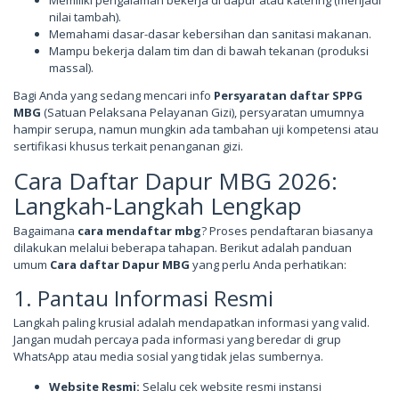
Memiliki pengalaman bekerja di dapur atau katering (menjadi
nilai tambah).
Memahami dasar-dasar kebersihan dan sanitasi makanan.
Mampu bekerja dalam tim dan di bawah tekanan (produksi
massal).
Bagi Anda yang sedang mencari info
Persyaratan daftar SPPG
MBG
(Satuan Pelaksana Pelayanan Gizi), persyaratan umumnya
hampir serupa, namun mungkin ada tambahan uji kompetensi atau
sertifikasi khusus terkait penanganan gizi.
Cara Daftar Dapur MBG 2026:
Langkah-Langkah Lengkap
Bagaimana
cara mendaftar mbg
? Proses pendaftaran biasanya
dilakukan melalui beberapa tahapan. Berikut adalah panduan
umum
Cara daftar Dapur MBG
yang perlu Anda perhatikan:
1. Pantau Informasi Resmi
Langkah paling krusial adalah mendapatkan informasi yang valid.
Jangan mudah percaya pada informasi yang beredar di grup
WhatsApp atau media sosial yang tidak jelas sumbernya.
Website Resmi:
Selalu cek website resmi instansi