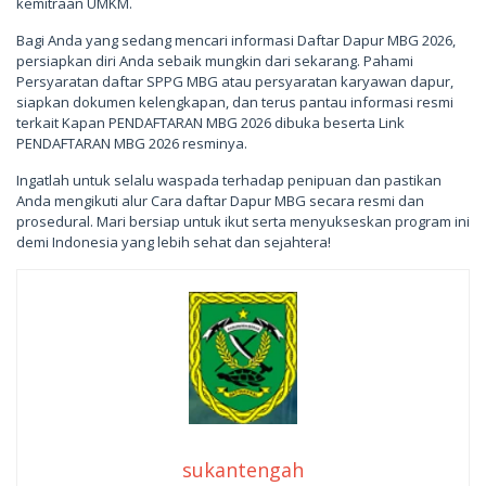
kemitraan UMKM.
Bagi Anda yang sedang mencari informasi Daftar Dapur MBG 2026,
persiapkan diri Anda sebaik mungkin dari sekarang. Pahami
Persyaratan daftar SPPG MBG atau persyaratan karyawan dapur,
siapkan dokumen kelengkapan, dan terus pantau informasi resmi
terkait Kapan PENDAFTARAN MBG 2026 dibuka beserta Link
PENDAFTARAN MBG 2026 resminya.
Ingatlah untuk selalu waspada terhadap penipuan dan pastikan
Anda mengikuti alur Cara daftar Dapur MBG secara resmi dan
prosedural. Mari bersiap untuk ikut serta menyukseskan program ini
demi Indonesia yang lebih sehat dan sejahtera!
sukantengah