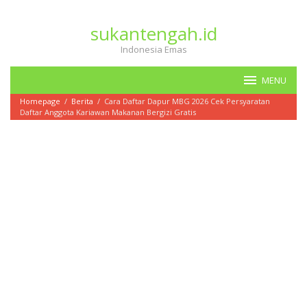
Loncat
ke
sukantengah.id
konten
Indonesia Emas
MENU
Homepage
/
Berita
/
Cara Daftar Dapur MBG 2026 Cek Persyaratan
Daftar Anggota Kariawan Makanan Bergizi Gratis