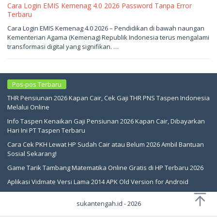
Cara Login EMIS Kemenag 4.0 2026 Password Tanpa Error
Terbaru
Mei
Cara Login EMIS Kemenag 4.0 2026 – Pendidikan di bawah naungan
8,
Kementerian Agama (Kemenag) Republik Indonesia terus mengalami
2026
oleh
transformasi digital yang signifikan. …
sukantengah
Pos-pos Terbaru
THR Pensiunan 2026 Kapan Cair, Cek Gaji THR PNS Taspen Indonesia
Melalui Online
Info Taspen Kenaikan Gaji Pensiunan 2026 Kapan Cair, Dibayarkan
Hari Ini PT Taspen Terbaru
Cara Cek PKH Lewat HP Sudah Cair atau Belum 2026 Ambil Bantuan
Sosial Sekarang!
Game Tarik Tambang Matematika Online Gratis di HP Terbaru 2026
Aplikasi Vidmate Versi Lama 2014 APK Old Version for Android
sukantengah.id - 2026