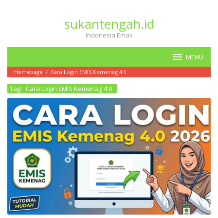
Loncat
ke
sukantengah.id
konten
Indonesia Emas
MENU
Homepage
/
Cara Login EMIS Kemenag 4.0
Tag:
Cara Login EMIS Kemenag 4.0