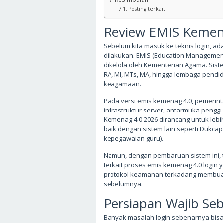
Posting terkait:
Review EMIS Kemen
Sebelum kita masuk ke teknis login, 
dilakukan. EMIS (Education Managemen
dikelola oleh Kementerian Agama. Siste
RA, MI, MTs, MA, hingga lembaga pendi
keagamaan.
Pada versi emis kemenag 4.0, pemerin
infrastruktur server, antarmuka penggu
Kemenag 4.0 2026 dirancang untuk lebi
baik dengan sistem lain seperti Dukcapi
kepegawaian guru).
Namun, dengan pembaruan sistem ini, 
terkait proses emis kemenag 4.0 login
protokol keamanan terkadang membuat 
sebelumnya.
Persiapan Wajib Se
Banyak masalah login sebenarnya bisa