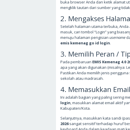
buka browser Anda dan ketik alamat u
mengklik tautan dari sumber yang tidak
2. Mengakses Halama
Setelah halaman utama terbuka, Anda 
masuk, cari tombol “Login” yang biasany
menuju halaman pengisian
username
d
emis kemenag go id login
.
3. Memilih Peran / Ti
Pada pembaruan
EMIS Kemenag 4.0 2
apa yang akan digunakan (misalnya: L
Pastikan Anda memilih jenis pengguna 
sekolah atau madrasah.
4. Memasukkan Email
Ini adalah bagian yang paling sering
login
, masukkan alamat email aktif yan
Kabupaten/Kota.
Selanjutnya, masukkan kata sandi (pa
2026
sangat sensitif terhadap huruf bes
keyboard Anda dalam keadaan mati ke