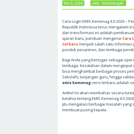
Mei 8, 2026
Oleh
Sukantengah
Cara Login EMIS Kemenag 4.0 2026 – 
Republik Indonesia terus mengalami tra
dari transformasi ini adalah pembarua
ajaran baru, panduan mengenai
Cara 
terbaru
menjadi salah satu informasi 
pondok pesantren, dan lembaga pendi
Bagi Anda yang bertugas sebagai opera
lembaga. Kesalahan dalam menginput d
bisa menghambat berbagai proses pent
Sekolah), tunjangan guru, hingga valid
emis kemenag
versi terbaru adalah s
Artikel ini akan membahas secara tunt
ketahui tentang EMIS Kemenag 4.0 2026, 
jitu mengatasi berbagai masalah yang
membuat pusing kepala.