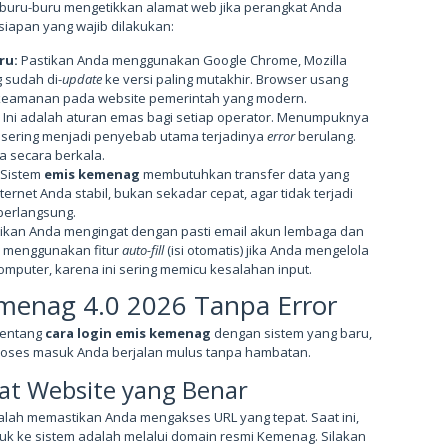
buru-buru mengetikkan alamat web jika perangkat Anda
siapan yang wajib dilakukan:
ru:
Pastikan Anda menggunakan Google Chrome, Mozilla
g sudah di-
update
ke versi paling mutakhir. Browser usang
p keamanan pada website pemerintah yang modern.
Ini adalah aturan emas bagi setiap operator. Menumpuknya
a sering menjadi penyebab utama terjadinya
error
berulang.
a secara berkala.
Sistem
emis kemenag
membutuhkan transfer data yang
ternet Anda stabil, bukan sekadar cepat, agar tidak terjadi
berlangsung.
ikan Anda mengingat dengan pasti email akun lembaga dan
n menggunakan fitur
auto-fill
(isi otomatis) jika Anda mengelola
komputer, karena ini sering memicu kesalahan input.
menag 4.0 2026 Tanpa Error
tentang
cara login emis kemenag
dengan sistem yang baru,
ar proses masuk Anda berjalan mulus tanpa hambatan.
at Website yang Benar
alah memastikan Anda mengakses URL yang tepat. Saat ini,
uk ke sistem adalah melalui domain resmi Kemenag. Silakan