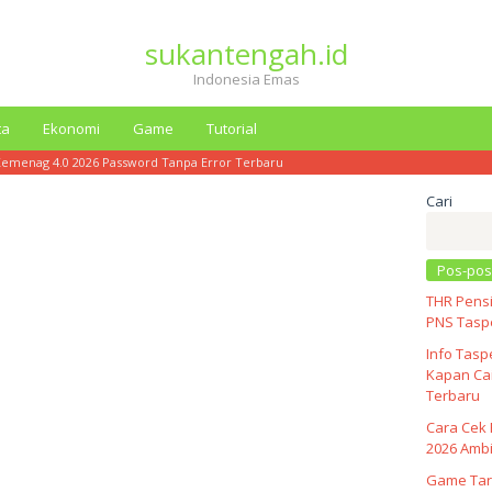
sukantengah.id
Indonesia Emas
ta
Ekonomi
Game
Tutorial
Kemenag 4.0 2026 Password Tanpa Error Terbaru
Cari
Pos-pos
THR Pensi
PNS Taspe
Info Tasp
Kapan Cai
Terbaru
Cara Cek 
2026 Ambi
Game Tar