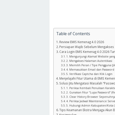
Table of Contents
Review EMIS Kemenag 4.0 2026
Persiapan Wajib Sebelum Mengakses 
Cara Login EMIS Kemenag 4.0 2026 Ta
1. Mengunjungi Alamat Website yan
2. Mengakses Halaman Autentikasi
3. Memilih Peran / Tipe Pengguna (Ji
4. Memasukkan Email dan Password
5. Verifikasi Captcha dan Klik Login
Menjelajahi Fitur Utama di EMIS Kem
Solusi Jitu Mengatasi Masalah “Passwo
1. Periksa Kembali Penulisan Karakt
2. Gunakan Fitur “Lupa Password” (Re
3. Clear History Browser Sepenuhny
4. Periksa Jadwal Maintenance Serv
5. Hubungi Admin Kabupaten/Kota (
Tips Keamanan Ekstra Menjaga Akun 
Kesimpulan