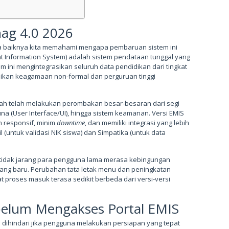
ag 4.0 2026
ada baiknya kita memahami mengapa pembaruan sistem ini
t Information System) adalah sistem pendataan tunggal yang
m ini mengintegrasikan seluruh data pendidikan dari tingkat
dikan keagamaan non-formal dan perguruan tinggi
tah telah melakukan perombakan besar-besaran dari segi
na (User Interface/UI), hingga sistem keamanan. Versi EMIS
h responsif, minim
downtime
, dan memiliki integrasi yang lebih
l (untuk validasi NIK siswa) dan Simpatika (untuk data
tidak jarang para pengguna lama merasa kebingungan
 yang baru. Perubahan tata letak menu dan peningkatan
proses masuk terasa sedikit berbeda dari versi-versi
belum Mengakses Portal EMIS
 dihindari jika pengguna melakukan persiapan yang tepat