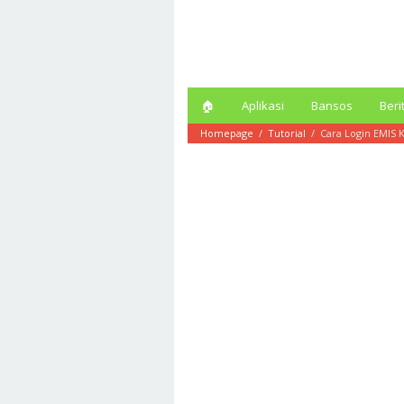
Loncat
ke
konten
🏠︎
Aplikasi
Bansos
Beri
Homepage
/
Tutorial
/
Cara Login EMIS 