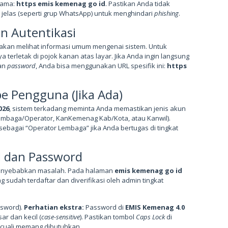
tama:
https emis kemenag go id
. Pastikan Anda tidak
 jelas (seperti grup WhatsApp) untuk menghindari
phishing
.
n Autentikasi
akan melihat informasi umum mengenai sistem. Untuk
a terletak di pojok kanan atas layar. Jika Anda ingin langsung
an
password
, Anda bisa menggunakan URL spesifik ini:
https
pe Pengguna (Jika Ada)
026
, sistem terkadang meminta Anda memastikan jenis akun
embaga/Operator, KanKemenag Kab/Kota, atau Kanwil).
sebagai “Operator Lembaga” jika Anda bertugas di tingkat
 dan Password
 menyebabkan masalah. Pada halaman
emis kemenag go id
g sudah terdaftar dan diverifikasi oleh admin tingkat
ssword).
Perhatian ekstra:
Password di
EMIS Kemenag 4.0
ar dan kecil (
case-sensitive
). Pastikan tombol
Caps Lock
di
cuali memang dibutuhkan.