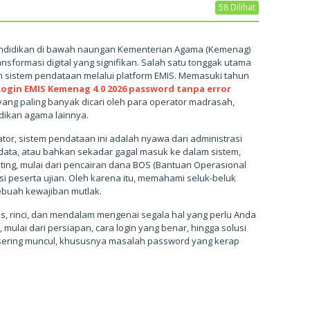
58 Dilihat
Pendidikan di bawah naungan Kementerian Agama (Kemenag)
nsformasi digital yang signifikan. Salah satu tonggak utama
n sistem pendataan melalui platform EMIS. Memasuki tahun
Login EMIS Kemenag 4.0 2026 password tanpa error
yang paling banyak dicari oleh para operator madrasah,
dikan agama lainnya.
tor, sistem pendataan ini adalah nyawa dari administrasi
ata, atau bahkan sekadar gagal masuk ke dalam sistem,
ing, mulai dari pencairan dana BOS (Bantuan Operasional
asi peserta ujian. Oleh karena itu, memahami seluk-beluk
ebuah kewajiban mutlak.
as, rinci, dan mendalam mengenai segala hal yang perlu Anda
mulai dari persiapan, cara login yang benar, hingga solusi
 sering muncul, khususnya masalah password yang kerap