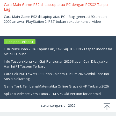
Cara Main Game PS2 di Laptop atau PC dengan PCSX2 Tanpa
Lag
Mei
Cara Main Game PS2 di Laptop atau PC – Bagi generasi 90-an dan
5,
2000-an awal, PlayStation 2 (PS2) bukan sekadar konsol video …
2026
oleh
sukantengah
Pos-pos Terbaru
THR Pensiunan 2026 Kapan Cair, Cek Gaji THR PNS Taspen Indonesia
Melalui Online
Info Taspen Kenaikan Gaji Pensiunan 2026 Kapan Cair, Dibayarkan
Hari Ini PT Taspen Terbaru
Cara Cek PKH Lewat HP Sudah Cair atau Belum 2026 Ambil Bantuan
Sosial Sekarang!
Game Tarik Tambang Matematika Online Gratis di HP Terbaru 2026
Aplikasi Vidmate Versi Lama 2014 APK Old Version for Android
sukantengah.id - 2026