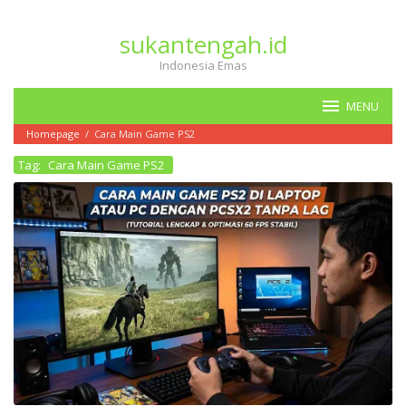
Loncat
ke
sukantengah.id
konten
Indonesia Emas
MENU
Homepage
/
Cara Main Game PS2
Tag:
Cara Main Game PS2