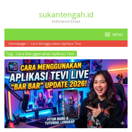
Loncat
ke
sukantengah.id
konten
Indonesia Emas
MENU
Homepage
/
Cara Menggunakan Aplikasi Tevi
Tag:
Cara Menggunakan Aplikasi Tevi