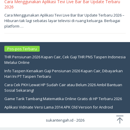
Cara Menggunakan Aplikasi Tevi Live Bar Bar Update Terbaru
2026
Juni
Cara Menggunakan Aplikasi Tevi Live Bar Bar Update Terbaru 2026 –
2,
Hiburan tak lagi sebatas layar televisi di ruang keluarga. Berbagai
2026
oleh
platform …
sukantengah
Pos-pos Terbaru
THR Pensiunan 2026 Kapan Cair, Cek Gaji THR PNS Taspen Indonesia
Melalui Online
Info Taspen Kenaikan Gaji Pensiunan 2026 Kapan Cair, Dibayarkan
Hari Ini PT Taspen Terbaru
Cara Cek PKH Lewat HP Sudah Cair atau Belum 2026 Ambil Bantuan
Sosial Sekarang!
Game Tarik Tambang Matematika Online Gratis di HP Terbaru 2026
Aplikasi Vidmate Versi Lama 2014 APK Old Version for Android
sukantengah.id - 2026