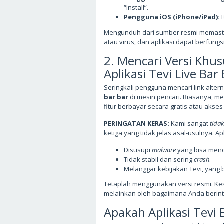
“Install”.
Pengguna iOS (iPhone/iPad):
B
Mengunduh dari sumber resmi memasti
atau virus, dan aplikasi dapat berfungs
2. Mencari Versi Khu
Aplikasi Tevi Live Bar 
Seringkali pengguna mencari link altern
bar bar
di mesin pencari. Biasanya, me
fitur berbayar secara gratis atau akse
PERINGATAN KERAS:
Kami sangat
tida
ketiga yang tidak jelas asal-usulnya. Apl
Disusupi
malware
yang bisa mencu
Tidak stabil dan sering
crash
.
Melanggar kebijakan Tevi, yang 
Tetaplah menggunakan versi resmi. Kese
melainkan oleh bagaimana Anda berin
Apakah Aplikasi Tevi 