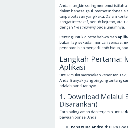
Anda mungkin sering menemui istilah
a
dalam bahasa gaul internet Indonesia s
tanpa batasan yang kaku. Dalam kontek
sangat interaktif, penuh kejutan, atau 
dengan
live streaming
pada umumnya.
Penting untuk dicatat bahwa tren
aplika
bukan lagi sekadar mencari sensasi, m
penonton bisa menjadi lebih hidup, sp
Langkah Pertama: 
Aplikasi
Untuk mulai merasakan keseruan Tevi, 
Anda. Banyak yang bingung tentang
ca
adalah panduannya:
1. Download Melalui
Disarankan)
Cara paling aman dan terjamin untuk
d
bawaan ponsel Anda.
Pengguna Android:
Buka Google