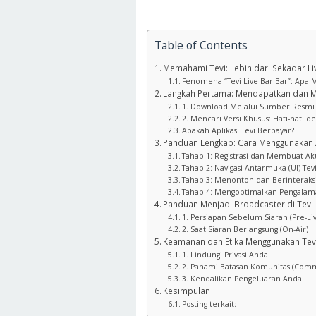
Table of Contents
Memahami Tevi: Lebih dari Sekadar Li
Fenomena “Tevi Live Bar Bar”: Apa 
Langkah Pertama: Mendapatkan dan Me
1. Download Melalui Sumber Resmi 
2. Mencari Versi Khusus: Hati-hati d
Apakah Aplikasi Tevi Berbayar?
Panduan Lengkap: Cara Menggunakan A
Tahap 1: Registrasi dan Membuat A
Tahap 2: Navigasi Antarmuka (UI) Tev
Tahap 3: Menonton dan Berinteraksi
Tahap 4: Mengoptimalkan Pengalaman 
Panduan Menjadi Broadcaster di Tevi
1. Persiapan Sebelum Siaran (Pre-Li
2. Saat Siaran Berlangsung (On-Air)
Keamanan dan Etika Menggunakan Tev
1. Lindungi Privasi Anda
2. Pahami Batasan Komunitas (Comm
3. Kendalikan Pengeluaran Anda
Kesimpulan
Posting terkait: