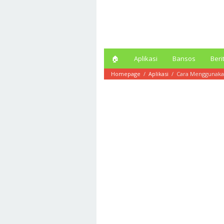
Loncat
ke
konten
🏠︎
Aplikasi
Bansos
Beri
Homepage
/
Aplikasi
/
Cara Menggunakan