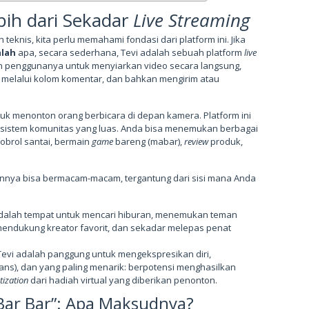
ih dari Sekadar
Live Streaming
eknis, kita perlu memahami fondasi dari platform ini. Jika
alah
apa, secara sederhana, Tevi adalah sebuah platform
live
n penggunanya untuk menyiarkan video secara langsung,
melalui kolom komentar, dan bahkan mengirim atau
uk menonton orang berbicara di depan kamera. Platform ini
sistem komunitas yang luas. Anda bisa menemukan berbagai
gobrol santai, bermain
game
bareng (mabar),
review
produk,
nnya bisa bermacam-macam, tergantung dari sisi mana Anda
adalah tempat untuk mencari hiburan, menemukan teman
endukung kreator favorit, dan sekadar melepas penat
evi adalah panggung untuk mengekspresikan diri,
s), dan yang paling menarik: berpotensi menghasilkan
ization
dari hadiah virtual yang diberikan penonton.
Bar Bar”: Apa Maksudnya?