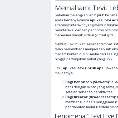
Memahami Tevi: Leb
Sebelum melangkah lebih jauh ke ranah t
Anda bertanya-tanya
aplikasi tevi ad
streaming
interaktif yang memungkinka
berinteraksi dengan penonton
real-time
menerima hadiah virtual (virtual gifts).
Namun, Tevi bukan sekadar tempat unt
telah berkembang menjadi sebuah eko
macam konten di sini: mulai dari sesi n
hingga pertunjukan bakat yang unik.
Lalu,
aplikasi tevi untuk apa
? Jawaba
melihatnya:
Bagi Penonton (Viewers):
Ini 
baru dengan minat yang sama, m
setelah seharian beraktivitas.
Bagi Kreator (Broadcasters):
T
membangun basis penggemar (fan
pendapatan melalui sistem
monet
Fenomena “Tevi Live 