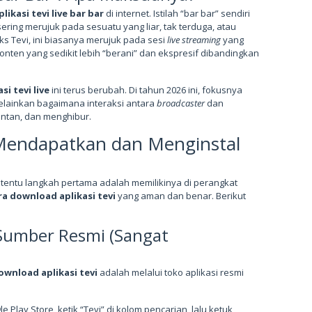
plikasi tevi live bar bar
di internet. Istilah “bar bar” sendiri
ering merujuk pada sesuatu yang liar, tak terduga, atau
s Tevi, ini biasanya merujuk pada sesi
live streaming
yang
konten yang sedikit lebih “berani” dan ekspresif dibandingkan
si tevi live
ini terus berubah. Di tahun 2026 ini, fokusnya
elainkan bagaimana interaksi antara
broadcaster
dan
ontan, dan menghibur.
Mendapatkan dan Menginstal
tentu langkah pertama adalah memilikinya di perangkat
ra download aplikasi tevi
yang aman dan benar. Berikut
 Sumber Resmi (Sangat
ownload aplikasi tevi
adalah melalui toko aplikasi resmi
 Play Store, ketik “Tevi” di kolom pencarian, lalu ketuk