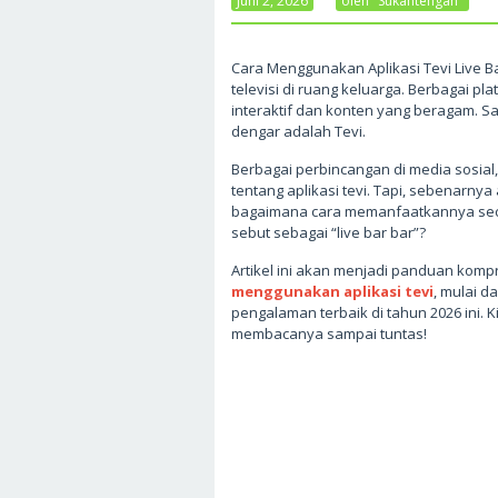
Juni 2, 2026
Oleh
Sukantengah
Cara Menggunakan Aplikasi Tevi Live Ba
televisi di ruang keluarga. Berbagai pl
interaktif dan konten yang beragam. S
dengar adalah Tevi.
Berbagai perbincangan di media sosial
tentang aplikasi tevi. Tapi, sebenarnya 
bagaimana cara memanfaatkannya secar
sebut sebagai “live bar bar”?
Artikel ini akan menjadi panduan komp
menggunakan aplikasi tevi
, mulai d
pengalaman terbaik di tahun 2026 ini.
membacanya sampai tuntas!