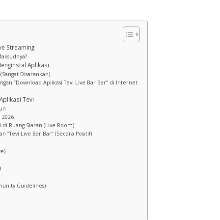
ve Streaming
Maksudnya?
nginstal Aplikasi
(Sangat Disarankan)
engan “Download Aplikasi Tevi Live Bar Bar” di Internet
plikasi Tevi
kun
i 2026
 di Ruang Siaran (Live Room)
“Tevi Live Bar Bar” (Secara Positif)
ve)
i
unity Guidelines)