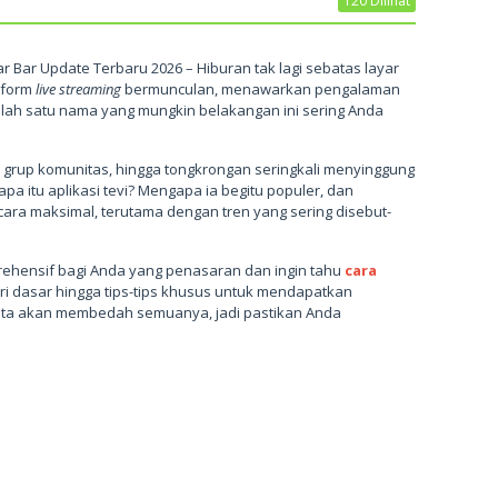
120 Dilihat
r Bar Update Terbaru 2026 – Hiburan tak lagi sebatas layar
atform
live streaming
bermunculan, menawarkan pengalaman
alah satu nama yang mungkin belakangan ini sering Anda
, grup komunitas, hingga tongkrongan seringkali menyinggung
apa itu aplikasi tevi? Mengapa ia begitu populer, dan
a maksimal, terutama dengan tren yang sering disebut-
rehensif bagi Anda yang penasaran dan ingin tahu
cara
ari dasar hingga tips-tips khusus untuk mendapatkan
 Kita akan membedah semuanya, jadi pastikan Anda