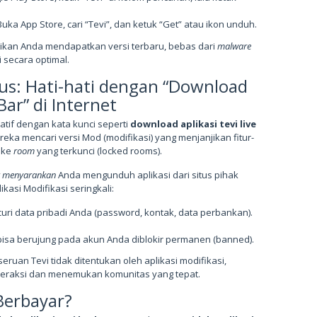
uka App Store, cari “Tevi”, dan ketuk “Get” atau ikon unduh.
kan Anda mendapatkan versi terbaru, bebas dari
malware
i secara optimal.
sus: Hati-hati dengan “Download
Bar” di Internet
atif dengan kata kunci seperti
download aplikasi tevi live
reka mencari versi Mod (modifikasi) yang menjanjikan fitur-
s ke
room
yang terkunci (locked rooms).
k menyarankan
Anda mengunduh aplikasi dari situs pihak
ikasi Modifikasi seringkali:
ri data pribadi Anda (password, kontak, data perbankan).
bisa berujung pada akun Anda diblokir permanen (banned).
ruan Tevi tidak ditentukan oleh aplikasi modifikasi,
teraksi dan menemukan komunitas yang tepat.
Berbayar?