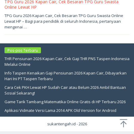
TPG Guru 2026 Kapan Cair, Cek Besaran TPG Guru Swasta
Online Lewat HP
Mei
TPG Guru 2026 Kapan Cair, Cek Besaran TPG Guru Swasta Online
21,
Lewat HP – Bagi para pendidik di seluruh Indonesia, pertanyaan
2026
oleh
mengenai …
sukantengah
Pos-pos Terbaru
THR Pensiunan 2026 Kapan Cair, Cek Gaji THR PNS Taspen Indonesia
Melalui Online
Info Taspen Kenaikan Gaji Pensiunan 2026 Kapan Cair, Dibayarkan
Hari Ini PT Taspen Terbaru
Cara Cek PKH Lewat HP Sudah Cair atau Belum 2026 Ambil Bantuan
Sosial Sekarang!
Game Tarik Tambang Matematika Online Gratis di HP Terbaru 2026
Aplikasi Vidmate Versi Lama 2014 APK Old Version for Android
sukantengah.id - 2026