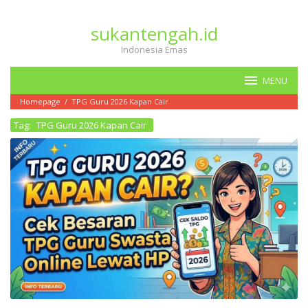
Loncat
ke
sukantengah.id
konten
Indonesia Emas
MENU
Homepage
/
TPG Guru 2026 Kapan Cair
Tag:
TPG Guru 2026 Kapan Cair