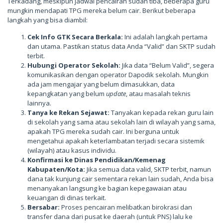
Terkadang, meskipun jadwal pencairan sudah tiba, beberapa guru
mungkin mendapati TPG mereka belum cair. Berikut beberapa
langkah yang bisa diambil:
Cek Info GTK Secara Berkala:
Ini adalah langkah pertama
dan utama. Pastikan status data Anda “Valid” dan SKTP sudah
terbit.
Hubungi Operator Sekolah:
Jika data “Belum Valid”, segera
komunikasikan dengan operator Dapodik sekolah. Mungkin
ada jam mengajar yang belum dimasukkan, data
kepangkatan yang belum
update
, atau masalah teknis
lainnya.
Tanya ke Rekan Sejawat:
Tanyakan kepada rekan guru lain
di sekolah yang sama atau sekolah lain di wilayah yang sama,
apakah TPG mereka sudah cair. Ini berguna untuk
mengetahui apakah keterlambatan terjadi secara sistemik
(wilayah) atau kasus individu.
Konfirmasi ke Dinas Pendidikan/Kemenag
Kabupaten/Kota:
Jika semua data valid, SKTP terbit, namun
dana tak kunjung cair sementara rekan lain sudah, Anda bisa
menanyakan langsung ke bagian kepegawaian atau
keuangan di dinas terkait.
Bersabar:
Proses pencairan melibatkan birokrasi dan
transfer dana dari pusat ke daerah (untuk PNS) lalu ke