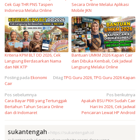
Cek Gaji THR PNS Taspen
Secara Online Melalui Aplikasi
Indonesia Melalui Online
Mobile JKN
Kriteria KPM BLT DD 2026, Cek
Bantuan UMKM 2026 Kapan Cair
Langsung Berdasarkan Nama
dan Dibuka Kembali, Cek Jadwal
dan NIK KTP
Langsung Melalui Online
Posting pada
Ekonomi
Ditag
TPG Guru 2026
,
TPG Guru 2026 Kapan
Cair
Navigasi
Pos sebelumnya
Pos berikutnya
Cara Bayar PBB yang Tertunggak
Apakah BSU PKH Sudah Cair
pos
Bertahun Tahun Secara Online
Hari Ini 2026, Cek Jadwal
dan di Indomaret
Pencairan Lewat HP Android
sukantengah
-
https://sukantengah.id