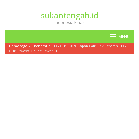
Loncat
ke
sukantengah.id
konten
Indonesia Emas
MENU
Homepage
/
Ekonomi
/
TPG Guru 2026 Kapan Cair, Cek Besaran TPG
Guru Swasta Online Lewat HP