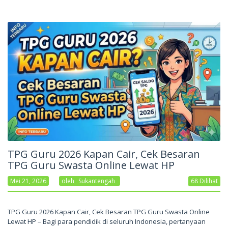
TPG Guru 2026 Kapan Cair, Cek Besaran
TPG Guru Swasta Online Lewat HP
Mei 21, 2026
Oleh
Sukantengah
68 Dilihat
TPG Guru 2026 Kapan Cair, Cek Besaran TPG Guru Swasta Online
Lewat HP – Bagi para pendidik di seluruh Indonesia, pertanyaan