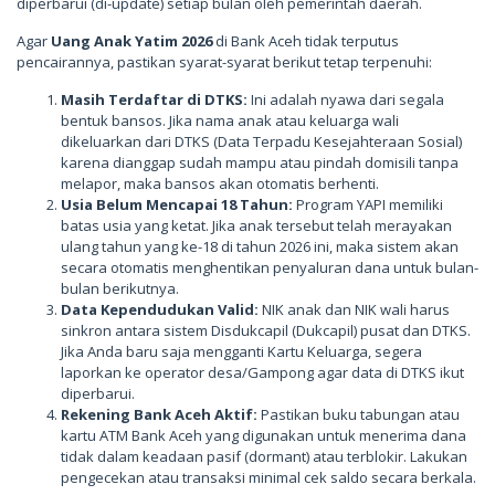
diperbarui (di-update) setiap bulan oleh pemerintah daerah.
Agar
Uang Anak Yatim 2026
di Bank Aceh tidak terputus
pencairannya, pastikan syarat-syarat berikut tetap terpenuhi:
Masih Terdaftar di DTKS:
Ini adalah nyawa dari segala
bentuk bansos. Jika nama anak atau keluarga wali
dikeluarkan dari DTKS (Data Terpadu Kesejahteraan Sosial)
karena dianggap sudah mampu atau pindah domisili tanpa
melapor, maka bansos akan otomatis berhenti.
Usia Belum Mencapai 18 Tahun:
Program YAPI memiliki
batas usia yang ketat. Jika anak tersebut telah merayakan
ulang tahun yang ke-18 di tahun 2026 ini, maka sistem akan
secara otomatis menghentikan penyaluran dana untuk bulan-
bulan berikutnya.
Data Kependudukan Valid:
NIK anak dan NIK wali harus
sinkron antara sistem Disdukcapil (Dukcapil) pusat dan DTKS.
Jika Anda baru saja mengganti Kartu Keluarga, segera
laporkan ke operator desa/Gampong agar data di DTKS ikut
diperbarui.
Rekening Bank Aceh Aktif:
Pastikan buku tabungan atau
kartu ATM Bank Aceh yang digunakan untuk menerima dana
tidak dalam keadaan pasif (dormant) atau terblokir. Lakukan
pengecekan atau transaksi minimal cek saldo secara berkala.