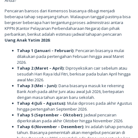
Anda?
Pencairan bansos dari Kemensos biasanya dibagi menjadi
beberapa tahap sepanjang tahun. Walaupun tanggal pastinya bisa
bergeser beberapa hari tergantung proses administrasi antara
KPPN (Kantor Pelayanan Perbendaharaan Negara) dan pihak
perbankan, berikut adalah estimasi jadwal tahapan pencairan
Uang Anak Yatim 2026
:
Tahap 1 (Januari – Februari):
Pencairan biasanya mulai
dilakukan pada pertengahan Februari hingga awal Maret
2026.
Tahap 2 (Maret – April):
Diproyeksikan cair sebelum atau
sesudah Hari Raya Idul Fitri, berkisar pada bulan April hingga
awal Mei 2026.
Tahap 3 (Mei – Juni):
Dana biasanya masuk ke rekening
Bank Aceh pada akhir Juni atau awal Juli 2026, bertepatan
dengan masa tahun ajaran baru sekolah.
Tahap 4 (Juli – Agustus):
Mulai diproses pada akhir Agustus
hingga pertengahan September 2026.
Tahap 5 (September – Oktober):
Jadwal pencairan
diperkirakan pada akhir Oktober hingga November 2026.
Tahap 6 (November – Desember):
Ini adalah tahap penutup
tahun. Biasanya pemerintah akan mengebut pencairan di