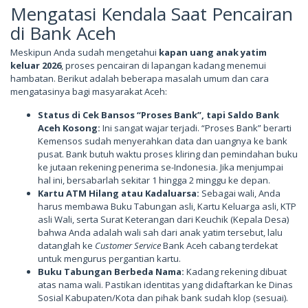
Mengatasi Kendala Saat Pencairan
di Bank Aceh
Meskipun Anda sudah mengetahui
kapan uang anak yatim
keluar 2026
, proses pencairan di lapangan kadang menemui
hambatan. Berikut adalah beberapa masalah umum dan cara
mengatasinya bagi masyarakat Aceh:
Status di Cek Bansos “Proses Bank”, tapi Saldo Bank
Aceh Kosong:
Ini sangat wajar terjadi. “Proses Bank” berarti
Kemensos sudah menyerahkan data dan uangnya ke bank
pusat. Bank butuh waktu proses kliring dan pemindahan buku
ke jutaan rekening penerima se-Indonesia. Jika menjumpai
hal ini, bersabarlah sekitar 1 hingga 2 minggu ke depan.
Kartu ATM Hilang atau Kadaluarsa:
Sebagai wali, Anda
harus membawa Buku Tabungan asli, Kartu Keluarga asli, KTP
asli Wali, serta Surat Keterangan dari Keuchik (Kepala Desa)
bahwa Anda adalah wali sah dari anak yatim tersebut, lalu
datanglah ke
Customer Service
Bank Aceh cabang terdekat
untuk mengurus pergantian kartu.
Buku Tabungan Berbeda Nama:
Kadang rekening dibuat
atas nama wali. Pastikan identitas yang didaftarkan ke Dinas
Sosial Kabupaten/Kota dan pihak bank sudah klop (sesuai).