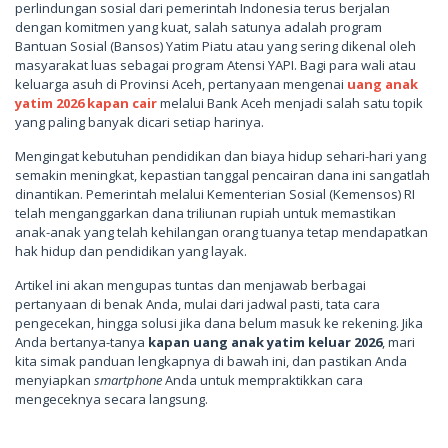
perlindungan sosial dari pemerintah Indonesia terus berjalan
dengan komitmen yang kuat, salah satunya adalah program
Bantuan Sosial (Bansos) Yatim Piatu atau yang sering dikenal oleh
masyarakat luas sebagai program Atensi YAPI. Bagi para wali atau
keluarga asuh di Provinsi Aceh, pertanyaan mengenai
uang anak
yatim 2026 kapan cair
melalui Bank Aceh menjadi salah satu topik
yang paling banyak dicari setiap harinya.
Mengingat kebutuhan pendidikan dan biaya hidup sehari-hari yang
semakin meningkat, kepastian tanggal pencairan dana ini sangatlah
dinantikan. Pemerintah melalui Kementerian Sosial (Kemensos) RI
telah menganggarkan dana triliunan rupiah untuk memastikan
anak-anak yang telah kehilangan orang tuanya tetap mendapatkan
hak hidup dan pendidikan yang layak.
Artikel ini akan mengupas tuntas dan menjawab berbagai
pertanyaan di benak Anda, mulai dari jadwal pasti, tata cara
pengecekan, hingga solusi jika dana belum masuk ke rekening. Jika
Anda bertanya-tanya
kapan uang anak yatim keluar 2026
, mari
kita simak panduan lengkapnya di bawah ini, dan pastikan Anda
menyiapkan
smartphone
Anda untuk mempraktikkan cara
mengeceknya secara langsung.