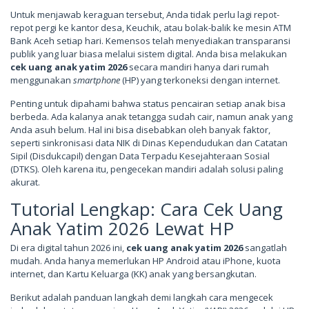
Untuk menjawab keraguan tersebut, Anda tidak perlu lagi repot-
repot pergi ke kantor desa, Keuchik, atau bolak-balik ke mesin ATM
Bank Aceh setiap hari. Kemensos telah menyediakan transparansi
publik yang luar biasa melalui sistem digital. Anda bisa melakukan
cek uang anak yatim 2026
secara mandiri hanya dari rumah
menggunakan
smartphone
(HP) yang terkoneksi dengan internet.
Penting untuk dipahami bahwa status pencairan setiap anak bisa
berbeda. Ada kalanya anak tetangga sudah cair, namun anak yang
Anda asuh belum. Hal ini bisa disebabkan oleh banyak faktor,
seperti sinkronisasi data NIK di Dinas Kependudukan dan Catatan
Sipil (Disdukcapil) dengan Data Terpadu Kesejahteraan Sosial
(DTKS). Oleh karena itu, pengecekan mandiri adalah solusi paling
akurat.
Tutorial Lengkap: Cara Cek Uang
Anak Yatim 2026 Lewat HP
Di era digital tahun 2026 ini,
cek uang anak yatim 2026
sangatlah
mudah. Anda hanya memerlukan HP Android atau iPhone, kuota
internet, dan Kartu Keluarga (KK) anak yang bersangkutan.
Berikut adalah panduan langkah demi langkah cara mengecek