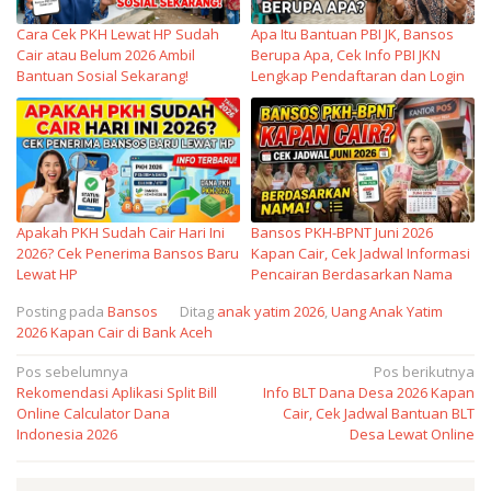
Cara Cek PKH Lewat HP Sudah
Apa Itu Bantuan PBI JK, Bansos
Cair atau Belum 2026 Ambil
Berupa Apa, Cek Info PBI JKN
Bantuan Sosial Sekarang!
Lengkap Pendaftaran dan Login
Apakah PKH Sudah Cair Hari Ini
Bansos PKH-BPNT Juni 2026
2026? Cek Penerima Bansos Baru
Kapan Cair, Cek Jadwal Informasi
Lewat HP
Pencairan Berdasarkan Nama
Posting pada
Bansos
Ditag
anak yatim 2026
,
Uang Anak Yatim
2026 Kapan Cair di Bank Aceh
Navigasi
Pos sebelumnya
Pos berikutnya
Rekomendasi Aplikasi Split Bill
Info BLT Dana Desa 2026 Kapan
pos
Online Calculator Dana
Cair, Cek Jadwal Bantuan BLT
Indonesia 2026
Desa Lewat Online