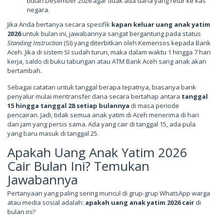
bulan Desember 2026 agar tidak ada dana yang retur ke kas
negara.
Jika Anda bertanya secara spesifik
kapan keluar uang anak yatim
2026
untuk bulan ini, jawabannya sangat bergantung pada status
Standing Instruction
(SI) yang diterbitkan oleh Kemensos kepada Bank
Aceh. Jika di sistem SI sudah turun, maka dalam waktu 1 hingga 7 hari
kerja, saldo di buku tabungan atau ATM Bank Aceh sang anak akan
bertambah.
Sebagai catatan untuk tanggal berapa tepatnya, biasanya bank
penyalur mulai mentransfer dana secara bertahap antara
tanggal
15 hingga tanggal 28 setiap bulannya
di masa periode
pencairan. Jadi, tidak semua anak yatim di Aceh menerima di hari
dan jam yang persis sama. Ada yang cair di tanggal 15, ada pula
yang baru masuk di tanggal 25.
Apakah Uang Anak Yatim 2026
Cair Bulan Ini? Temukan
Jawabannya
Pertanyaan yang paling sering muncul di grup-grup WhatsApp warga
atau media sosial adalah:
apakah uang anak yatim 2026 cair
di
bulan ini?