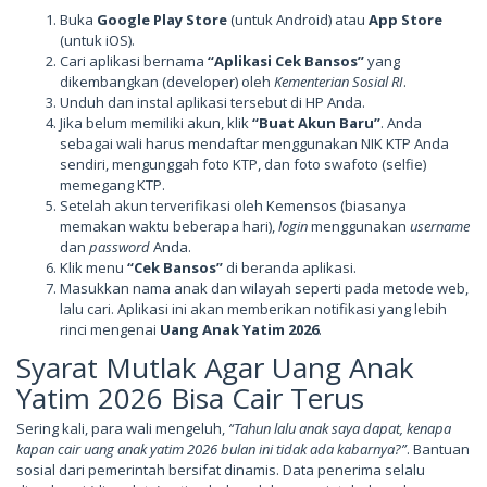
Buka
Google Play Store
(untuk Android) atau
App Store
(untuk iOS).
Cari aplikasi bernama
“Aplikasi Cek Bansos”
yang
dikembangkan (developer) oleh
Kementerian Sosial RI
.
Unduh dan instal aplikasi tersebut di HP Anda.
Jika belum memiliki akun, klik
“Buat Akun Baru”
. Anda
sebagai wali harus mendaftar menggunakan NIK KTP Anda
sendiri, mengunggah foto KTP, dan foto swafoto (selfie)
memegang KTP.
Setelah akun terverifikasi oleh Kemensos (biasanya
memakan waktu beberapa hari),
login
menggunakan
username
dan
password
Anda.
Klik menu
“Cek Bansos”
di beranda aplikasi.
Masukkan nama anak dan wilayah seperti pada metode web,
lalu cari. Aplikasi ini akan memberikan notifikasi yang lebih
rinci mengenai
Uang Anak Yatim 2026
.
Syarat Mutlak Agar Uang Anak
Yatim 2026 Bisa Cair Terus
Sering kali, para wali mengeluh,
“Tahun lalu anak saya dapat, kenapa
kapan cair uang anak yatim 2026 bulan ini tidak ada kabarnya?”
. Bantuan
sosial dari pemerintah bersifat dinamis. Data penerima selalu