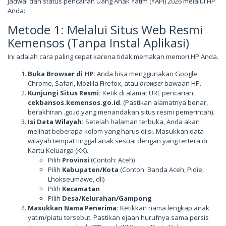
jadwal dan status pencairan Uang Anak Yatim (YAPI) 2026 melalui HP
Anda:
Metode 1: Melalui Situs Web Resmi
Kemensos (Tanpa Instal Aplikasi)
Ini adalah cara paling cepat karena tidak memakan memori HP Anda.
Buka Browser di HP:
Anda bisa menggunakan Google
Chrome, Safari, Mozilla Firefox, atau
browser
bawaan HP.
Kunjungi Situs Resmi:
Ketik di alamat URL pencarian:
cekbansos.kemensos.go.id
. (Pastikan alamatnya benar,
berakhiran .go.id yang menandakan situs resmi pemerintah).
Isi Data Wilayah:
Setelah halaman terbuka, Anda akan
melihat beberapa kolom yang harus diisi. Masukkan data
wilayah tempat tinggal anak sesuai dengan yang tertera di
Kartu Keluarga (KK).
Pilih
Provinsi
(Contoh: Aceh)
Pilih
Kabupaten/Kota
(Contoh: Banda Aceh, Pidie,
Lhokseumawe, dll)
Pilih
Kecamatan
Pilih
Desa/Kelurahan/Gampong
Masukkan Nama Penerima:
Ketikkan nama lengkap anak
yatim/piatu tersebut. Pastikan ejaan hurufnya sama persis