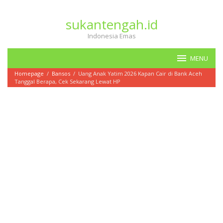
Loncat
ke
sukantengah.id
konten
Indonesia Emas
MENU
Homepage
/
Bansos
/
Uang Anak Yatim 2026 Kapan Cair di Bank Aceh
Tanggal Berapa, Cek Sekarang Lewat HP