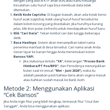
dengan yang ada di KTP anak (KIA) atau Kartu Keluarga.
Kesalahan satu huruf saja bisa membuat data tidak
ditemukan.
Ketik Kode Captcha:
Di bagian bawah, akan ada kotak berisi
huruf acak (captcha). Ketik ulang huruf-huruf tersebut ke
dalam kolom kosong yang disediakan. Jika hurufnya kurang
jelas, klik ikon putar (refresh) untuk mendapatkan huruf baru.
Klik “Cari Data”:
Tekan tombol cari dan tunggu beberapa
detik.
Baca Hasilnya:
Sistem akan menampilkan tabel nama
penerima manfaat di desa tersebut. Cari nama anak Anda.
Geser layar ke kanan hingga Anda menemukan kolom
Bansos YAPI
.
Jika statusnya tertulis
“YA”
, Keterangan
“Proses Bank
Himbara/PT Pos/BPD”
, dan Periodenya menunjukkan
bulan saat ini (misal:
“Mei – Juni 2026”
), maka itu
adalah jawaban pasti bahwa dana akan segera masuk
atau bahkan sudah masuk ke Bank Aceh.
Metode 2: Menggunakan Aplikasi
“Cek Bansos”
Jika Anda ingin fitur yang lebih lengkap, termasuk fitur “Usul dan
Sanggah”, Anda bisa menggunakan aplikasi.