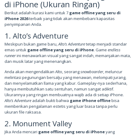
di iPhone (Ukuran Ringan)
Berikut adalah kurasi kami untuk 7
game offline yang seru di
iPhone 2026
terbaik yang tidak akan membebani kapasitas
penyimpanan Anda.
1. Alto’s Adventure
Meskipun bukan game baru,
Alto’s Adventure
tetap menjadi standar
emas untuk
game offline yang seru di iPhone
. Game
endless
runner
ini menawarkan visual yang sangat indah, memanjakan mata,
dan musik latar yang menenangkan.
Anda akan mengendalikan Alto, seorang
snowboarder
, meluncur
melintasi pegunungan bersalju yang menawan, melompati jurang,
dan menyelamatkan llama yang kabur. Gameplay-nya sederhana,
hanya membutuhkan satu sentuhan, namun sangat adiktif.
Ukurannya yang ringan membuatnya wajib ada di setiap iPhone.
Alto’s Adventure
adalah bukti bahwa
game iPhone offline
bisa
memberikan pengalaman estetis yang luar biasa tanpa perlu
ukuran file raksasa.
2. Monument Valley
Jika Anda mencari
game offline yang seru di iPhone
yang