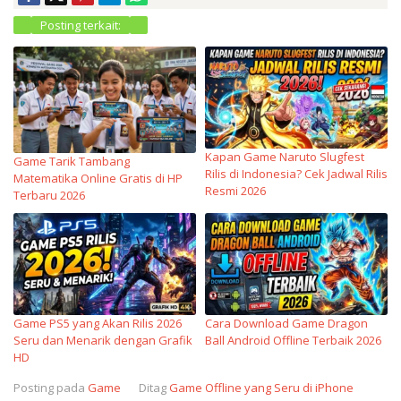
Posting terkait:
Kapan Game Naruto Slugfest
Game Tarik Tambang
Rilis di Indonesia? Cek Jadwal Rilis
Matematika Online Gratis di HP
Resmi 2026
Terbaru 2026
Game PS5 yang Akan Rilis 2026
Cara Download Game Dragon
Seru dan Menarik dengan Grafik
Ball Android Offline Terbaik 2026
HD
Posting pada
Game
Ditag
Game Offline yang Seru di iPhone