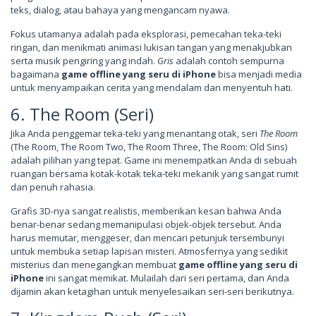
teks, dialog, atau bahaya yang mengancam nyawa.
Fokus utamanya adalah pada eksplorasi, pemecahan teka-teki
ringan, dan menikmati animasi lukisan tangan yang menakjubkan
serta musik pengiring yang indah.
Gris
adalah contoh sempurna
bagaimana
game offline yang seru di iPhone
bisa menjadi media
untuk menyampaikan cerita yang mendalam dan menyentuh hati.
6. The Room (Seri)
Jika Anda penggemar teka-teki yang menantang otak, seri
The Room
(The Room, The Room Two, The Room Three, The Room: Old Sins)
adalah pilihan yang tepat. Game ini menempatkan Anda di sebuah
ruangan bersama kotak-kotak teka-teki mekanik yang sangat rumit
dan penuh rahasia.
Grafis 3D-nya sangat realistis, memberikan kesan bahwa Anda
benar-benar sedang memanipulasi objek-objek tersebut. Anda
harus memutar, menggeser, dan mencari petunjuk tersembunyi
untuk membuka setiap lapisan misteri. Atmosfernya yang sedikit
misterius dan menegangkan membuat
game offline yang seru di
iPhone
ini sangat memikat. Mulailah dari seri pertama, dan Anda
dijamin akan ketagihan untuk menyelesaikan seri-seri berikutnya.