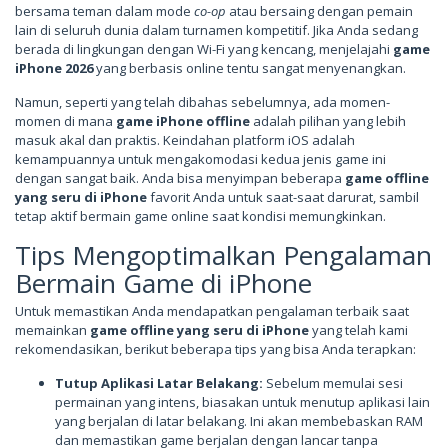
bersama teman dalam mode
co-op
atau bersaing dengan pemain
lain di seluruh dunia dalam turnamen kompetitif. Jika Anda sedang
berada di lingkungan dengan Wi-Fi yang kencang, menjelajahi
game
iPhone 2026
yang berbasis online tentu sangat menyenangkan.
Namun, seperti yang telah dibahas sebelumnya, ada momen-
momen di mana
game iPhone offline
adalah pilihan yang lebih
masuk akal dan praktis. Keindahan platform iOS adalah
kemampuannya untuk mengakomodasi kedua jenis game ini
dengan sangat baik. Anda bisa menyimpan beberapa
game offline
yang seru di iPhone
favorit Anda untuk saat-saat darurat, sambil
tetap aktif bermain game online saat kondisi memungkinkan.
Tips Mengoptimalkan Pengalaman
Bermain Game di iPhone
Untuk memastikan Anda mendapatkan pengalaman terbaik saat
memainkan
game offline yang seru di iPhone
yang telah kami
rekomendasikan, berikut beberapa tips yang bisa Anda terapkan:
Tutup Aplikasi Latar Belakang:
Sebelum memulai sesi
permainan yang intens, biasakan untuk menutup aplikasi lain
yang berjalan di latar belakang. Ini akan membebaskan RAM
dan memastikan game berjalan dengan lancar tanpa