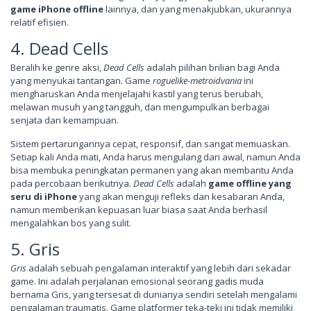
game iPhone offline
lainnya, dan yang menakjubkan, ukurannya
relatif efisien.
4. Dead Cells
Beralih ke genre aksi,
Dead Cells
adalah pilihan brilian bagi Anda
yang menyukai tantangan. Game
roguelike-metroidvania
ini
mengharuskan Anda menjelajahi kastil yang terus berubah,
melawan musuh yang tangguh, dan mengumpulkan berbagai
senjata dan kemampuan.
Sistem pertarungannya cepat, responsif, dan sangat memuaskan.
Setiap kali Anda mati, Anda harus mengulang dari awal, namun Anda
bisa membuka peningkatan permanen yang akan membantu Anda
pada percobaan berikutnya.
Dead Cells
adalah
game offline yang
seru di iPhone
yang akan menguji refleks dan kesabaran Anda,
namun memberikan kepuasan luar biasa saat Anda berhasil
mengalahkan bos yang sulit.
5. Gris
Gris
adalah sebuah pengalaman interaktif yang lebih dari sekadar
game. Ini adalah perjalanan emosional seorang gadis muda
bernama Gris, yang tersesat di dunianya sendiri setelah mengalami
pengalaman traumatis. Game platformer teka-teki ini tidak memiliki