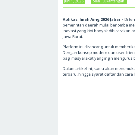
Juni 1, 2026
Oleh
Sukantengah
Aplikasi Imah Aing 2026 Jabar –
Di te
pemerintah daerah mulai berlomba meng
inovasi yang kini banyak dibicarakan 
Jawa Barat.
Platform ini dirancang untuk memberi
Dengan konsep modern dan user-frien
bagi masyarakat yang ingin mengurus b
Dalam artikel ini, kamu akan menemuka
terbaru, hingga syarat daftar dan cara lo