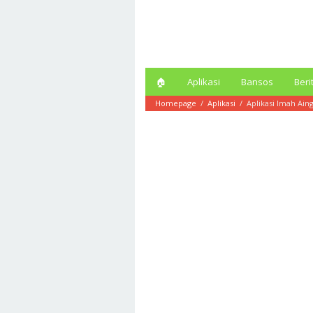
Loncat
ke
konten
🏠︎
Aplikasi
Bansos
Beri
Homepage
/
Aplikasi
/
Aplikasi Imah Ain