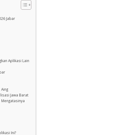
026 Jabar
gkan Aplikasi Lain
abar
 Aing
lisasi Jawa Barat
a Mengatasinya
ikasi Ini?