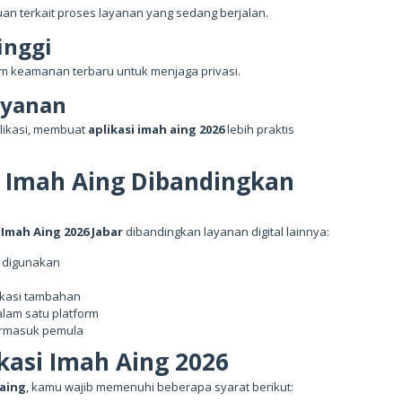
an terkait proses layanan yang sedang berjalan.
inggi
em keamanan terbaru untuk menjaga privasi.
Layanan
likasi, membuat
aplikasi imah aing 2026
lebih praktis
i Imah Aing Dibandingkan
 Imah Aing 2026 Jabar
dibandingkan layanan digital lainnya:
 digunakan
ikasi tambahan
lam satu platform
ermasuk pemula
ikasi Imah Aing 2026
 aing
, kamu wajib memenuhi beberapa syarat berikut: