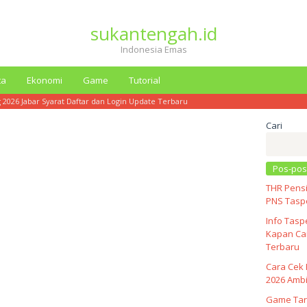
sukantengah.id
Indonesia Emas
ta
Ekonomi
Game
Tutorial
g 2026 Jabar Syarat Daftar dan Login Update Terbaru
Cari
Pos-pos
THR Pensi
PNS Taspe
Info Tasp
Kapan Cai
Terbaru
Cara Cek 
2026 Ambi
Game Tar