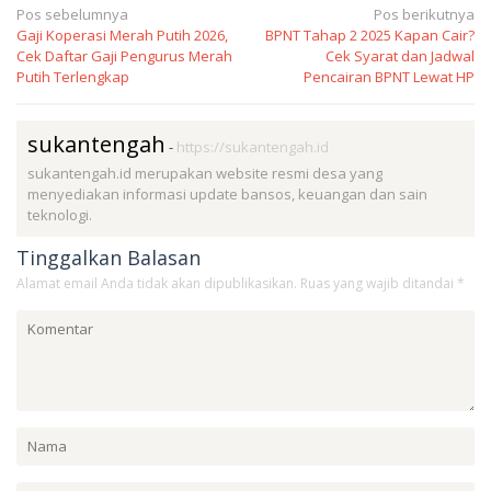
Navigasi
Pos sebelumnya
Pos berikutnya
Gaji Koperasi Merah Putih 2026,
BPNT Tahap 2 2025 Kapan Cair?
pos
Cek Daftar Gaji Pengurus Merah
Cek Syarat dan Jadwal
Putih Terlengkap
Pencairan BPNT Lewat HP
sukantengah
-
https://sukantengah.id
sukantengah.id merupakan website resmi desa yang
menyediakan informasi update bansos, keuangan dan sain
teknologi.
Tinggalkan Balasan
Alamat email Anda tidak akan dipublikasikan.
Ruas yang wajib ditandai
*