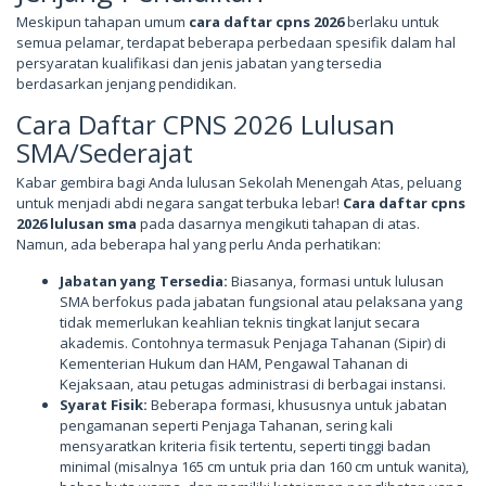
Meskipun tahapan umum
cara daftar cpns 2026
berlaku untuk
semua pelamar, terdapat beberapa perbedaan spesifik dalam hal
persyaratan kualifikasi dan jenis jabatan yang tersedia
berdasarkan jenjang pendidikan.
Cara Daftar CPNS 2026 Lulusan
SMA/Sederajat
Kabar gembira bagi Anda lulusan Sekolah Menengah Atas, peluang
untuk menjadi abdi negara sangat terbuka lebar!
Cara daftar cpns
2026 lulusan sma
pada dasarnya mengikuti tahapan di atas.
Namun, ada beberapa hal yang perlu Anda perhatikan:
Jabatan yang Tersedia:
Biasanya, formasi untuk lulusan
SMA berfokus pada jabatan fungsional atau pelaksana yang
tidak memerlukan keahlian teknis tingkat lanjut secara
akademis. Contohnya termasuk Penjaga Tahanan (Sipir) di
Kementerian Hukum dan HAM, Pengawal Tahanan di
Kejaksaan, atau petugas administrasi di berbagai instansi.
Syarat Fisik:
Beberapa formasi, khususnya untuk jabatan
pengamanan seperti Penjaga Tahanan, sering kali
mensyaratkan kriteria fisik tertentu, seperti tinggi badan
minimal (misalnya 165 cm untuk pria dan 160 cm untuk wanita),