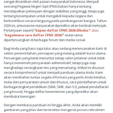
sangat dinantikan oleh jutaan masyarakat Indonesia. Menjadi
seorang Pegawai Negeri Sipil (PNS) bukan hanya tentang
mendapatkan pekerjaan dengan stabilitas yang tinggi, tetapi juga
tentang kesempatan untuk mengabdi kepada negara dan
berkontribusi secara langsung pada pembangunan bangsa. Tahun
2026 ini, antusiasme masyarakat diprediksi akan kembali melonjak.
Pertanyaan seperti “
kapan daftar CPNS 2026 dibuka
?” atau
“
bagaimana cara daftar CPNS 2026
?” mulai ramai
diperbincangkan di berbagai forum dan media sosial.
Bagi Anda yang baru saja lulus atau sedang merencanakan karir di
sektor pemerintahan, persiapan yang matang adalah kunci utama.
Persaingan yang ketat menuntut setiap calon pelamar untuk tidak
hanya memenuhi persyaratan administratif, tetapi juga siap
menghadapi serangkaian tes yang menantang. Artikel ini disusun
secara komprehensif untuk menjadi panduan utama Anda. Kami
akan membahas tuntas segala informasi yang perlu Anda ketahui,
mulai dari persyaratan umum dan khusus, cara pendaftaran untuk
berbagai tingkat pendidikan (SMA, SMK, dan S1), jadwal pendaftaran
yang krusial, hingga daftar kementerian yang diprediksi akan
membuka lowongan.
Dengan membaca panduan ini hingga akhir, Anda akan memiliki
gambaran yang jelas dan terstruktur mengenai proses rekrutmen