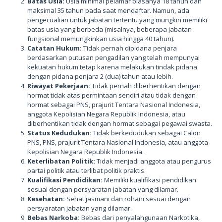
Batas Usia:
Usia minimal pelamar biasanya 18 tahun dan
maksimal 35 tahun pada saat mendaftar. Namun, ada
pengecualian untuk jabatan tertentu yang mungkin memiliki
batas usia yang berbeda (misalnya, beberapa jabatan
fungsional memungkinkan usia hingga 40 tahun).
Catatan Hukum:
Tidak pernah dipidana penjara
berdasarkan putusan pengadilan yang telah mempunyai
kekuatan hukum tetap karena melakukan tindak pidana
dengan pidana penjara 2 (dua) tahun atau lebih.
Riwayat Pekerjaan:
Tidak pernah diberhentikan dengan
hormat tidak atas permintaan sendiri atau tidak dengan
hormat sebagai PNS, prajurit Tentara Nasional Indonesia,
anggota Kepolisian Negara Republik Indonesia, atau
diberhentikan tidak dengan hormat sebagai pegawai swasta.
Status Kedudukan:
Tidak berkedudukan sebagai Calon
PNS, PNS, prajurit Tentara Nasional Indonesia, atau anggota
Kepolisian Negara Republik Indonesia.
Keterlibatan Politik:
Tidak menjadi anggota atau pengurus
partai politik atau terlibat politik praktis.
Kualifikasi Pendidikan:
Memiliki kualifikasi pendidikan
sesuai dengan persyaratan jabatan yang dilamar.
Kesehatan:
Sehat jasmani dan rohani sesuai dengan
persyaratan jabatan yang dilamar.
Bebas Narkoba:
Bebas dari penyalahgunaan Narkotika,