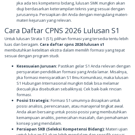
jika ada tes kompetensi bidang, lulusan SMK mungkin akan
diuji berdasarkan keterampilan teknis yang sesuai dengan
jurusannya. Persiapkan diri Anda dengan mengulang materi-
materi kejuruan yang relevan.
Cara Daftar CPNS 2026 Lulusan S1
Untuk lulusan Strata 1 (S1), pilihan formasi yang tersedia tentu lebih
luas dan beragam.
Cara daftar cpns 2026 lulusan s1
membutuhkan ketelitian ekstra dalam memilih formasi yang tepat
sesuai dengan program studi.
Kesesuaian Jurusan:
Pastikan gelar S1 Anda relevan dengan
persyaratan pendidikan formasi yang Anda lamar. Misalnya,
jika formasi mensyaratkan S1 Ilmu Komunikasi, maka lulusan
S1 Hubungan Internasional mungkin tidak bisa melamar
(kecuali jika disebutkan sebaliknya). Cek baik-baik rincian
formasi.
Posisi Strategis:
Formasi S1 umumnya disiapkan untuk
posisi analisis, perencanaan, atau manajerial tingkat awal.
Anda akan bersaing untuk posisi-posisi yang membutuhkan
kemampuan analitis, pemecahan masalah, dan pemahaman
konsep yang mendalam.
Persiapan SKB (Seleksi Kompetensi Bidang):
Materi ujian
untuk lulusan S1 akan lebih mendalam dan spesifik sesuai