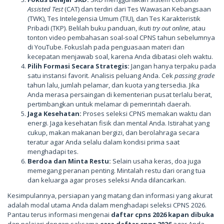
Assisted Test
(CAT) dan terdiri dari Tes Wawasan Kebangsaan
(TWK), Tes Intelegensia Umum (TIU), dan Tes Karakteristik
Pribadi (TKP). Belilah buku panduan, ikuti
try out online
, atau
tonton video pembahasan soal-soal CPNS tahun sebelumnya
di YouTube. Fokuslah pada penguasaan materi dan
kecepatan menjawab soal, karena Anda dibatasi oleh waktu.
Pilih Formasi Secara Strategis:
Jangan hanya terpaku pada
satu instansi favorit. Analisis peluang Anda. Cek
passing grade
tahun lalu, jumlah pelamar, dan kuota yang tersedia. Jika
Anda merasa persaingan di kementerian pusat terlalu berat,
pertimbangkan untuk melamar di pemerintah daerah.
Jaga Kesehatan:
Proses seleksi CPNS memakan waktu dan
energi. Jaga kesehatan fisik dan mental Anda. Istirahat yang
cukup, makan makanan bergizi, dan berolahraga secara
teratur agar Anda selalu dalam kondisi prima saat
menghadapi tes.
Berdoa dan Minta Restu:
Selain usaha keras, doa juga
memegang peranan penting. Mintalah restu dari orang tua
dan keluarga agar proses seleksi Anda dilancarkan.
Kesimpulannya, persiapan yang matang dan informasi yang akurat
adalah modal utama Anda dalam menghadapi seleksi CPNS 2026.
Pantau terus informasi mengenai
daftar cpns 2026 kapan dibuka
dan pelajari dengan saksama
cara daftar cpns 2026
agar Anda