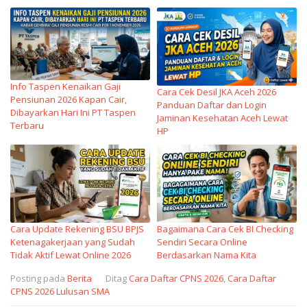
Info Taspen Kenaikan Gaji
Cara Cek Desil JKA Aceh 2026
Pensiunan 2026 Kapan Cair,
Panduan Daftar dan Login
Dibayarkan Hari Ini PT Taspen
Jaminan Kesehatan Aceh Lewat
Terbaru
HP
Cara Update Rekening BSU BPJS
Bagaimana Cara Cek BI Checking
Ketenagakerjaan yang Sudah
Sendiri Secara Online
Tidak Aktif Lewat Online 2026
Berdasarkan Nama Kita
Posting pada
Berita
Ditag
Cara Daftar CPNS 2026
,
Cara Daftar
CPNS 2026 Lulusan SMA