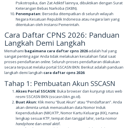
Psikotropika, dan Zat Adiktif lainnya, dibuktikan dengan Surat
Keterangan Bebas Narkoba (SKBN).
Penempatan:
Bersedia ditempatkan di seluruh wilayah
Negara Kesatuan Republik Indonesia atau negara lain yang
ditentukan oleh Instansi Pemerintah.
Cara Daftar CPNS 2026: Panduan
Langkah Demi Langkah
Memahami
bagaimana cara daftar cpns 2026
adalah hal yang
sangat penting agar Anda tidak melakukan kesalahan fatal saat
proses pendaftaran
online
. Seluruh proses pendaftaran dilakukan
secara terpusat melalui portal SSCASN BKN. Berikut adalah panduan
langkah demi langkah
cara daftar cpns 2026
:
Tahap 1: Pembuatan Akun SSCASN
Akses Portal SSCASN:
Buka browser dan kunjungi situs web
resmi SSCASN BKN (sscasn.bkn.go.id).
Buat Akun:
Klik menu “Buat Akun” atau “Pendaftaran”. Anda
akan diminta untuk memasukkan data Nomor Induk
Kependudukan (NIK) KTP, Nomor Kartu Keluarga (KK), nama
lengkap sesuai KTP, tempat dan tanggal lahir, serta nomor
handphone
dan
email
aktif.