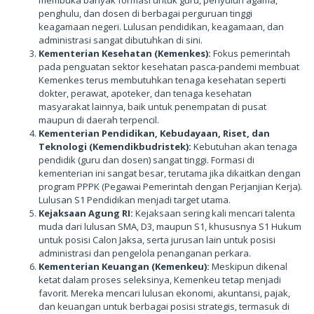
penghulu, dan dosen di berbagai perguruan tinggi
keagamaan negeri. Lulusan pendidikan, keagamaan, dan
administrasi sangat dibutuhkan di sini.
Kementerian Kesehatan (Kemenkes):
Fokus pemerintah
pada penguatan sektor kesehatan pasca-pandemi membuat
Kemenkes terus membutuhkan tenaga kesehatan seperti
dokter, perawat, apoteker, dan tenaga kesehatan
masyarakat lainnya, baik untuk penempatan di pusat
maupun di daerah terpencil.
Kementerian Pendidikan, Kebudayaan, Riset, dan
Teknologi (Kemendikbudristek):
Kebutuhan akan tenaga
pendidik (guru dan dosen) sangat tinggi. Formasi di
kementerian ini sangat besar, terutama jika dikaitkan dengan
program PPPK (Pegawai Pemerintah dengan Perjanjian Kerja).
Lulusan S1 Pendidikan menjadi target utama.
Kejaksaan Agung RI:
Kejaksaan sering kali mencari talenta
muda dari lulusan SMA, D3, maupun S1, khususnya S1 Hukum
untuk posisi Calon Jaksa, serta jurusan lain untuk posisi
administrasi dan pengelola penanganan perkara.
Kementerian Keuangan (Kemenkeu):
Meskipun dikenal
ketat dalam proses seleksinya, Kemenkeu tetap menjadi
favorit. Mereka mencari lulusan ekonomi, akuntansi, pajak,
dan keuangan untuk berbagai posisi strategis, termasuk di