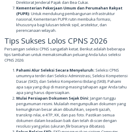
Direktorat Jenderal Pajak dan Bea Cukai.
Kementerian Pekerjaan Umum dan Perumahan Rakyat
(PUPR):
Untuk mendukung pembangunan infrastruktur
nasional, Kementerian PUPR rutin membuka formasi,
khususnya bagi lulusan teknik sipil, arsitektur, dan
perencanaan wilayah.
Tips Sukses Lolos CPNS 2026
Persaingan seleksi CPNS sangatlah ketat. Berikut adalah beberapa
tips tambahan untuk memaksimalkan peluang Anda lulus seleksi
CPNS 2026:
Pahami Alur Seleksi Secara Menyeluruh:
Seleksi CPNS
umumnya terdiri dari Seleksi Administrasi, Seleksi Kompetensi
Dasar (SKD), dan Seleksi Kompetensi Bidang (SKB). Pahami
apa saja yang diuji di masing-masing tahapan agar Anda tahu
apa yang harus dipersiapkan.
Mulai Persiapan Dokumen Sejak Dini:
Jangan tunggu
pengumuman resmi. Mulailah mengumpulkan dokumen yang
kemungkinan besar akan dibutuhkan, seperti ijazah,
transkrip nilai, e-KTP, KK, dan pas foto. Pastikan semua
dokumen dalam keadaan baik dan telah di-
scan
dengan
resolusi yang jelas (ukuran
file
biasanya dibatasi).
Fokus Belajar SKD:
SKD menggunakan sistem
Computer