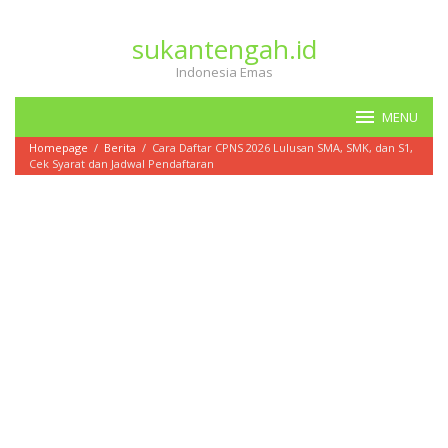
Loncat
ke
sukantengah.id
konten
Indonesia Emas
MENU
Homepage
/
Berita
/
Cara Daftar CPNS 2026 Lulusan SMA, SMK, dan S1,
Cek Syarat dan Jadwal Pendaftaran