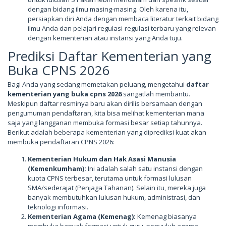
dengan bidang ilmu masing-masing. Oleh karena itu,
persiapkan diri Anda dengan membaca literatur terkait bidang
ilmu Anda dan pelajari regulasi-regulasi terbaru yang relevan
dengan kementerian atau instansi yang Anda tuju.
Prediksi Daftar Kementerian yang
Buka CPNS 2026
Bagi Anda yang sedang memetakan peluang, mengetahui
daftar
kementerian yang buka cpns 2026
sangatlah membantu.
Meskipun daftar resminya baru akan dirilis bersamaan dengan
pengumuman pendaftaran, kita bisa melihat kementerian mana
saja yang langganan membuka formasi besar setiap tahunnya.
Berikut adalah beberapa kementerian yang diprediksi kuat akan
membuka pendaftaran CPNS 2026:
Kementerian Hukum dan Hak Asasi Manusia
(Kemenkumham):
Ini adalah salah satu instansi dengan
kuota CPNS terbesar, terutama untuk formasi lulusan
SMA/sederajat (Penjaga Tahanan). Selain itu, mereka juga
banyak membutuhkan lulusan hukum, administrasi, dan
teknologi informasi.
Kementerian Agama (Kemenag):
Kemenag biasanya
membuka banyak formasi untuk guru, penyuluh agama,