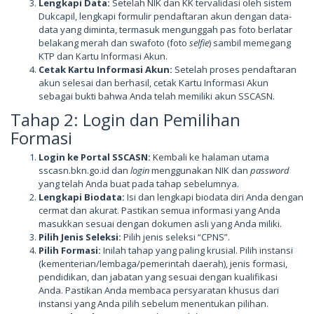
Lengkapi Data:
Setelah NIK dan KK tervalidasi oleh sistem
Dukcapil, lengkapi formulir pendaftaran akun dengan data-
data yang diminta, termasuk mengunggah pas foto berlatar
belakang merah dan swafoto (foto
selfie
) sambil memegang
KTP dan Kartu Informasi Akun.
Cetak Kartu Informasi Akun:
Setelah proses pendaftaran
akun selesai dan berhasil, cetak Kartu Informasi Akun
sebagai bukti bahwa Anda telah memiliki akun SSCASN.
Tahap 2: Login dan Pemilihan
Formasi
Login ke Portal SSCASN:
Kembali ke halaman utama
sscasn.bkn.go.id dan
login
menggunakan NIK dan
password
yang telah Anda buat pada tahap sebelumnya.
Lengkapi Biodata:
Isi dan lengkapi biodata diri Anda dengan
cermat dan akurat. Pastikan semua informasi yang Anda
masukkan sesuai dengan dokumen asli yang Anda miliki.
Pilih Jenis Seleksi:
Pilih jenis seleksi “CPNS”.
Pilih Formasi:
Inilah tahap yang paling krusial. Pilih instansi
(kementerian/lembaga/pemerintah daerah), jenis formasi,
pendidikan, dan jabatan yang sesuai dengan kualifikasi
Anda. Pastikan Anda membaca persyaratan khusus dari
instansi yang Anda pilih sebelum menentukan pilihan.