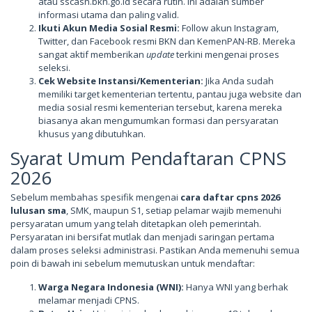
atau sscasn.bkn.go.id secara rutin. Ini adalah sumber
informasi utama dan paling valid.
Ikuti Akun Media Sosial Resmi:
Follow akun Instagram,
Twitter, dan Facebook resmi BKN dan KemenPAN-RB. Mereka
sangat aktif memberikan
update
terkini mengenai proses
seleksi.
Cek Website Instansi/Kementerian:
Jika Anda sudah
memiliki target kementerian tertentu, pantau juga website dan
media sosial resmi kementerian tersebut, karena mereka
biasanya akan mengumumkan formasi dan persyaratan
khusus yang dibutuhkan.
Syarat Umum Pendaftaran CPNS
2026
Sebelum membahas spesifik mengenai
cara daftar cpns 2026
lulusan sma
, SMK, maupun S1, setiap pelamar wajib memenuhi
persyaratan umum yang telah ditetapkan oleh pemerintah.
Persyaratan ini bersifat mutlak dan menjadi saringan pertama
dalam proses seleksi administrasi. Pastikan Anda memenuhi semua
poin di bawah ini sebelum memutuskan untuk mendaftar:
Warga Negara Indonesia (WNI):
Hanya WNI yang berhak
melamar menjadi CPNS.