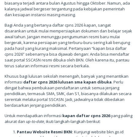
biasanya terjadi antara bulan Agustus hingga Oktober. Namun, ada
kalanya jadwal bergeser tergantung pada kebijakan pemerintah
dan kesiapan instansi masing-masing.
Bagi Anda yang bertanya daftar cpns 2026 kapan, sangat
disarankan untuk mulai mempersiapkan dokumen dan belajar sejak
awal tahun. Jangan menunggu pengumuman resmi baru mulai
bergerak, karena persiapan yang terburu-buru sering kali berujung
pada hasil yang kurang maksimal. Pertanyaan “kapan bisa daftar
cpns 2026” sebenarnya bisa dijawab dengan: Anda bisa mendaftar
saat portal SSCASN resmi dibuka oleh BKN. Oleh karena itu, pantau
terus saluran informasi resmi secara berkala.
Khusus bagi lulusan sekolah menengah, banyak yang menantikan
informasi
daftar cpns 2026 lulusan sma kapan dibuka
. Perlu
diingat bahwa pembukaan pendaftaran untuk semua jenjang
pendidikan, termasuk SMA, SMK, dan S1, biasanya dilakukan secara
serentak melalui portal SSCASN. Jadi, jadwalnya tidak dibedakan
berdasarkan jenjang pendidikan.
Untuk mendapatkan informasi
kapan daftar cpns 2026
yang paling
akurat dan
up-to-date
, ikuti langkah-langkah berikut:
Pantau Website Resmi BKN:
Kunjungi website bkn.go.id