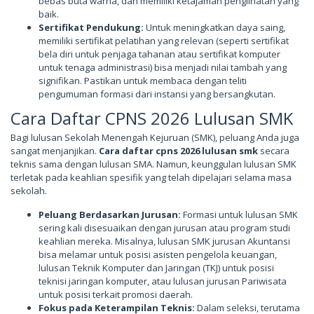
bebas buta warna, dan memiliki ketajaman penglihatan yang
baik.
Sertifikat Pendukung:
Untuk meningkatkan daya saing,
memiliki sertifikat pelatihan yang relevan (seperti sertifikat
bela diri untuk penjaga tahanan atau sertifikat komputer
untuk tenaga administrasi) bisa menjadi nilai tambah yang
signifikan. Pastikan untuk membaca dengan teliti
pengumuman formasi dari instansi yang bersangkutan.
Cara Daftar CPNS 2026 Lulusan SMK
Bagi lulusan Sekolah Menengah Kejuruan (SMK), peluang Anda juga
sangat menjanjikan.
Cara daftar cpns 2026 lulusan smk
secara
teknis sama dengan lulusan SMA. Namun, keunggulan lulusan SMK
terletak pada keahlian spesifik yang telah dipelajari selama masa
sekolah.
Peluang Berdasarkan Jurusan:
Formasi untuk lulusan SMK
sering kali disesuaikan dengan jurusan atau program studi
keahlian mereka. Misalnya, lulusan SMK jurusan Akuntansi
bisa melamar untuk posisi asisten pengelola keuangan,
lulusan Teknik Komputer dan Jaringan (TKJ) untuk posisi
teknisi jaringan komputer, atau lulusan jurusan Pariwisata
untuk posisi terkait promosi daerah.
Fokus pada Keterampilan Teknis:
Dalam seleksi, terutama