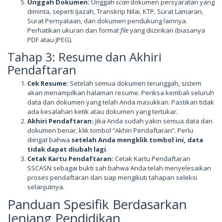
Unggah Dokumen:
Unggah
scan
dokumen persyaratan yang
diminta, seperti Ijazah, Transkrip Nilai, KTP, Surat Lamaran,
Surat Pernyataan, dan dokumen pendukung lainnya.
Perhatikan ukuran dan format
file
yang diizinkan (biasanya
PDF atau JPEG).
Tahap 3: Resume dan Akhiri
Pendaftaran
Cek Resume:
Setelah semua dokumen terunggah, sistem
akan menampilkan halaman resume. Periksa kembali seluruh
data dan dokumen yang telah Anda masukkan. Pastikan tidak
ada kesalahan ketik atau dokumen yang tertukar.
Akhiri Pendaftaran:
Jika Anda sudah yakin semua data dan
dokumen benar, klik tombol “Akhiri Pendaftaran”. Perlu
diingat bahwa
setelah Anda mengklik tombol ini, data
tidak dapat diubah lagi
.
Cetak Kartu Pendaftaran:
Cetak Kartu Pendaftaran
SSCASN sebagai bukti sah bahwa Anda telah menyelesaikan
proses pendaftaran dan siap mengikuti tahapan seleksi
selanjutnya.
Panduan Spesifik Berdasarkan
Jenjang Pendidikan