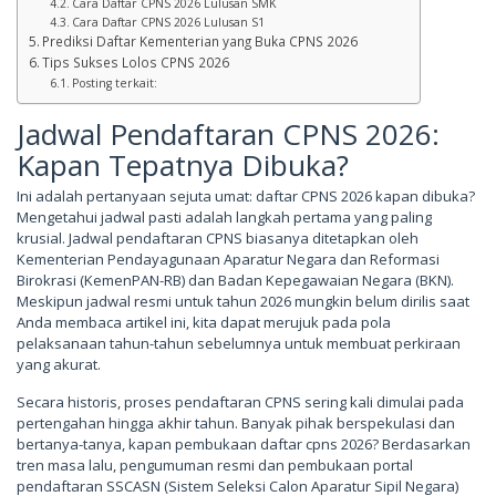
Cara Daftar CPNS 2026 Lulusan SMK
Cara Daftar CPNS 2026 Lulusan S1
Prediksi Daftar Kementerian yang Buka CPNS 2026
Tips Sukses Lolos CPNS 2026
Posting terkait:
Jadwal Pendaftaran CPNS 2026:
Kapan Tepatnya Dibuka?
Ini adalah pertanyaan sejuta umat: daftar CPNS 2026 kapan dibuka?
Mengetahui jadwal pasti adalah langkah pertama yang paling
krusial. Jadwal pendaftaran CPNS biasanya ditetapkan oleh
Kementerian Pendayagunaan Aparatur Negara dan Reformasi
Birokrasi (KemenPAN-RB) dan Badan Kepegawaian Negara (BKN).
Meskipun jadwal resmi untuk tahun 2026 mungkin belum dirilis saat
Anda membaca artikel ini, kita dapat merujuk pada pola
pelaksanaan tahun-tahun sebelumnya untuk membuat perkiraan
yang akurat.
Secara historis, proses pendaftaran CPNS sering kali dimulai pada
pertengahan hingga akhir tahun. Banyak pihak berspekulasi dan
bertanya-tanya, kapan pembukaan daftar cpns 2026? Berdasarkan
tren masa lalu, pengumuman resmi dan pembukaan portal
pendaftaran SSCASN (Sistem Seleksi Calon Aparatur Sipil Negara)