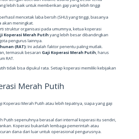
g lebih baik untuk memberikan gaji yang lebih tinggi
berhasil mencetak laba bersih (SHU) yang tinggi, biasanya
a akan meningkat.
i struktur organisasi pada umumnya, ketua koperasi
ji Koperasi Merah Putih
yang lebih besar dibandingkan
gota pengurus lainnya.
hunan (RAT):
Ini adalah faktor penentu paling mutlak.
gan, termasuk besaran
Gaji Koperasi Merah Putih
, harus
rum RAT.
tih tidak bisa dipukul rata. Setiap koperasi memiliki kebijakan
erasi Merah Putih
i Koperasi Merah Putih atau lebih tepatnya, siapa yang gaji
Putih sepenuhnya berasal dari internal koperasi itu sendiri,
alankan. Koperasi bukanlah lembaga pemerintah atau
uran dana dari luar untuk operasional pengurusnya.