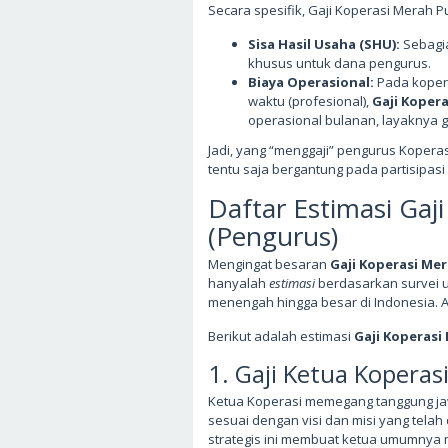
Secara spesifik, Gaji Koperasi Merah Put
Sisa Hasil Usaha (SHU):
Sebagia
khusus untuk dana pengurus.
Biaya Operasional:
Pada koper
waktu (profesional),
Gaji Koper
operasional bulanan, layaknya 
Jadi, yang “menggaji” pengurus Koperasi
tentu saja bergantung pada partisipasi
Daftar Estimasi Gaj
(Pengurus)
Mengingat besaran
Gaji Koperasi Me
hanyalah
estimasi
berdasarkan survei 
menengah hingga besar di Indonesia. An
Berikut adalah estimasi
Gaji Koperasi
1. Gaji Ketua Koperas
Ketua Koperasi memegang tanggung jaw
sesuai dengan visi dan misi yang tela
strategis ini membuat ketua umumnya