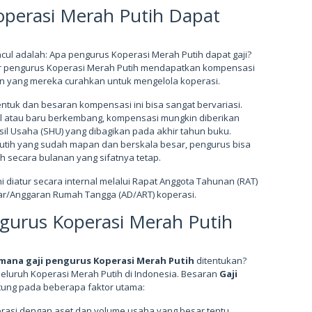
operasi Merah Putih Dapat
ul adalah: Apa pengurus Koperasi Merah Putih dapat gaji?
r pengurus Koperasi Merah Putih mendapatkan kompensasi
iran yang mereka curahkan untuk mengelola koperasi.
ntuk dan besaran kompensasi ini bisa sangat bervariasi.
cil atau baru berkembang, kompensasi mungkin diberikan
il Usaha (SHU) yang dibagikan pada akhir tahun buku.
Putih yang sudah mapan dan berskala besar, pengurus bisa
 secara bulanan yang sifatnya tetap.
i diatur secara internal melalui Rapat Anggota Tahunan (RAT)
r/Anggaran Rumah Tangga (AD/ART) koperasi.
gurus Koperasi Merah Putih
mana gaji pengurus Koperasi Merah Putih
ditentukan?
seluruh Koperasi Merah Putih di Indonesia. Besaran
Gaji
ung pada beberapa faktor utama:
rasi dengan aset dan volume usaha yang besar tentu