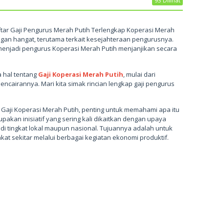
93 Dilihat
ftar Gaji Pengurus Merah Putih Terlengkap Koperasi Merah
ngan hangat, terutama terkait kesejahteraan pengurusnya.
enjadi pengurus Koperasi Merah Putih menjanjikan secara
a hal tentang
Gaji Koperasi Merah Putih
, mulai dari
ncairannya. Mari kita simak rincian lengkap gaji pengurus
Gaji Koperasi Merah Putih, penting untuk memahami apa itu
upakan inisiatif yang sering kali dikaitkan dengan upaya
di tingkat lokal maupun nasional. Tujuannya adalah untuk
 sekitar melalui berbagai kegiatan ekonomi produktif.