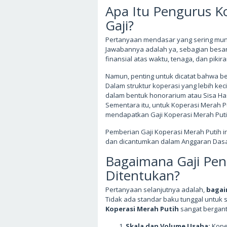
Apa Itu Pengurus K
Gaji?
Pertanyaan mendasar yang sering munc
Jawabannya adalah ya, sebagian besa
finansial atas waktu, tenaga, dan pik
Namun, penting untuk dicatat bahwa be
Dalam struktur koperasi yang lebih ke
dalam bentuk honorarium atau Sisa Has
Sementara itu, untuk Koperasi Merah 
mendapatkan Gaji Koperasi Merah Putih
Pemberian Gaji Koperasi Merah Putih in
dan dicantumkan dalam Anggaran Dasa
Bagaimana Gaji Pen
Ditentukan?
Pertanyaan selanjutnya adalah,
bagai
Tidak ada standar baku tunggal untuk 
Koperasi Merah Putih
sangat bergant
Skala dan Volume Usaha:
Kope