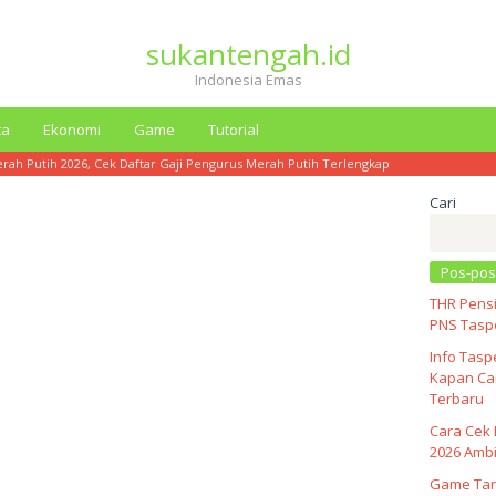
sukantengah.id
Indonesia Emas
ta
Ekonomi
Game
Tutorial
erah Putih 2026, Cek Daftar Gaji Pengurus Merah Putih Terlengkap
Cari
Pos-pos
THR Pensi
PNS Taspe
Info Tasp
Kapan Cai
Terbaru
Cara Cek 
2026 Ambi
Game Tar