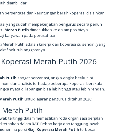
ih diambil dari:
n persentase dari keuntungan bersih koperasi disisihkan
asi yang sudah mempekerjakan pengurus secara penuh
asi Merah Putih
dimasukkan ke dalam pos biaya
gaji karyawan pada perusahaan.
 Merah Putih adalah kinerja dari koperasi itu sendiri, yang
 aktif seluruh anggotanya.
i Koperasi Merah Putih 2026
rah Putih
sangat bervariasi, angka-angka berikut ini
umum dan analisis terhadap beberapa koperasi berskala
gka nyata di lapangan bisa lebih tinggi atau lebih rendah.
 Merah Putih
untuk jajaran pengurus di tahun 2026:
i Merah Putih
ab tertinggi dalam memastikan roda organisasi berjalan
h ditetapkan dalam RAT. Beban kerja dan tanggung jawab
 menerima porsi
Gaji Koperasi Merah Putih
terbesar.