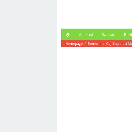
Loncat
ke
konten
🏠︎
Aplikasi
Bansos
Beri
Homepage
/
Ekonomi
/
Gaji Koperasi M