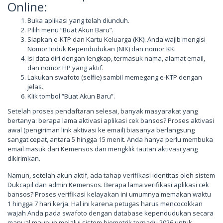
Online:
Buka aplikasi yang telah diunduh.
Pilih menu “Buat Akun Baru”.
Siapkan e-KTP dan Kartu Keluarga (KK). Anda wajib mengisi
Nomor Induk Kependudukan (NIK) dan nomor KK.
Isi data diri dengan lengkap, termasuk nama, alamat email,
dan nomor HP yang aktif.
Lakukan swafoto (selfie) sambil memegang e-KTP dengan
jelas.
Klik tombol “Buat Akun Baru”.
Setelah proses pendaftaran selesai, banyak masyarakat yang
bertanya: berapa lama aktivasi aplikasi cek bansos? Proses aktivasi
awal (pengiriman link aktivasi ke email) biasanya berlangsung
sangat cepat, antara 5 hingga 15 menit. Anda hanya perlu membuka
email masuk dari Kemensos dan mengklik tautan aktivasi yang
dikirimkan.
Namun, setelah akun aktif, ada tahap verifikasi identitas oleh sistem
Dukcapil dan admin Kemensos. Berapa lama verifikasi aplikasi cek
bansos? Proses verifikasi kelayakan ini umumnya memakan waktu
1 hingga 7 hari kerja. Hal ini karena petugas harus mencocokkan
wajah Anda pada swafoto dengan database kependudukan secara
manual maupun melalui sistem biometrik terpadu 2026 untuk