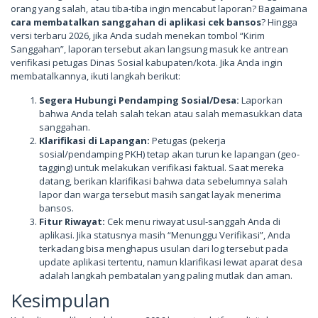
orang yang salah, atau tiba-tiba ingin mencabut laporan? Bagaimana
cara membatalkan sanggahan di aplikasi cek bansos
? Hingga
versi terbaru 2026, jika Anda sudah menekan tombol “Kirim
Sanggahan”, laporan tersebut akan langsung masuk ke antrean
verifikasi petugas Dinas Sosial kabupaten/kota. Jika Anda ingin
membatalkannya, ikuti langkah berikut:
Segera Hubungi Pendamping Sosial/Desa:
Laporkan
bahwa Anda telah salah tekan atau salah memasukkan data
sanggahan.
Klarifikasi di Lapangan:
Petugas (pekerja
sosial/pendamping PKH) tetap akan turun ke lapangan (geo-
tagging) untuk melakukan verifikasi faktual. Saat mereka
datang, berikan klarifikasi bahwa data sebelumnya salah
lapor dan warga tersebut masih sangat layak menerima
bansos.
Fitur Riwayat:
Cek menu riwayat usul-sanggah Anda di
aplikasi. Jika statusnya masih “Menunggu Verifikasi”, Anda
terkadang bisa menghapus usulan dari log tersebut pada
update aplikasi tertentu, namun klarifikasi lewat aparat desa
adalah langkah pembatalan yang paling mutlak dan aman.
Kesimpulan