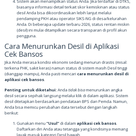
Sistem akan menampilkan status Anda. Jika terdaftar di DTKS,
biasanya informasi detail terkait skor kemiskinan atau status
desil Anda bisa dikoordinasikan lebih lanjut melalui
pendamping PKH atau operator SIKS-NG di desa/kelurahan
Anda. Di beberapa update terbaru 2026, status rentan miskin
(desil) ini mulai ditampilkan secara transparan di profil akun
pengguna.
Cara Menurunkan Desil di Aplikasi
Cek Bansos
Jika Anda merasa kondisi ekonomi sedang menurun drastis (misal:
terkena PHK, sakit keras) namun status di sistem masih Desil tinggi
(dianggap mampu), Anda pasti mencari
cara menurunkan desil di
aplikasi cek bansos
.
Penting untuk diketahui:
Anda
tidak bisa
menurunkan angka
desil secara sepihak langsung melalui klik di dalam aplikasi. Sistem
desil ditetapkan berdasarkan pendataan BPS dan Pemda. Namun,
Anda bisa memicu perubahan data tersebut dengan langkah
berikut:
Gunakan menu
“Usul”
di dalam
aplikasi cek bansos
.
Daftarkan diri Anda atau tetangga yang kondisinya memang
layak masuk kategori Desil bawah.