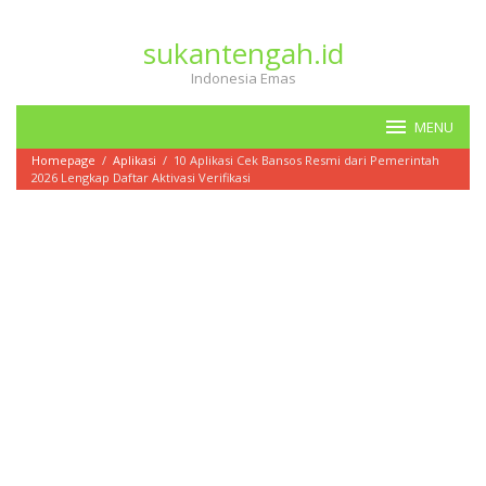
Loncat
ke
sukantengah.id
konten
Indonesia Emas
MENU
Homepage
/
Aplikasi
/
10 Aplikasi Cek Bansos Resmi dari Pemerintah
2026 Lengkap Daftar Aktivasi Verifikasi