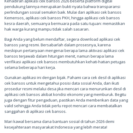
Kehadiran aplikasi cek bansos 2026 beserta platform digital
pendukung lainnya merupakan bukti nyata bahwa transparansi
perlindungan sosial semakin baik. Mulai dari aplikasi cek bansos
Kemensos, aplikasi cek bansos PKH, hingga aplikasi cek bansos
kesra daerah, semuanya bermuara pada satu tujuan: memastikan
hak warga kurang mampu tidak salah sasaran.
Bagi Anda yang belum mendaftar, segera download aplikasi cek
bansos yang resmi. Bersabarlah dalam prosesnya, karena
meskipun pertanyaan mengenai berapa lama aktivasi aplikasi cek
bansos terjawab dalam hitungan menit, namun berapa lama
verifikasi aplikasi cek bansos membutuhkan kehati-hatian petugas
selama beberapa hari kerja.
Gunakan aplikasi ini dengan bijak. Pahami cara cek desil di aplikasi
cek bansos untuk mengetahui posisi data sosial Anda, dan ikuti
prosedur resmi melalui desa jika mencari cara menurunkan desil di
aplikasi cek bansos akibat kondisi ekonomi yang memburuk. Begitu
juga dengan fitur pengaduan, pastikan Anda memberikan data yang
valid sehingga Anda tidak perlu repot mencari cara membatalkan
sanggahan di aplikasi cek bansos.
Mari kawal bersama dana bantuan sosial di tahun 2026 demi
kesejahteraan masyarakat Indonesia yang lebih merata!