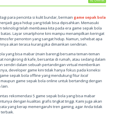
92 Dilihat
agi para pencinta si kulit bundar, bermain
game sepak bola
 menjadi gaya hidup yang tidak bisa dipisahkan. Memasuki
 teknologi telah membawa kita pada era game sepak bola
 batas. Layar smartphone kini mampu menampilkan keringat
 atmosfer penonton yang sangat hidup. Namun, sehebat apa
nya akan terasa kurang jika dimainkan sendirian.
bola yang bisa mabar (main bareng) bersama teman-teman
at nongkrong di kafe, bersantai di rumah, atau sedang dalam
n sendiri dalam sebuah pertandingan virtual memberikan
knya, developer game kini tidak hanya fokus pada koneksi
game sepak bola offline yang mendukung fitur
local
al, maupun game sepak bola online untuk bertanding dengan
lain.
 tuntas rekomendasi 5 game sepak bola yang bisa mabar
tunya dengan kualitas grafis tingkat tinggi. Kami juga akan
ata yang kerap memengaruhi tren gaming, agar Anda tidak
terbaik.