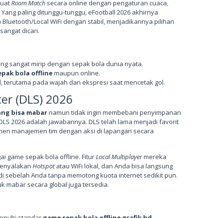
buat
Room Match
secara online dengan pengaturan cuaca,
Yang paling ditunggu-tunggu, eFootball 2026 akhirnya
Bluetooth/Local WiFi dengan stabil, menjadikannya pilihan
sangat dicari.
g sangat mirip dengan sepak bola dunia nyata.
pak bola offline
maupun online.
l, terutama pada wajah dan ekspresi saat mencetak gol.
er (DLS) 2026
ang bisa mabar
namun tidak ingin membebani penyimpanan
 DLS 2026 adalah jawabannya. DLS telah lama menjadi favorit
en manajemen tim dengan aksi di lapangan secara
i game sepak bola offline. Fitur
Local Multiplayer
mereka
 menyalakan
Hotspot
atau WiFi lokal, dan Anda bisa langsung
i sebelah Anda tanpa memotong kuota internet sedikit pun.
k mabar secara global juga tersedia.
enuhi standar
game sepak bola offline grafik hd
.