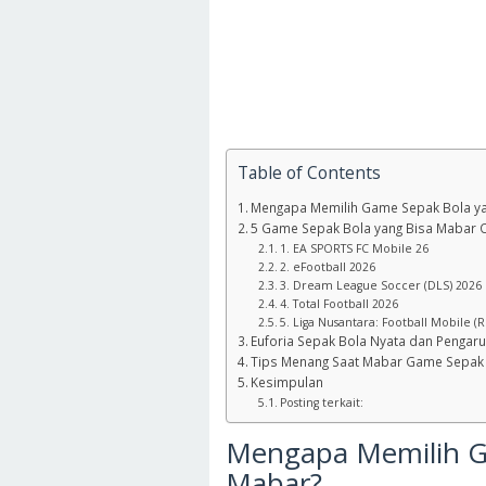
Table of Contents
Mengapa Memilih Game Sepak Bola ya
5 Game Sepak Bola yang Bisa Mabar On
1. EA SPORTS FC Mobile 26
2. eFootball 2026
3. Dream League Soccer (DLS) 2026
4. Total Football 2026
5. Liga Nusantara: Football Mobile 
Euforia Sepak Bola Nyata dan Penga
Tips Menang Saat Mabar Game Sepak B
Kesimpulan
Posting terkait:
Mengapa Memilih G
Mabar?