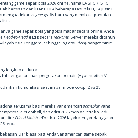
a tentang game sepak bola 2026 online, nama EA SPORTS FC
lah berpisah dari lisensi FIFA beberapa tahun lalu, EA justru
ini menghadirkan
engine
grafis baru yang membuat pantulan
listik.
ajanya game sepak bola yang bisa mabar secara online. Anda
de
Head-to-Head
(H2H) secara
real-time
. Server mereka di tahun
wilayah Asia Tenggara, sehingga lag atau
delay
sangat minim
ling lengkap di dunia.
k hd
dengan animasi pergerakan pemain (Hypermotion V
dahkan komunikasi saat mabar mode ko-op (2 vs 2).
imadona, terutama bagi mereka yang mencari
gameplay
yang
memperbaiki eFootball, dan edisi 2026 menjadi titik balik di
n fitur
Friend Match
. eFootball 2026 layak menyandang gelar
26 terbaik.
ebasan luar biasa bagi Anda yang mencari game sepak