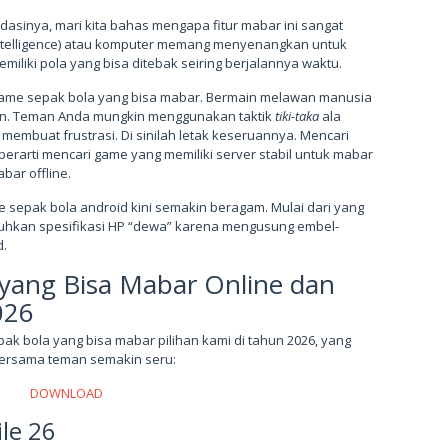
asinya, mari kita bahas mengapa fitur mabar ini sangat
l Intelligence) atau komputer memang menyenangkan untuk
miliki pola yang bisa ditebak seiring berjalannya waktu.
game sepak bola yang bisa mabar. Bermain melawan manusia
n. Teman Anda mungkin menggunakan taktik
tiki-taka
ala
membuat frustrasi. Di sinilah letak keseruannya. Mencari
berarti mencari game yang memiliki server stabil untuk mabar
bar offline.
me sepak bola android kini semakin beragam. Mulai dari yang
uhkan spesifikasi HP “dewa” karena mengusung embel-
d.
yang Bisa Mabar Online dan
026
ak bola yang bisa mabar pilihan kami di tahun 2026, yang
ersama teman semakin seru:
DOWNLOAD
le 26