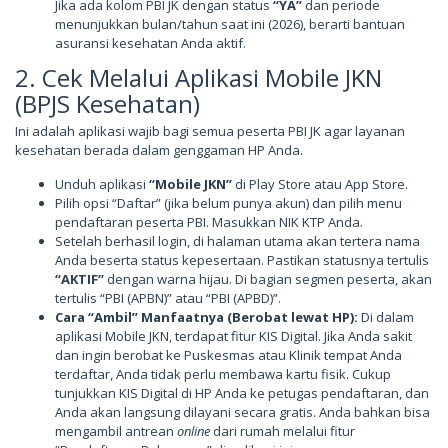
Jika ada kolom PBI JK dengan status
“YA”
dan periode
menunjukkan bulan/tahun saat ini (2026), berarti bantuan
asuransi kesehatan Anda aktif.
2. Cek Melalui Aplikasi Mobile JKN
(BPJS Kesehatan)
Ini adalah aplikasi wajib bagi semua peserta PBI JK agar layanan
kesehatan berada dalam genggaman HP Anda.
Unduh aplikasi
“Mobile JKN”
di Play Store atau App Store.
Pilih opsi “Daftar” (jika belum punya akun) dan pilih menu
pendaftaran peserta PBI. Masukkan NIK KTP Anda.
Setelah berhasil login, di halaman utama akan tertera nama
Anda beserta status kepesertaan. Pastikan statusnya tertulis
“AKTIF”
dengan warna hijau. Di bagian segmen peserta, akan
tertulis “PBI (APBN)” atau “PBI (APBD)”.
Cara “Ambil” Manfaatnya (Berobat lewat HP):
Di dalam
aplikasi Mobile JKN, terdapat fitur KIS Digital. Jika Anda sakit
dan ingin berobat ke Puskesmas atau Klinik tempat Anda
terdaftar, Anda tidak perlu membawa kartu fisik. Cukup
tunjukkan KIS Digital di HP Anda ke petugas pendaftaran, dan
Anda akan langsung dilayani secara gratis. Anda bahkan bisa
mengambil antrean
online
dari rumah melalui fitur