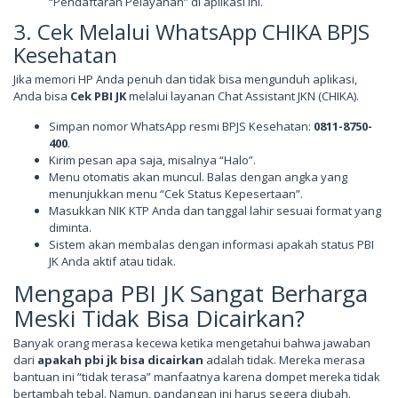
“Pendaftaran Pelayanan” di aplikasi ini.
3. Cek Melalui WhatsApp CHIKA BPJS
Kesehatan
Jika memori HP Anda penuh dan tidak bisa mengunduh aplikasi,
Anda bisa
Cek PBI JK
melalui layanan Chat Assistant JKN (CHIKA).
Simpan nomor WhatsApp resmi BPJS Kesehatan:
0811-8750-
400
.
Kirim pesan apa saja, misalnya “Halo”.
Menu otomatis akan muncul. Balas dengan angka yang
menunjukkan menu “Cek Status Kepesertaan”.
Masukkan NIK KTP Anda dan tanggal lahir sesuai format yang
diminta.
Sistem akan membalas dengan informasi apakah status PBI
JK Anda aktif atau tidak.
Mengapa PBI JK Sangat Berharga
Meski Tidak Bisa Dicairkan?
Banyak orang merasa kecewa ketika mengetahui bahwa jawaban
dari
apakah pbi jk bisa dicairkan
adalah tidak. Mereka merasa
bantuan ini “tidak terasa” manfaatnya karena dompet mereka tidak
bertambah tebal. Namun, pandangan ini harus segera diubah.