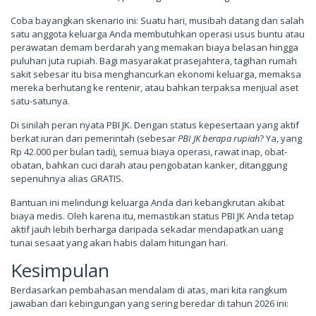
Coba bayangkan skenario ini: Suatu hari, musibah datang dan salah
satu anggota keluarga Anda membutuhkan operasi usus buntu atau
perawatan demam berdarah yang memakan biaya belasan hingga
puluhan juta rupiah. Bagi masyarakat prasejahtera, tagihan rumah
sakit sebesar itu bisa menghancurkan ekonomi keluarga, memaksa
mereka berhutang ke rentenir, atau bahkan terpaksa menjual aset
satu-satunya.
Di sinilah peran nyata PBI JK. Dengan status kepesertaan yang aktif
berkat iuran dari pemerintah (sebesar
PBI JK berapa rupiah
? Ya, yang
Rp 42.000 per bulan tadi), semua biaya operasi, rawat inap, obat-
obatan, bahkan cuci darah atau pengobatan kanker, ditanggung
sepenuhnya alias GRATIS.
Bantuan ini melindungi keluarga Anda dari kebangkrutan akibat
biaya medis. Oleh karena itu, memastikan status PBI JK Anda tetap
aktif jauh lebih berharga daripada sekadar mendapatkan uang
tunai sesaat yang akan habis dalam hitungan hari.
Kesimpulan
Berdasarkan pembahasan mendalam di atas, mari kita rangkum
jawaban dari kebingungan yang sering beredar di tahun 2026 ini: