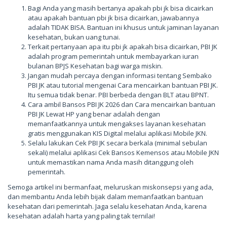
Bagi Anda yang masih bertanya apakah pbi jk bisa dicairkan
atau apakah bantuan pbi jk bisa dicairkan, jawabannya
adalah TIDAK BISA. Bantuan ini khusus untuk jaminan layanan
kesehatan, bukan uang tunai.
Terkait pertanyaan apa itu pbi jk apakah bisa dicairkan, PBI JK
adalah program pemerintah untuk membayarkan iuran
bulanan BPJS Kesehatan bagi warga miskin.
Jangan mudah percaya dengan informasi tentang Sembako
PBI JK atau tutorial mengenai Cara mencairkan bantuan PBI JK.
Itu semua tidak benar. PBI berbeda dengan BLT atau BPNT.
Cara ambil Bansos PBI JK 2026 dan Cara mencairkan bantuan
PBI JK Lewat HP yang benar adalah dengan
memanfaatkannya untuk mengakses layanan kesehatan
gratis menggunakan KIS Digital melalui aplikasi Mobile JKN.
Selalu lakukan Cek PBI JK secara berkala (minimal sebulan
sekali) melalui aplikasi Cek Bansos Kemensos atau Mobile JKN
untuk memastikan nama Anda masih ditanggung oleh
pemerintah.
Semoga artikel ini bermanfaat, meluruskan miskonsepsi yang ada,
dan membantu Anda lebih bijak dalam memanfaatkan bantuan
kesehatan dari pemerintah. Jaga selalu kesehatan Anda, karena
kesehatan adalah harta yang paling tak ternilai!