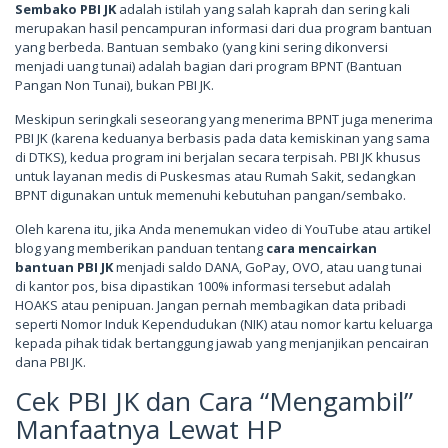
Sembako PBI JK
adalah istilah yang salah kaprah dan sering kali
merupakan hasil pencampuran informasi dari dua program bantuan
yang berbeda. Bantuan sembako (yang kini sering dikonversi
menjadi uang tunai) adalah bagian dari program BPNT (Bantuan
Pangan Non Tunai), bukan PBI JK.
Meskipun seringkali seseorang yang menerima BPNT juga menerima
PBI JK (karena keduanya berbasis pada data kemiskinan yang sama
di DTKS), kedua program ini berjalan secara terpisah. PBI JK khusus
untuk layanan medis di Puskesmas atau Rumah Sakit, sedangkan
BPNT digunakan untuk memenuhi kebutuhan pangan/sembako.
Oleh karena itu, jika Anda menemukan video di YouTube atau artikel
blog yang memberikan panduan tentang
cara mencairkan
bantuan PBI JK
menjadi saldo DANA, GoPay, OVO, atau uang tunai
di kantor pos, bisa dipastikan 100% informasi tersebut adalah
HOAKS atau penipuan. Jangan pernah membagikan data pribadi
seperti Nomor Induk Kependudukan (NIK) atau nomor kartu keluarga
kepada pihak tidak bertanggung jawab yang menjanjikan pencairan
dana PBI JK.
Cek PBI JK dan Cara “Mengambil”
Manfaatnya Lewat HP