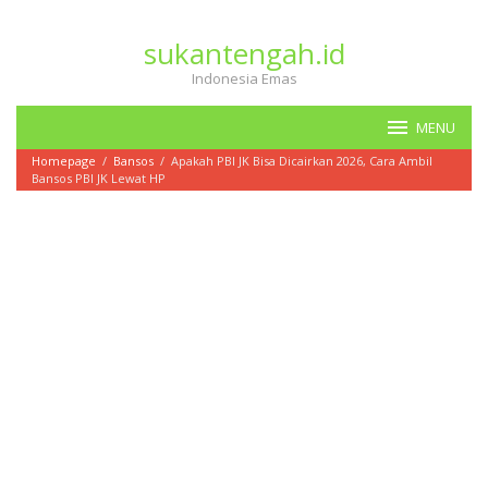
Loncat
ke
sukantengah.id
konten
Indonesia Emas
MENU
Homepage
/
Bansos
/
Apakah PBI JK Bisa Dicairkan 2026, Cara Ambil
Bansos PBI JK Lewat HP