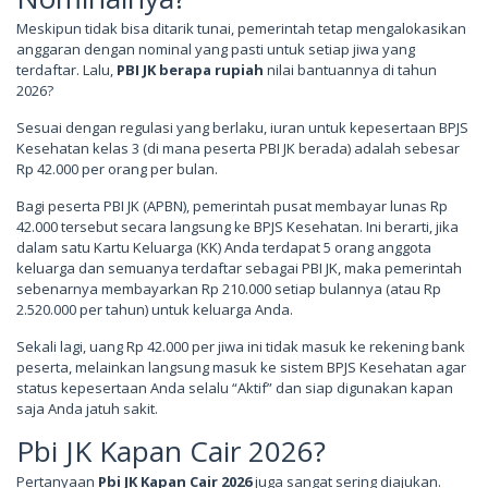
Meskipun tidak bisa ditarik tunai, pemerintah tetap mengalokasikan
anggaran dengan nominal yang pasti untuk setiap jiwa yang
terdaftar. Lalu,
PBI JK berapa rupiah
nilai bantuannya di tahun
2026?
Sesuai dengan regulasi yang berlaku, iuran untuk kepesertaan BPJS
Kesehatan kelas 3 (di mana peserta PBI JK berada) adalah sebesar
Rp 42.000 per orang per bulan.
Bagi peserta PBI JK (APBN), pemerintah pusat membayar lunas Rp
42.000 tersebut secara langsung ke BPJS Kesehatan. Ini berarti, jika
dalam satu Kartu Keluarga (KK) Anda terdapat 5 orang anggota
keluarga dan semuanya terdaftar sebagai PBI JK, maka pemerintah
sebenarnya membayarkan Rp 210.000 setiap bulannya (atau Rp
2.520.000 per tahun) untuk keluarga Anda.
Sekali lagi, uang Rp 42.000 per jiwa ini tidak masuk ke rekening bank
peserta, melainkan langsung masuk ke sistem BPJS Kesehatan agar
status kepesertaan Anda selalu “Aktif” dan siap digunakan kapan
saja Anda jatuh sakit.
Pbi JK Kapan Cair 2026?
Pertanyaan
Pbi JK Kapan Cair 2026
juga sangat sering diajukan.