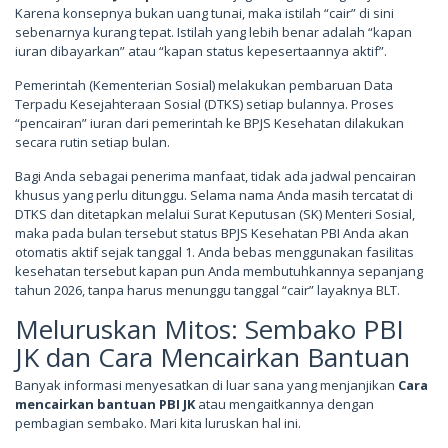
Karena konsepnya bukan uang tunai, maka istilah “cair” di sini
sebenarnya kurang tepat. Istilah yang lebih benar adalah “kapan
iuran dibayarkan” atau “kapan status kepesertaannya aktif”.
Pemerintah (Kementerian Sosial) melakukan pembaruan Data
Terpadu Kesejahteraan Sosial (DTKS) setiap bulannya. Proses
“pencairan” iuran dari pemerintah ke BPJS Kesehatan dilakukan
secara rutin setiap bulan.
Bagi Anda sebagai penerima manfaat, tidak ada jadwal pencairan
khusus yang perlu ditunggu. Selama nama Anda masih tercatat di
DTKS dan ditetapkan melalui Surat Keputusan (SK) Menteri Sosial,
maka pada bulan tersebut status BPJS Kesehatan PBI Anda akan
otomatis aktif sejak tanggal 1. Anda bebas menggunakan fasilitas
kesehatan tersebut kapan pun Anda membutuhkannya sepanjang
tahun 2026, tanpa harus menunggu tanggal “cair” layaknya BLT.
Meluruskan Mitos: Sembako PBI
JK dan Cara Mencairkan Bantuan
Banyak informasi menyesatkan di luar sana yang menjanjikan
Cara
mencairkan bantuan PBI JK
atau mengaitkannya dengan
pembagian sembako. Mari kita luruskan hal ini.