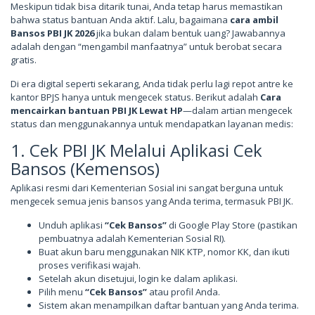
Meskipun tidak bisa ditarik tunai, Anda tetap harus memastikan
bahwa status bantuan Anda aktif. Lalu, bagaimana
cara ambil
Bansos PBI JK 2026
jika bukan dalam bentuk uang? Jawabannya
adalah dengan “mengambil manfaatnya” untuk berobat secara
gratis.
Di era digital seperti sekarang, Anda tidak perlu lagi repot antre ke
kantor BPJS hanya untuk mengecek status. Berikut adalah
Cara
mencairkan bantuan PBI JK Lewat HP
—dalam artian mengecek
status dan menggunakannya untuk mendapatkan layanan medis:
1. Cek PBI JK Melalui Aplikasi Cek
Bansos (Kemensos)
Aplikasi resmi dari Kementerian Sosial ini sangat berguna untuk
mengecek semua jenis bansos yang Anda terima, termasuk PBI JK.
Unduh aplikasi
“Cek Bansos”
di Google Play Store (pastikan
pembuatnya adalah Kementerian Sosial RI).
Buat akun baru menggunakan NIK KTP, nomor KK, dan ikuti
proses verifikasi wajah.
Setelah akun disetujui, login ke dalam aplikasi.
Pilih menu
“Cek Bansos”
atau profil Anda.
Sistem akan menampilkan daftar bantuan yang Anda terima.