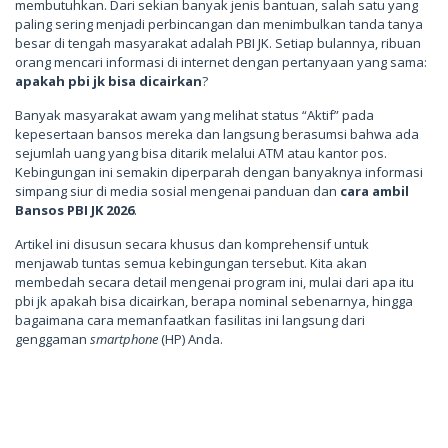
membutuhkan. Dari sekian banyak jenis bantuan, salah satu yang
paling sering menjadi perbincangan dan menimbulkan tanda tanya
besar di tengah masyarakat adalah PBI JK. Setiap bulannya, ribuan
orang mencari informasi di internet dengan pertanyaan yang sama:
apakah pbi jk bisa dicairkan
?
Banyak masyarakat awam yang melihat status “Aktif” pada
kepesertaan bansos mereka dan langsung berasumsi bahwa ada
sejumlah uang yang bisa ditarik melalui ATM atau kantor pos.
Kebingungan ini semakin diperparah dengan banyaknya informasi
simpang siur di media sosial mengenai panduan dan
cara ambil
Bansos PBI JK 2026
.
Artikel ini disusun secara khusus dan komprehensif untuk
menjawab tuntas semua kebingungan tersebut. Kita akan
membedah secara detail mengenai program ini, mulai dari apa itu
pbi jk apakah bisa dicairkan, berapa nominal sebenarnya, hingga
bagaimana cara memanfaatkan fasilitas ini langsung dari
genggaman
smartphone
(HP) Anda.