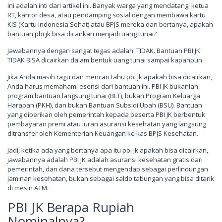
Ini adalah inti dari artikel ini. Banyak warga yang mendatangi ketua
RT, kantor desa, atau pendamping sosial dengan membawa kartu
KIS (Kartu Indonesia Sehat) atau BPJS mereka dan bertanya, apakah
bantuan pbi jk bisa dicairkan menjadi uang tunai?
Jawabannya dengan sangat tegas adalah: TIDAK. Bantuan PBI JK
TIDAK BISA dicairkan dalam bentuk uang tunai sampai kapanpun.
Jika Anda masih ragu dan mencari tahu pbi jk apakah bisa dicairkan,
Anda harus memahami esensi dari bantuan ini. PBI JK bukanlah
program bantuan langsung tunai (BLT), bukan Program Keluarga
Harapan (PKH), dan bukan Bantuan Subsidi Upah (BSU). Bantuan
yang diberikan oleh pemerintah kepada peserta PBI JK berbentuk
pembayaran premi atau iuran asuransi kesehatan yang langsung
ditransfer oleh Kementerian Keuangan ke kas BPJS Kesehatan.
Jadi, ketika ada yang bertanya apa itu pbi jk apakah bisa dicairkan,
jawabannya adalah PBI JK adalah asuransi kesehatan gratis dari
pemerintah, dan dana tersebut mengendap sebagai perlindungan
jaminan kesehatan, bukan sebagai saldo tabungan yang bisa ditarik
di mesin ATM.
PBI JK Berapa Rupiah
Nominalnya?