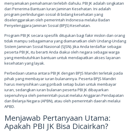
menyamakan pemahaman terlebih dahulu. PBI JK adalah singkatan
dari Penerima Bantuan Iuran Jaminan Kesehatan. Ini adalah
program perlindungan sosial di bidang kesehatan yang
diselenggarakan oleh pemerintah Indonesia melalui Badan
Penyelenggara Jaminan Sosial (BPJS) Kesehatan.
Program PBI JK secara spesifik ditujukan bagi fakir miskin dan orang
tidak mampu sebagaimana yang diamanatkan oleh Undang-Undang
Sistem Jaminan Sosial Nasional (SJSN). Jika Anda terdaftar sebagai
peserta PBI JK, itu berarti Anda diakui oleh negara sebagai warga
yang membutuhkan bantuan untuk mendapatkan akses layanan
kesehatan yang layak.
Perbedaan utama antara PBI JK dengan BPJS Mandiri terletak pada
pihak yang membayar iuran bulanannya. Peserta BPJS Mandiri
harus menyisihkan uang pribadi setiap bulan untuk membayar
iuran, sedangkan iuran bulanan peserta PBI JK dibayarkan
sepenuhnya oleh pemerintah pusat melalui Anggaran Pendapatan
dan Belanja Negara (APBN), atau oleh pemerintah daerah melalui
APBD.
Menjawab Pertanyaan Utama:
Apakah PBI JK Bisa Dicairkan?