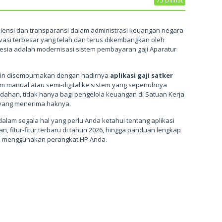
75 Dilihat
fisiensi dan transparansi dalam administrasi keuangan negara
ovasi terbesar yang telah dan terus dikembangkan oleh
sia adalah modernisasi sistem pembayaran gaji Aparatur
akin disempurnakan dengan hadirnya
aplikasi gaji satker
tem manual atau semi-digital ke sistem yang sepenuhnya
dahan, tidak hanya bagi pengelola keuangan di Satuan Kerja
i yang menerima haknya.
alam segala hal yang perlu Anda ketahui tentang aplikasi
ian, fitur-fitur terbaru di tahun 2026, hingga panduan lengkap
ya menggunakan perangkat HP Anda.