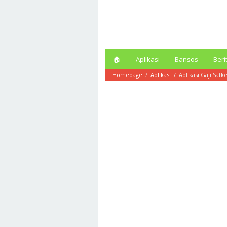
Loncat
ke
konten
🏠︎
Aplikasi
Bansos
Beri
Homepage
/
Aplikasi
/
Aplikasi Gaji Sat