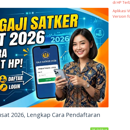
di HP Ter
Aplikasi 
Version f
pusat 2026, Lengkap Cara Pendaftaran