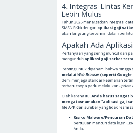
4. Integrasi Lintas 
Lebih Mulus
Tahun 2026 menargetkan integrasi data
SIASN BKN) dengan
aplikasi gaji satk
akan langsung tercermin dalam perhitu
Apakah Ada Aplikasi
Pertanyaan yang sering muncul dari pa
mengunduh
aplikasi gaji satker ter
Penting untuk dipahami bahwa hingga s
melalui
Web Browser
(seperti Google 
demi menjaga standar keamanan terti
terbaru tanpa perlu melakukan
update
Oleh karena itu,
Anda harus sangat b
mengatasnamakan “aplikasi gaji sa
file APK dari sumber yang tidak resmi s
Risiko Malware/Pencurian Dat
bertujuan mencuri data login (u
Anda.