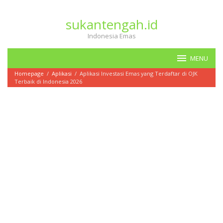
Loncat
ke
sukantengah.id
konten
Indonesia Emas
MENU
Homepage
/
Aplikasi
/
Aplikasi Investasi Emas yang Terdaftar di OJK
Terbaik di Indonesia 2026