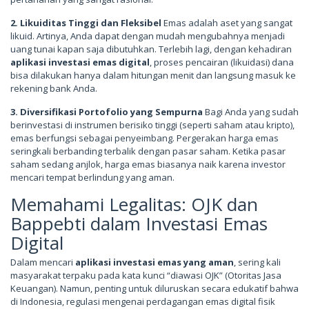
2. Likuiditas Tinggi dan Fleksibel
Emas adalah aset yang sangat
likuid. Artinya, Anda dapat dengan mudah mengubahnya menjadi
uang tunai kapan saja dibutuhkan. Terlebih lagi, dengan kehadiran
aplikasi investasi emas digital
, proses pencairan (likuidasi) dana
bisa dilakukan hanya dalam hitungan menit dan langsung masuk ke
rekening bank Anda.
3. Diversifikasi Portofolio yang Sempurna
Bagi Anda yang sudah
berinvestasi di instrumen berisiko tinggi (seperti saham atau kripto),
emas berfungsi sebagai penyeimbang. Pergerakan harga emas
seringkali berbanding terbalik dengan pasar saham. Ketika pasar
saham sedang anjlok, harga emas biasanya naik karena investor
mencari tempat berlindung yang aman.
Memahami Legalitas: OJK dan
Bappebti dalam Investasi Emas
Digital
Dalam mencari
aplikasi investasi emas yang aman
, sering kali
masyarakat terpaku pada kata kunci “diawasi OJK” (Otoritas Jasa
Keuangan). Namun, penting untuk diluruskan secara edukatif bahwa
di Indonesia, regulasi mengenai perdagangan emas digital fisik