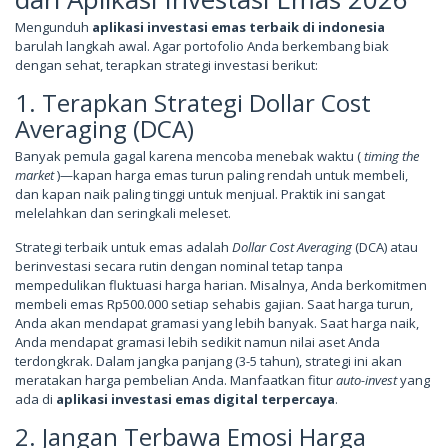
Mengunduh
aplikasi investasi emas terbaik di indonesia
barulah langkah awal. Agar portofolio Anda berkembang biak
dengan sehat, terapkan strategi investasi berikut:
1. Terapkan Strategi Dollar Cost
Averaging (DCA)
Banyak pemula gagal karena mencoba menebak waktu (
timing the
market
)—kapan harga emas turun paling rendah untuk membeli,
dan kapan naik paling tinggi untuk menjual. Praktik ini sangat
melelahkan dan seringkali meleset.
Strategi terbaik untuk emas adalah
Dollar Cost Averaging
(DCA) atau
berinvestasi secara rutin dengan nominal tetap tanpa
mempedulikan fluktuasi harga harian. Misalnya, Anda berkomitmen
membeli emas Rp500.000 setiap sehabis gajian. Saat harga turun,
Anda akan mendapat gramasi yang lebih banyak. Saat harga naik,
Anda mendapat gramasi lebih sedikit namun nilai aset Anda
terdongkrak. Dalam jangka panjang (3-5 tahun), strategi ini akan
meratakan harga pembelian Anda. Manfaatkan fitur
auto-invest
yang
ada di
aplikasi investasi emas digital terpercaya
.
2. Jangan Terbawa Emosi Harga