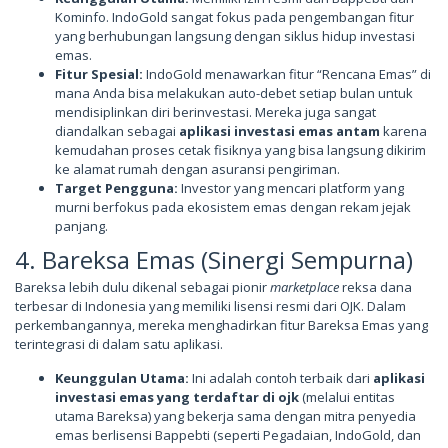
Kominfo. IndoGold sangat fokus pada pengembangan fitur
yang berhubungan langsung dengan siklus hidup investasi
emas.
Fitur Spesial:
IndoGold menawarkan fitur “Rencana Emas” di
mana Anda bisa melakukan auto-debet setiap bulan untuk
mendisiplinkan diri berinvestasi. Mereka juga sangat
diandalkan sebagai
aplikasi investasi emas antam
karena
kemudahan proses cetak fisiknya yang bisa langsung dikirim
ke alamat rumah dengan asuransi pengiriman.
Target Pengguna:
Investor yang mencari platform yang
murni berfokus pada ekosistem emas dengan rekam jejak
panjang.
4. Bareksa Emas (Sinergi Sempurna)
Bareksa lebih dulu dikenal sebagai pionir
marketplace
reksa dana
terbesar di Indonesia yang memiliki lisensi resmi dari OJK. Dalam
perkembangannya, mereka menghadirkan fitur Bareksa Emas yang
terintegrasi di dalam satu aplikasi.
Keunggulan Utama:
Ini adalah contoh terbaik dari
aplikasi
investasi emas yang terdaftar di ojk
(melalui entitas
utama Bareksa) yang bekerja sama dengan mitra penyedia
emas berlisensi Bappebti (seperti Pegadaian, IndoGold, dan