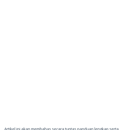
Artikel ini akan membahas secara tuntas panduan lengkap serta