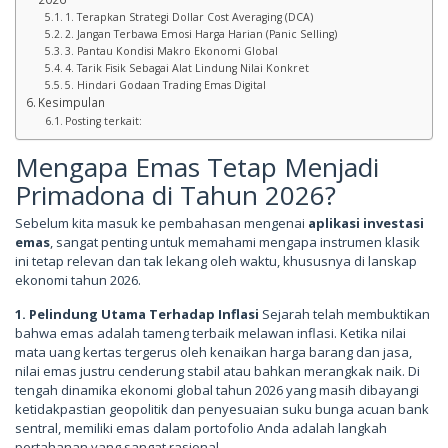
1. Terapkan Strategi Dollar Cost Averaging (DCA)
2. Jangan Terbawa Emosi Harga Harian (Panic Selling)
3. Pantau Kondisi Makro Ekonomi Global
4. Tarik Fisik Sebagai Alat Lindung Nilai Konkret
5. Hindari Godaan Trading Emas Digital
Kesimpulan
Posting terkait:
Mengapa Emas Tetap Menjadi
Primadona di Tahun 2026?
Sebelum kita masuk ke pembahasan mengenai
aplikasi investasi
emas
, sangat penting untuk memahami mengapa instrumen klasik
ini tetap relevan dan tak lekang oleh waktu, khususnya di lanskap
ekonomi tahun 2026.
1. Pelindung Utama Terhadap Inflasi
Sejarah telah membuktikan
bahwa emas adalah tameng terbaik melawan inflasi. Ketika nilai
mata uang kertas tergerus oleh kenaikan harga barang dan jasa,
nilai emas justru cenderung stabil atau bahkan merangkak naik. Di
tengah dinamika ekonomi global tahun 2026 yang masih dibayangi
ketidakpastian geopolitik dan penyesuaian suku bunga acuan bank
sentral, memiliki emas dalam portofolio Anda adalah langkah
pertahanan yang sangat rasional.