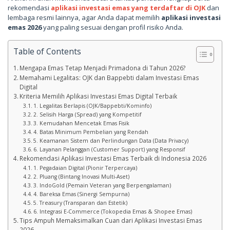
rekomendasi
aplikasi investasi emas yang terdaftar di OJK
dan
lembaga resmi lainnya, agar Anda dapat memilih
aplikasi investasi
emas 2026
yang paling sesuai dengan profil risiko Anda.
Table of Contents
Mengapa Emas Tetap Menjadi Primadona di Tahun 2026?
Memahami Legalitas: OJK dan Bappebti dalam Investasi Emas
Digital
Kriteria Memilih Aplikasi Investasi Emas Digital Terbaik
1. Legalitas Berlapis (OJK/Bappebti/Kominfo)
2. Selisih Harga (Spread) yang Kompetitif
3. Kemudahan Mencetak Emas Fisik
4. Batas Minimum Pembelian yang Rendah
5. Keamanan Sistem dan Perlindungan Data (Data Privacy)
6. Layanan Pelanggan (Customer Support) yang Responsif
Rekomendasi Aplikasi Investasi Emas Terbaik di Indonesia 2026
1. Pegadaian Digital (Pionir Terpercaya)
2. Pluang (Bintang Inovasi Multi-Aset)
3. IndoGold (Pemain Veteran yang Berpengalaman)
4. Bareksa Emas (Sinergi Sempurna)
5. Treasury (Transparan dan Estetik)
6. Integrasi E-Commerce (Tokopedia Emas & Shopee Emas)
Tips Ampuh Memaksimalkan Cuan dari Aplikasi Investasi Emas
2026