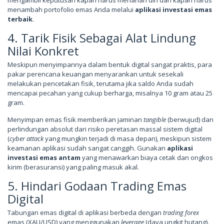
menambah portofolio emas Anda melalui
aplikasi investasi emas
terbaik
.
4. Tarik Fisik Sebagai Alat Lindung
Nilai Konkret
Meskipun menyimpannya dalam bentuk digital sangat praktis, para
pakar perencana keuangan menyarankan untuk sesekali
melakukan pencetakan fisik, terutama jika saldo Anda sudah
mencapai pecahan yang cukup berharga, misalnya 10 gram atau 25
gram.
Menyimpan emas fisik memberikan jaminan
tangible
(berwujud) dan
perlindungan absolut dari risiko peretasan massal sistem digital
(
cyber attack
yang mungkin terjadi di masa depan), meskipun sistem
keamanan aplikasi sudah sangat canggih. Gunakan
aplikasi
investasi emas antam
yang menawarkan biaya cetak dan ongkos
kirim (berasuransi) yang paling masuk akal.
5. Hindari Godaan Trading Emas
Digital
Tabungan emas digital di aplikasi berbeda dengan
trading forex
emas (XAU/USD) yang menggunakan
leverage
(daya ungkit hutang).