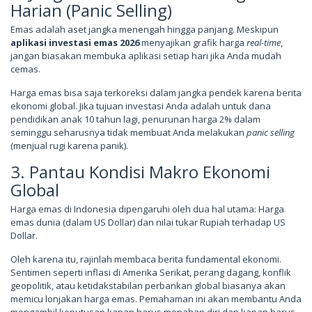
Harian (Panic Selling)
Emas adalah aset jangka menengah hingga panjang. Meskipun
aplikasi investasi emas 2026
menyajikan grafik harga
real-time
,
jangan biasakan membuka aplikasi setiap hari jika Anda mudah
cemas.
Harga emas bisa saja terkoreksi dalam jangka pendek karena berita
ekonomi global. Jika tujuan investasi Anda adalah untuk dana
pendidikan anak 10 tahun lagi, penurunan harga 2% dalam
seminggu seharusnya tidak membuat Anda melakukan
panic selling
(menjual rugi karena panik).
3. Pantau Kondisi Makro Ekonomi
Global
Harga emas di Indonesia dipengaruhi oleh dua hal utama: Harga
emas dunia (dalam US Dollar) dan nilai tukar Rupiah terhadap US
Dollar.
Oleh karena itu, rajinlah membaca berita fundamental ekonomi.
Sentimen seperti inflasi di Amerika Serikat, perang dagang, konflik
geopolitik, atau ketidakstabilan perbankan global biasanya akan
memicu lonjakan harga emas. Pemahaman ini akan membantu Anda
mengambil keputusan kapan harus menahan diri dan kapan harus