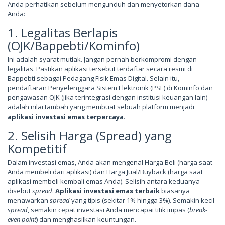
Anda perhatikan sebelum mengunduh dan menyetorkan dana
Anda:
1. Legalitas Berlapis
(OJK/Bappebti/Kominfo)
Ini adalah syarat mutlak. Jangan pernah berkompromi dengan
legalitas. Pastikan aplikasi tersebut terdaftar secara resmi di
Bappebti sebagai Pedagang Fisik Emas Digital. Selain itu,
pendaftaran Penyelenggara Sistem Elektronik (PSE) di Kominfo dan
pengawasan OJK (jika terintegrasi dengan institusi keuangan lain)
adalah nilai tambah yang membuat sebuah platform menjadi
aplikasi investasi emas terpercaya
.
2. Selisih Harga (Spread) yang
Kompetitif
Dalam investasi emas, Anda akan mengenal Harga Beli (harga saat
Anda membeli dari aplikasi) dan Harga Jual/Buyback (harga saat
aplikasi membeli kembali emas Anda). Selisih antara keduanya
disebut
spread
.
Aplikasi investasi emas terbaik
biasanya
menawarkan
spread
yang tipis (sekitar 1% hingga 3%). Semakin kecil
spread
, semakin cepat investasi Anda mencapai titik impas (
break-
even point
) dan menghasilkan keuntungan.