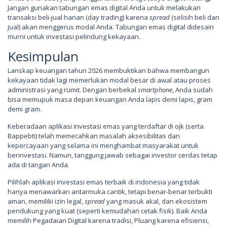
Jangan gunakan tabungan emas digital Anda untuk melakukan
transaksi beli-jual harian (day trading) karena
spread
(selisih beli dan
jual) akan menggerus modal Anda. Tabungan emas digital didesain
murni untuk investasi pelindung kekayaan.
Kesimpulan
Lanskap keuangan tahun 2026 membuktikan bahwa membangun
kekayaan tidak lagi memerlukan modal besar di awal atau proses
administrasi yang rumit. Dengan berbekal
smartphone
, Anda sudah
bisa memupuk masa depan keuangan Anda lapis demi lapis, gram
demi gram.
Keberadaan aplikasi investasi emas yang terdaftar di ojk (serta
Bappebti) telah memecahkan masalah aksesibilitas dan
kepercayaan yang selama ini menghambat masyarakat untuk
berinvestasi. Namun, tanggung jawab sebagai investor cerdas tetap
ada di tangan Anda.
Pilihlah aplikasi investasi emas terbaik di indonesia yang tidak
hanya menawarkan antarmuka cantik, tetapi benar-benar terbukti
aman, memiliki izin legal,
spread
yang masuk akal, dan ekosistem
pendukung yang kuat (seperti kemudahan cetak fisik). Baik Anda
memilih Pegadaian Digital karena tradisi, Pluang karena efisiensi,