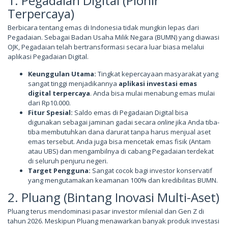
1. Pegadaian Digital (Pionir
Terpercaya)
Berbicara tentang emas di Indonesia tidak mungkin lepas dari
Pegadaian. Sebagai Badan Usaha Milik Negara (BUMN) yang diawasi
OJK, Pegadaian telah bertransformasi secara luar biasa melalui
aplikasi Pegadaian Digital.
Keunggulan Utama:
Tingkat kepercayaan masyarakat yang
sangat tinggi menjadikannya
aplikasi investasi emas
digital terpercaya
. Anda bisa mulai menabung emas mulai
dari Rp10.000.
Fitur Spesial:
Saldo emas di Pegadaian Digital bisa
digunakan sebagai jaminan gadai secara
online
jika Anda tiba-
tiba membutuhkan dana darurat tanpa harus menjual aset
emas tersebut. Anda juga bisa mencetak emas fisik (Antam
atau UBS) dan mengambilnya di cabang Pegadaian terdekat
di seluruh penjuru negeri.
Target Pengguna:
Sangat cocok bagi investor konservatif
yang mengutamakan keamanan 100% dan kredibilitas BUMN.
2. Pluang (Bintang Inovasi Multi-Aset)
Pluang terus mendominasi pasar investor milenial dan Gen Z di
tahun 2026. Meskipun Pluang menawarkan banyak produk investasi