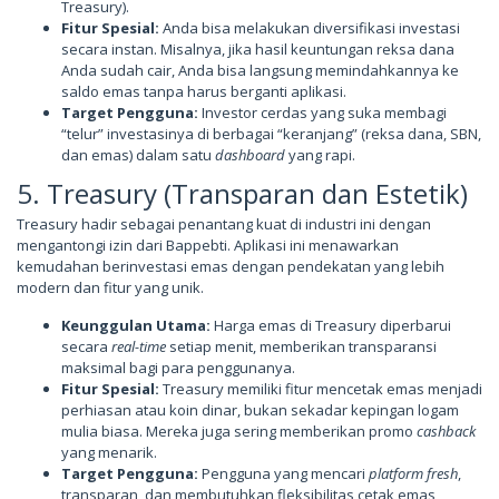
Treasury).
Fitur Spesial:
Anda bisa melakukan diversifikasi investasi
secara instan. Misalnya, jika hasil keuntungan reksa dana
Anda sudah cair, Anda bisa langsung memindahkannya ke
saldo emas tanpa harus berganti aplikasi.
Target Pengguna:
Investor cerdas yang suka membagi
“telur” investasinya di berbagai “keranjang” (reksa dana, SBN,
dan emas) dalam satu
dashboard
yang rapi.
5. Treasury (Transparan dan Estetik)
Treasury hadir sebagai penantang kuat di industri ini dengan
mengantongi izin dari Bappebti. Aplikasi ini menawarkan
kemudahan berinvestasi emas dengan pendekatan yang lebih
modern dan fitur yang unik.
Keunggulan Utama:
Harga emas di Treasury diperbarui
secara
real-time
setiap menit, memberikan transparansi
maksimal bagi para penggunanya.
Fitur Spesial:
Treasury memiliki fitur mencetak emas menjadi
perhiasan atau koin dinar, bukan sekadar kepingan logam
mulia biasa. Mereka juga sering memberikan promo
cashback
yang menarik.
Target Pengguna:
Pengguna yang mencari
platform
fresh
,
transparan, dan membutuhkan fleksibilitas cetak emas