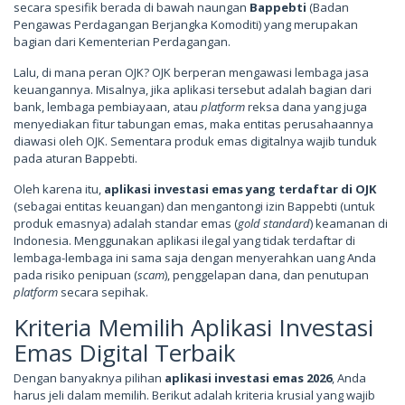
secara spesifik berada di bawah naungan
Bappebti
(Badan
Pengawas Perdagangan Berjangka Komoditi) yang merupakan
bagian dari Kementerian Perdagangan.
Lalu, di mana peran OJK? OJK berperan mengawasi lembaga jasa
keuangannya. Misalnya, jika aplikasi tersebut adalah bagian dari
bank, lembaga pembiayaan, atau
platform
reksa dana yang juga
menyediakan fitur tabungan emas, maka entitas perusahaannya
diawasi oleh OJK. Sementara produk emas digitalnya wajib tunduk
pada aturan Bappebti.
Oleh karena itu,
aplikasi investasi emas yang terdaftar di OJK
(sebagai entitas keuangan) dan mengantongi izin Bappebti (untuk
produk emasnya) adalah standar emas (
gold standard
) keamanan di
Indonesia. Menggunakan aplikasi ilegal yang tidak terdaftar di
lembaga-lembaga ini sama saja dengan menyerahkan uang Anda
pada risiko penipuan (
scam
), penggelapan dana, dan penutupan
platform
secara sepihak.
Kriteria Memilih Aplikasi Investasi
Emas Digital Terbaik
Dengan banyaknya pilihan
aplikasi investasi emas 2026
, Anda
harus jeli dalam memilih. Berikut adalah kriteria krusial yang wajib