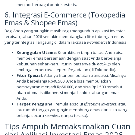
menjadi berbagai bentuk estetis.
6. Integrasi E-Commerce (Tokopedia
Emas & Shopee Emas)
Bagi Anda yang mungkin masih ragu mengunduh aplikasi investasi
terpisah, tahun 2026 semakin mematangkan fitur tabungan emas
yang terintegrasi langsung di dalam raksasa
e-commerce
Indonesia.
Keunggulan Utama:
Kepraktisan tanpa batas. Anda bisa
membeli emas bersamaan dengan saat Anda berbelanja
kebutuhan sehari-hari. Fitur ini biasanya di-
back-up
oleh
lembaga terpercaya seperti Pegadaian (di Tokopedia).
Fitur Spesial:
Adanya fitur pembulatan transaksi. Misalnya
Anda berbelanja Rp48.500, Anda bisa membulatkan
pembayaran menjadi Rp50.000, dan sisa Rp1.500 tersebut
akan otomatis dikonversi menjadi saldo tabungan emas
Anda.
Target Pengguna:
Pemula absolut (
first-time investors
) atau
ibu rumah tangga yang ingin menabung emas dari sisa uang
belanja secara
seamless
(tanpa terasa).
Tips Ampuh Memaksimalkan Cuan
dari Aplikasi Investasi Emas 2026