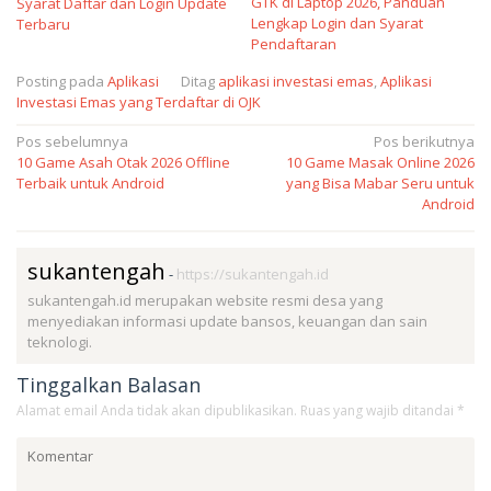
GTK di Laptop 2026, Panduan
Syarat Daftar dan Login Update
Lengkap Login dan Syarat
Terbaru
Pendaftaran
Posting pada
Aplikasi
Ditag
aplikasi investasi emas
,
Aplikasi
Investasi Emas yang Terdaftar di OJK
Navigasi
Pos sebelumnya
Pos berikutnya
10 Game Asah Otak 2026 Offline
10 Game Masak Online 2026
pos
Terbaik untuk Android
yang Bisa Mabar Seru untuk
Android
sukantengah
-
https://sukantengah.id
sukantengah.id merupakan website resmi desa yang
menyediakan informasi update bansos, keuangan dan sain
teknologi.
Tinggalkan Balasan
Alamat email Anda tidak akan dipublikasikan.
Ruas yang wajib ditandai
*