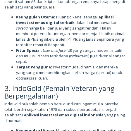
seperti saham AS dan kripto, fitur tabungan emasnya tetap menjadi
salah satu yang paling juara.
Keunggulan Utama:
Pluang dikenal sebagai
aplikasi
investasi emas digital terbaik
dalam hal menawarkan
spread
harga beli dan jual yang sangat rendah. Hal ini
membuat potensi keuntungan investor menjadi lebih optimal.
Emas di Pluang dikelola oleh PT Pluang Emas Sejahtera yang
terdaftar resmi di Bappebti.
Fitur Spesial:
User Interface
(UI) yang sangat modern, intuitif,
dan mulus. Proses tarik dana (
withdrawal
) juga dikenal sangat
cepat.
Target Pengguna:
Investor muda, dinamis, dan mereka
yang sangat memperhitungkan selisih harga (spread) untuk
optimalisasi cuan.
3. IndoGold (Pemain Veteran yang
Berpengalaman)
IndoGold bukanlah pemain baru di industri logam mulia. Mereka
telah berdiri sejak tahun 1978 dan sukses beradaptasi menjadi
salah satu
aplikasi investasi emas digital indonesia
yang paling
dihormati.
Keunggulan Utama:
Memiliki izin resmi dari Bappebti dan