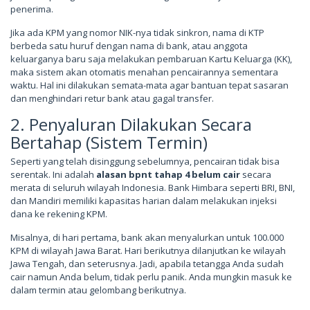
penerima.
Jika ada KPM yang nomor NIK-nya tidak sinkron, nama di KTP
berbeda satu huruf dengan nama di bank, atau anggota
keluarganya baru saja melakukan pembaruan Kartu Keluarga (KK),
maka sistem akan otomatis menahan pencairannya sementara
waktu. Hal ini dilakukan semata-mata agar bantuan tepat sasaran
dan menghindari retur bank atau gagal transfer.
2. Penyaluran Dilakukan Secara
Bertahap (Sistem Termin)
Seperti yang telah disinggung sebelumnya, pencairan tidak bisa
serentak. Ini adalah
alasan bpnt tahap 4 belum cair
secara
merata di seluruh wilayah Indonesia. Bank Himbara seperti BRI, BNI,
dan Mandiri memiliki kapasitas harian dalam melakukan injeksi
dana ke rekening KPM.
Misalnya, di hari pertama, bank akan menyalurkan untuk 100.000
KPM di wilayah Jawa Barat. Hari berikutnya dilanjutkan ke wilayah
Jawa Tengah, dan seterusnya. Jadi, apabila tetangga Anda sudah
cair namun Anda belum, tidak perlu panik. Anda mungkin masuk ke
dalam termin atau gelombang berikutnya.