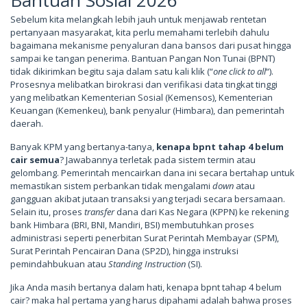
Sebelum kita melangkah lebih jauh untuk menjawab rentetan
pertanyaan masyarakat, kita perlu memahami terlebih dahulu
bagaimana mekanisme penyaluran dana bansos dari pusat hingga
sampai ke tangan penerima. Bantuan Pangan Non Tunai (BPNT)
tidak dikirimkan begitu saja dalam satu kali klik (“
one click to all
“).
Prosesnya melibatkan birokrasi dan verifikasi data tingkat tinggi
yang melibatkan Kementerian Sosial (Kemensos), Kementerian
Keuangan (Kemenkeu), bank penyalur (Himbara), dan pemerintah
daerah.
Banyak KPM yang bertanya-tanya,
kenapa bpnt tahap 4 belum
cair semua
? Jawabannya terletak pada sistem termin atau
gelombang. Pemerintah mencairkan dana ini secara bertahap untuk
memastikan sistem perbankan tidak mengalami
down
atau
gangguan akibat jutaan transaksi yang terjadi secara bersamaan.
Selain itu, proses
transfer
dana dari Kas Negara (KPPN) ke rekening
bank Himbara (BRI, BNI, Mandiri, BSI) membutuhkan proses
administrasi seperti penerbitan Surat Perintah Membayar (SPM),
Surat Perintah Pencairan Dana (SP2D), hingga instruksi
pemindahbukuan atau
Standing Instruction
(SI).
Jika Anda masih bertanya dalam hati, kenapa bpnt tahap 4 belum
cair? maka hal pertama yang harus dipahami adalah bahwa proses