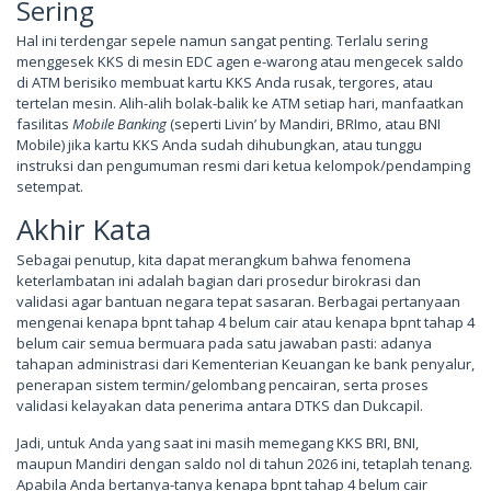
Sering
Hal ini terdengar sepele namun sangat penting. Terlalu sering
menggesek KKS di mesin EDC agen e-warong atau mengecek saldo
di ATM berisiko membuat kartu KKS Anda rusak, tergores, atau
tertelan mesin. Alih-alih bolak-balik ke ATM setiap hari, manfaatkan
fasilitas
Mobile Banking
(seperti Livin’ by Mandiri, BRImo, atau BNI
Mobile) jika kartu KKS Anda sudah dihubungkan, atau tunggu
instruksi dan pengumuman resmi dari ketua kelompok/pendamping
setempat.
Akhir Kata
Sebagai penutup, kita dapat merangkum bahwa fenomena
keterlambatan ini adalah bagian dari prosedur birokrasi dan
validasi agar bantuan negara tepat sasaran. Berbagai pertanyaan
mengenai kenapa bpnt tahap 4 belum cair atau kenapa bpnt tahap 4
belum cair semua bermuara pada satu jawaban pasti: adanya
tahapan administrasi dari Kementerian Keuangan ke bank penyalur,
penerapan sistem termin/gelombang pencairan, serta proses
validasi kelayakan data penerima antara DTKS dan Dukcapil.
Jadi, untuk Anda yang saat ini masih memegang KKS BRI, BNI,
maupun Mandiri dengan saldo nol di tahun 2026 ini, tetaplah tenang.
Apabila Anda bertanya-tanya kenapa bpnt tahap 4 belum cair