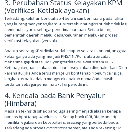
3. Perubahan Status Kelayakan KPM
(Verifikasi Ketidaklayakan)
Terkadang, keluhan bpnt tahap 4 belum cair bermuara pada fakta
yang kurang menyenangkan: KPM tersebut mungkin sudah tidak lagi
memenuhi syarat sebagai penerima bantuan. Setiap bulan,
pemerintah daerah melalui desa/kelurahan melakukan proses
verifikasi kelayakan (verivali).
Apabila seorang KPM dinilai sudah mapan secara ekonomi, anggota
keluarganya ada yang menjadi PNS/TNI/Polri, atau tercatat
menerima gaji di atas UMK yang terdeteksi lewat sistem BPJS
Ketenagakerjaan, maka status bansosnya akan dinonaktifkan. Oleh
karena itu, jika Anda terus mengeluh bpnt tahap 4 belum cair juga,
langkah terbaik adalah mengecek apakah nama Anda masih
terdaftar sebagai penerima aktif di periode ini.
4. Kendala pada Bank Penyalur
(Himbara)
Masalah teknis di pihak bank juga sering menjadi alasan kenapa
bansos bpnt tahap 4 belum cair. Setiap bank (BRI, BNI, Mandiri)
memiliki regulasi dan kecepatan
processing
yang berbeda-beda.
Terkadang ada proses
maintenance
server, atau ada rekening KKS