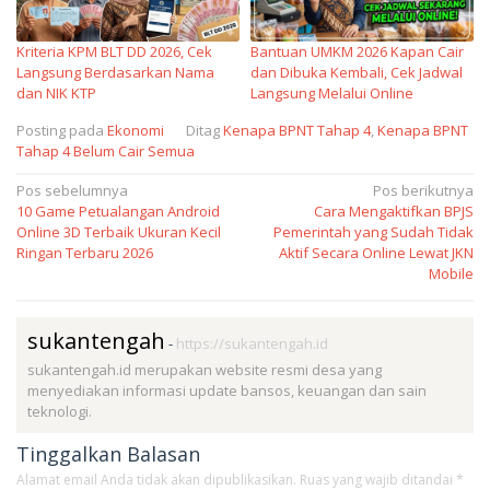
Kriteria KPM BLT DD 2026, Cek
Bantuan UMKM 2026 Kapan Cair
Langsung Berdasarkan Nama
dan Dibuka Kembali, Cek Jadwal
dan NIK KTP
Langsung Melalui Online
Posting pada
Ekonomi
Ditag
Kenapa BPNT Tahap 4
,
Kenapa BPNT
Tahap 4 Belum Cair Semua
Navigasi
Pos sebelumnya
Pos berikutnya
10 Game Petualangan Android
Cara Mengaktifkan BPJS
pos
Online 3D Terbaik Ukuran Kecil
Pemerintah yang Sudah Tidak
Ringan Terbaru 2026
Aktif Secara Online Lewat JKN
Mobile
sukantengah
-
https://sukantengah.id
sukantengah.id merupakan website resmi desa yang
menyediakan informasi update bansos, keuangan dan sain
teknologi.
Tinggalkan Balasan
Alamat email Anda tidak akan dipublikasikan.
Ruas yang wajib ditandai
*