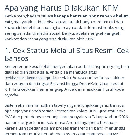
Apa yang Harus Dilakukan KPM
Ketika menghadapi situasi
kenapa bantuan bpnt tahap 4 belum
cair
, masyarakat tidak disarankan untuk hanya berdiam diri dan
khawatir berlebihan, apalagi percaya pada informasi hoaks yang
sering beredar di media sosial. Berikut adalah langkah-langkah
konkret dan resmi yang bisa dilakukan oleh KPM:
1. Cek Status Melalui Situs Resmi Cek
Bansos
Kementerian Sosial telah menyediakan portal transparan yang bisa
diakses oleh siapa saja. Anda bisa membuka situs
melalui
browser
HP Anda. Masukkan
cekbansos.kemensos.go.id
data wilayah dari tingkat Provinsi hingga Desa/Kelurahan sesuai
KTP, lalu ketikkan nama lengkap Anda dan masukkan huruf kode
captcha
.
Sistem akan menampilkan tabel yang menunjukkan jenis bansos
apa saja yang Anda terima. Perhatikan kolom BPNT. Jika statusnya
“YA” dan periodenya menunjukkan penyaluran Tahap 4 tahun 2026,
namun uang belum masuk, maka Anda hanya perlu bersabar
karena uang sedang dalam proses transfer dari bank (menunggu
termin). Namun, jika periodenya kosong atau statusnya “TIDAK”,