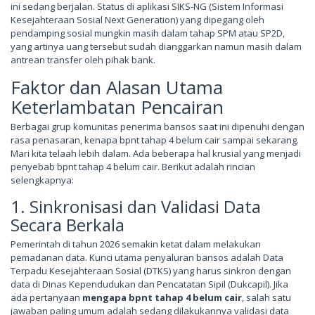
ini sedang berjalan. Status di aplikasi SIKS-NG (Sistem Informasi
Kesejahteraan Sosial Next Generation) yang dipegang oleh
pendamping sosial mungkin masih dalam tahap SPM atau SP2D,
yang artinya uang tersebut sudah dianggarkan namun masih dalam
antrean transfer oleh pihak bank.
Faktor dan Alasan Utama
Keterlambatan Pencairan
Berbagai grup komunitas penerima bansos saat ini dipenuhi dengan
rasa penasaran, kenapa bpnt tahap 4 belum cair sampai sekarang.
Mari kita telaah lebih dalam. Ada beberapa hal krusial yang menjadi
penyebab bpnt tahap 4 belum cair. Berikut adalah rincian
selengkapnya:
1. Sinkronisasi dan Validasi Data
Secara Berkala
Pemerintah di tahun 2026 semakin ketat dalam melakukan
pemadanan data. Kunci utama penyaluran bansos adalah Data
Terpadu Kesejahteraan Sosial (DTKS) yang harus sinkron dengan
data di Dinas Kependudukan dan Pencatatan Sipil (Dukcapil). Jika
ada pertanyaan
mengapa bpnt tahap 4 belum cair
, salah satu
jawaban paling umum adalah sedang dilakukannya validasi data