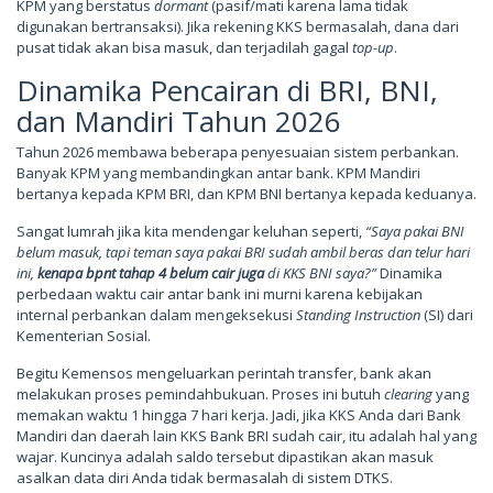
KPM yang berstatus
dormant
(pasif/mati karena lama tidak
digunakan bertransaksi). Jika rekening KKS bermasalah, dana dari
pusat tidak akan bisa masuk, dan terjadilah gagal
top-up
.
Dinamika Pencairan di BRI, BNI,
dan Mandiri Tahun 2026
Tahun 2026 membawa beberapa penyesuaian sistem perbankan.
Banyak KPM yang membandingkan antar bank. KPM Mandiri
bertanya kepada KPM BRI, dan KPM BNI bertanya kepada keduanya.
Sangat lumrah jika kita mendengar keluhan seperti,
“Saya pakai BNI
belum masuk, tapi teman saya pakai BRI sudah ambil beras dan telur hari
ini,
kenapa bpnt tahap 4 belum cair juga
di KKS BNI saya?”
Dinamika
perbedaan waktu cair antar bank ini murni karena kebijakan
internal perbankan dalam mengeksekusi
Standing Instruction
(SI) dari
Kementerian Sosial.
Begitu Kemensos mengeluarkan perintah transfer, bank akan
melakukan proses pemindahbukuan. Proses ini butuh
clearing
yang
memakan waktu 1 hingga 7 hari kerja. Jadi, jika KKS Anda dari Bank
Mandiri dan daerah lain KKS Bank BRI sudah cair, itu adalah hal yang
wajar. Kuncinya adalah saldo tersebut dipastikan akan masuk
asalkan data diri Anda tidak bermasalah di sistem DTKS.