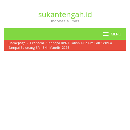
Loncat
ke
sukantengah.id
konten
Indonesia Emas
MENU
Homepage
/
Ekonomi
/
Kenapa BPNT Tahap 4 Belum Cair Semua
Sampai Sekarang BRI, BNI, Mandiri 2026